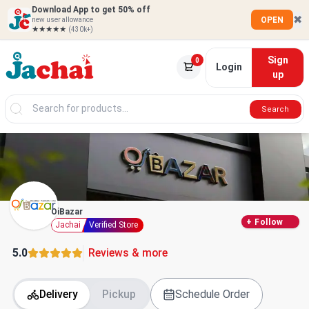
Download App to get 50% off
✖
OPEN
new user allowance
★★★★★
(430k+)
Sign
0
Login
up
Search
OiBazar
+
Follow
Jachai
Verified Store
5.0
Reviews & more
Delivery
Pickup
Schedule Order