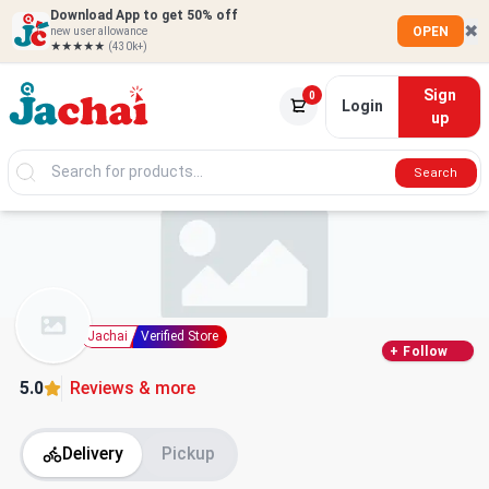
Download App to get 50% off
✖
OPEN
new user allowance
★★★★★
(430k+)
Sign
0
Login
up
Search
Jachai
Verified Store
+
Follow
5.0
Reviews & more
Delivery
Pickup