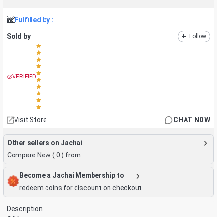
Fulfilled by :
Sold by
+
Follow
VERIFIED
Visit Store
CHAT NOW
Other sellers on Jachai
Compare New (
0
) from
Become a Jachai Membership to
redeem coins for discount on checkout
Description