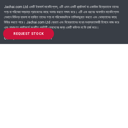
Jachai.com Ltd একটি ইকমার্স মার্কেটপ্লেস, এটি এমন একটি প্ল্যাটফর্ম যা একাধিক বিক্রেতাকে তাদের
পণ্য বা পরিষেবা সম্ভাব্য গ্রাহকদের কাছে অফার করতে সক্ষম করে। এটি এক ধরনের অনলাইন মার্কেটপ্লেস
যেখানে বিভিন্ন ব্যবসা বা ব্যক্তি তাদের পণ্য বা পরিষেবাগুলিকে তালিকাভুক্ত করতে এবং ভোক্তাদের কাছে
বিক্রি করতে পারে। Jachai.com Ltd ক্রেতা এবং বিক্রেতাদের মধ্যে মধ্যস্থতাকারী হিসাবে কাজ করে
এবং সাধারণত প্ল্যাটফর্মে সংঘটিত প্রতিটি লেনদেনের জন্য একটি কমিশন বা ফি চার্জ করে।
REQUEST STOCK
Got Question? Call us 24/7
09639-333444
Information
Customer Service
Order Process
About Us
Campaign Update
Returns & Refunds
News & Events
Terms & Conditions
Support & Helpline
Jachai Career Club
EMI Policy
Privacy Policy
Get in Touch
69/E, Green road, Panthapath, Dhaka-1215.
+880 9639-333444