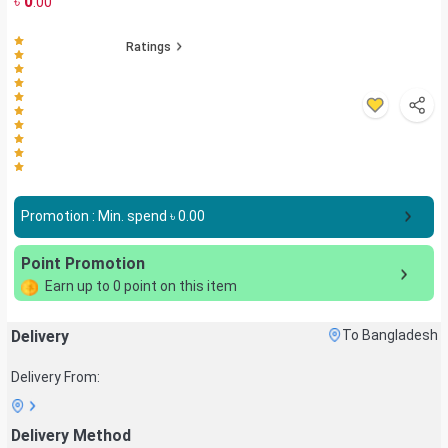
৳
0
.00
Ratings
Promotion : Min. spend ৳
0.00
Point Promotion
Earn up to
0
point on this item
Delivery
To Bangladesh
Delivery From:
Delivery Method