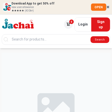
Download App to get 50% off
✖
OPEN
new user allowance
★★★★★
(430k+)
Sign
0
Login
up
Search