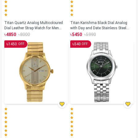
Titan Quartz Analog Multicoloured
Titan Karishma Black Dial Analog
Dial Leather Strap Watch for Men
with Day and Date Stainless Steel
(NS1729SL04)
Strap watch for Men(NS1636SM01)
৳
৳
৳
৳
4850
8000
5450
5990
৳
৳
1450
540
OFF
OFF