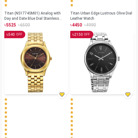
Titan (NS1774SM01) Analog with
Titan Urban Edge Lustrous Olive Dial
Day and Date Blue Dial Stainless
Leather Watch
Steel Strap watch for Men
৳
৳
৳
৳
5525
6500
4450
4990
৳
৳
540
2150
OFF
OFF