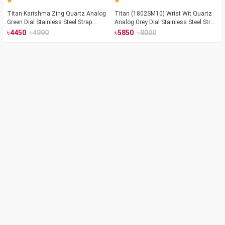
Titan Karishma Zing Quartz Analog
Titan (1802SM10) Wrist Wit Quartz
Green Dial Stainless Steel Strap
Analog Grey Dial Stainless Steel Strap
Watch For Men (1648YM06)
Watch for Men
৳
৳
৳
৳
4450
4990
5850
8000