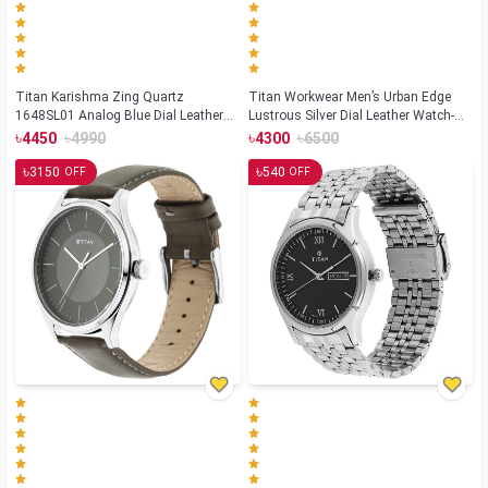
Titan Karishma Zing Quartz
Titan Workwear Men’s Urban Edge
1648SL01 Analog Blue Dial Leather
Lustrous Silver Dial Leather Watch-
Strap Watch for Men
1802SL01
৳
৳
৳
৳
4450
4990
4300
6500
৳
৳
3150
540
OFF
OFF