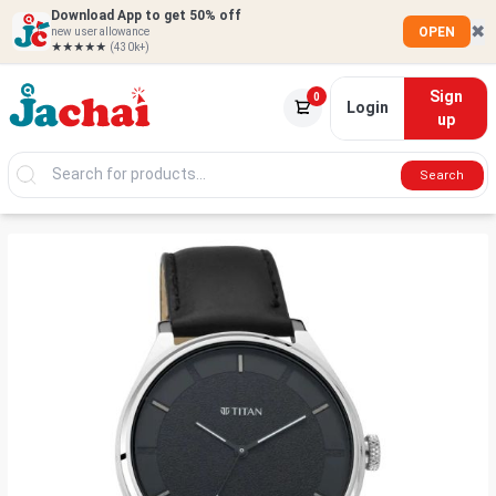
Download App to get 50% off
✖
OPEN
new user allowance
★★★★★
(430k+)
Sign
0
Login
up
Search