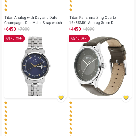
Titan Analog with Day and Date
Titan Karishma Zing Quartz
Champagne Dial Metal Strap watch
1648SM01 Analog Green Dial
for Men (NS-1580YM05)
Stainless Steel Strap Watch for Men
৳
৳
৳
৳
6450
7900
4450
4990
৳
৳
975
540
OFF
OFF