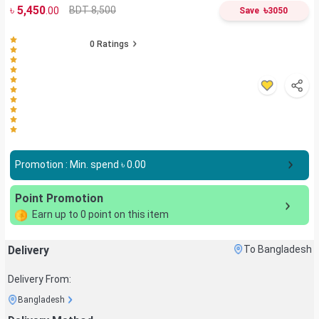
৳
5,450
৳
BDT 8,500
.00
Save
3050
0
Ratings
Promotion : Min. spend ৳
0.00
Point Promotion
Earn up to
0
point on this item
Delivery
To Bangladesh
Delivery From:
Bangladesh