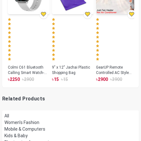
Colmi C61 Bluetooth
9" x 12" Jachai Plastic
GearUP Remote
Calling Smart Watch-
Shopping Bag
Controlled AC Style
Silver Color
Room Heater 1800
৳
৳
৳
৳
৳
৳
2250
2900
15
15
2900
3900
Watts, Wall or Table
Mount
Related Products
All
Women's Fashion
Mobile & Computers
Kids & Baby