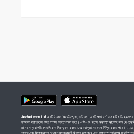
Jachai.com Ltd একটি ইকমার্স মার্কেটপ্লেস, এটি এমন একটি প্ল্যাটফর্ম যা একাধিক বিক্রেতাকে ত
সম্ভাব্য গ্রাহকদের কাছে অফার করতে সক্ষম করে। এটি এক ধরনের অনলাইন মার্কেটপ্লেস যেখানে বিভি
তাদের পণ্য বা পরিষেবাগুলিকে তালিকাভুক্ত করতে এবং ভোক্তাদের কাছে বিক্রি করতে পারে। J
ক্রেতা এবং বিক্রেতাদের মধ্যে মধ্যস্থতাকারী হিসাবে কাজ করে এবং সাধারণত প্ল্যাটফর্মে সংঘটিত প্