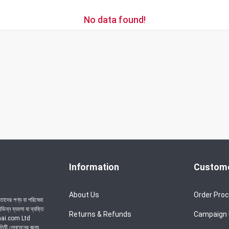
No data found!
Information
Custome
About Us
Order Pro
াদের পণ্য বা পরিষেবা
ন্ন ব্যবসা বা ব্যক্তি
Returns & Refunds
Campaign
achai.com Ltd
রতিটি লেনদেনের জন্য