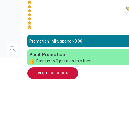
Promotion : Min. spend ৳
0.00
Point Promotion
Earn up to
0
point on this item
REQUEST STOCK