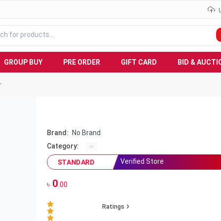
GROUP BUY
PRE ORDER
GIFT CARD
BID & AUCTI
r
Brand:
No Brand
Category:
Verified Store
STANDARD
0
৳
.00
Ratings