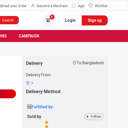
Upload your Order
Become a Merchant
App!
Wishlist
0
Login
Sign up
Search
ONS
CAMPAIGN
Delivery
To Bangladesh
Delivery From:
Delivery Method
Fulfilled by :
Sold by
+
Follow