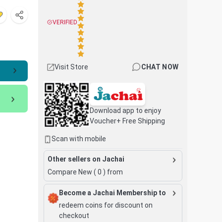
VERIFIED
Visit Store
CHAT NOW
Download app to enjoy
Voucher+ Free Shipping
Scan with mobile
Other sellers on Jachai
Compare New (
0
) from
Become a Jachai Membership to
redeem coins for discount on
checkout