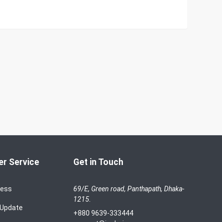
r Service
Get in Touch
cess
69/E, Green road, Panthapath, Dhaka-
1215.
 Update
+880 9639-333444