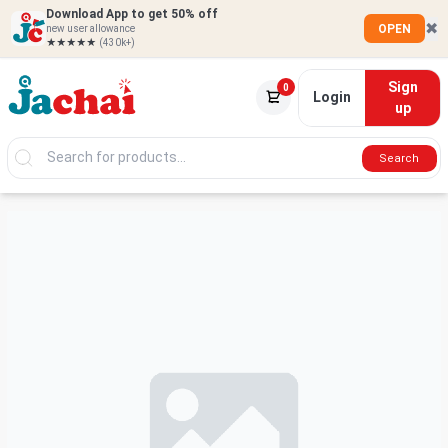
Download App to get 50% off
✖
OPEN
new user allowance
★★★★★
(430k+)
Sign
0
Login
up
Search