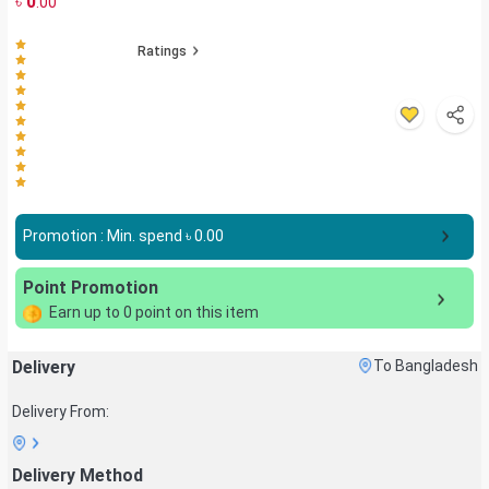
৳
0
.00
Ratings
Promotion : Min. spend ৳
0.00
Point Promotion
Earn up to
0
point on this item
Delivery
To Bangladesh
Delivery From:
Delivery Method