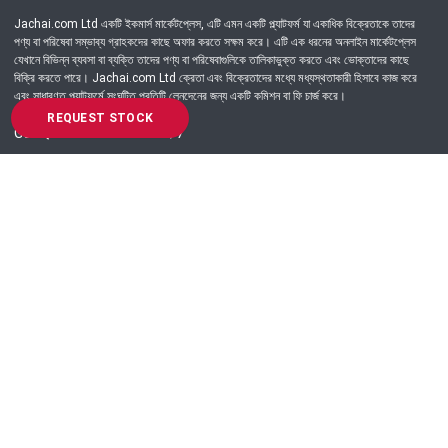
Jachai.com Ltd একটি ইকমার্স মার্কেটপ্লেস, এটি এমন একটি প্ল্যাটফর্ম যা একাধিক বিক্রেতাকে তাদের
পণ্য বা পরিষেবা সম্ভাব্য গ্রাহকদের কাছে অফার করতে সক্ষম করে। এটি এক ধরনের অনলাইন মার্কেটপ্লেস
যেখানে বিভিন্ন ব্যবসা বা ব্যক্তি তাদের পণ্য বা পরিষেবাগুলিকে তালিকাভুক্ত করতে এবং ভোক্তাদের কাছে
বিক্রি করতে পারে। Jachai.com Ltd ক্রেতা এবং বিক্রেতাদের মধ্যে মধ্যস্থতাকারী হিসাবে কাজ করে
এবং সাধারণত প্ল্যাটফর্মে সংঘটিত প্রতিটি লেনদেনের জন্য একটি কমিশন বা ফি চার্জ করে।
REQUEST STOCK
Got Question? Call us 24/7
09639-333444
Information
Customer Service
Order Process
About Us
Campaign Update
Returns & Refunds
News & Events
Terms & Conditions
Support & Helpline
Jachai Career Club
EMI Policy
Privacy Policy
Get in Touch
69/E, Green road, Panthapath, Dhaka-1215.
+880 9639-333444