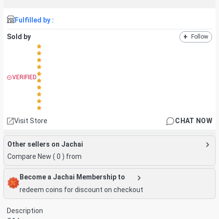
Fulfilled by :
Sold by
+
Follow
VERIFIED
Visit Store
CHAT NOW
Other sellers on Jachai
Compare New (
0
) from
Become a Jachai Membership to
redeem coins for discount on checkout
Description