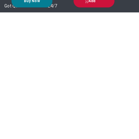
Buy Now
Add
Got Question? Call us 24/7
09639-333444
Information
Customer Service
Order Process
About Us
Campaign Update
Returns & Refunds
News & Events
Terms & Conditions
Support & Helpline
Jachai Career Club
EMI Policy
Privacy Policy
Get in Touch
69/E, Green road, Panthapath, Dhaka-1215.
+880 9639-333444
support@jachai.com