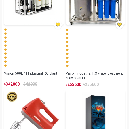
Vision 500LPH Industrial RO plant
Vision Industrial RO water treatment
plant 250LPH
৳
৳
৳
৳
342000
342000
255600
255600