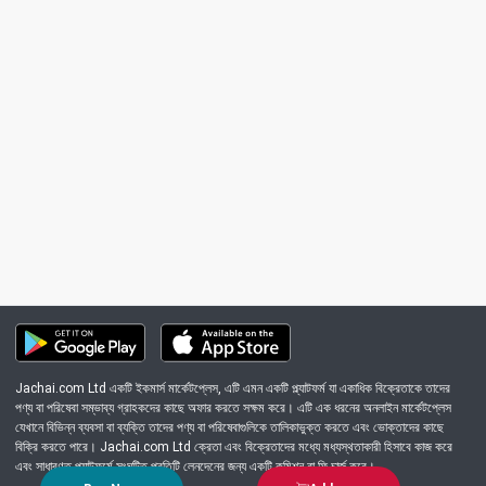
Jachai.com Ltd একটি ইকমার্স মার্কেটপ্লেস, এটি এমন একটি প্ল্যাটফর্ম যা একাধিক বিক্রেতাকে তাদের
পণ্য বা পরিষেবা সম্ভাব্য গ্রাহকদের কাছে অফার করতে সক্ষম করে। এটি এক ধরনের অনলাইন মার্কেটপ্লেস
যেখানে বিভিন্ন ব্যবসা বা ব্যক্তি তাদের পণ্য বা পরিষেবাগুলিকে তালিকাভুক্ত করতে এবং ভোক্তাদের কাছে
বিক্রি করতে পারে। Jachai.com Ltd ক্রেতা এবং বিক্রেতাদের মধ্যে মধ্যস্থতাকারী হিসাবে কাজ করে
এবং সাধারণত প্ল্যাটফর্মে সংঘটিত প্রতিটি লেনদেনের জন্য একটি কমিশন বা ফি চার্জ করে।