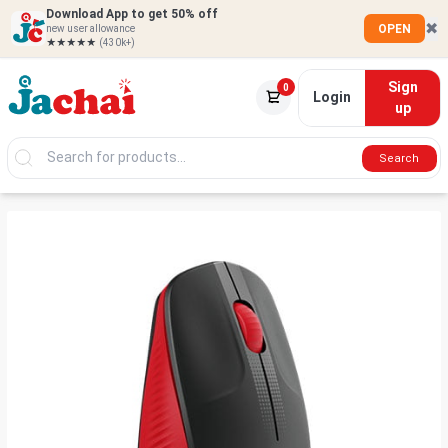
Download App to get 50% off
✖
OPEN
new user allowance
★★★★★
(430k+)
Sign
0
Login
up
Search