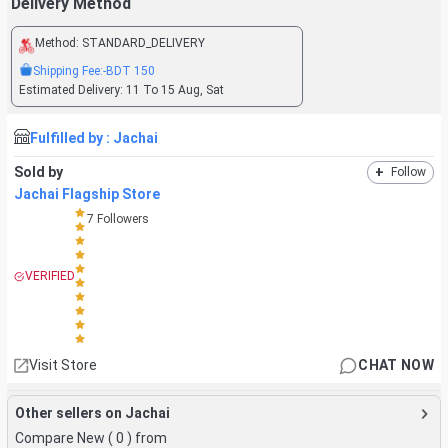
Delivery Method
Method:
STANDARD_DELIVERY
Shipping Fee:
-BDT
150
Estimated Delivery:
11 To 15 Aug, Sat
Fulfilled by :
Jachai
Sold by
+
Follow
Jachai Flagship Store
7
Followers
VERIFIED
Visit Store
CHAT NOW
Other sellers on Jachai
Compare New (
0
) from