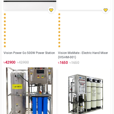
Vision Power Go 500W Power Station
Vision MixMate - Electric Hand Mixer
(VIS-HM-001)
৳
৳
৳
৳
42900
42900
1650
1650