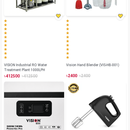
VISION Industrial RO Water
Vision Hand Blender (VIS-HB-001)
Treatment Plant 1000LPH
৳
৳
৳
৳
2400
2400
412500
412500