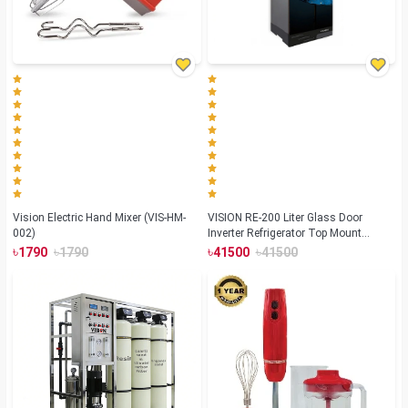
Vision Electric Hand Mixer (VIS-HM-
VISION RE-200 Liter Glass Door
002)
Inverter Refrigerator Top Mount
Summer Lotus
৳
৳
৳
৳
1790
1790
41500
41500