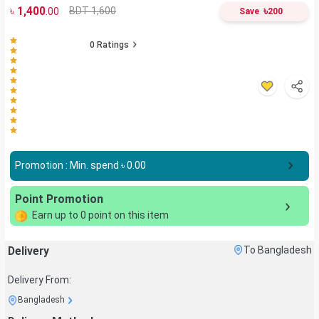
৳
1,400
৳
BDT 1,600
.00
Save
200
0
Ratings
Promotion : Min. spend ৳
0.00
Point Promotion
Earn up to
0
point on this item
Delivery
To Bangladesh
Delivery From:
Bangladesh