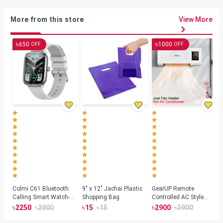
More from this store
View More
৳
৳
650
1000
OFF
OFF
Colmi C61 Bluetooth
9" x 12" Jachai Plastic
GearUP Remote
Calling Smart Watch-
Shopping Bag
Controlled AC Style
Silver Color
Room Heater 1800
৳
৳
৳
৳
৳
৳
2250
2900
15
15
2900
3900
Watts, Wall or Table
Mount