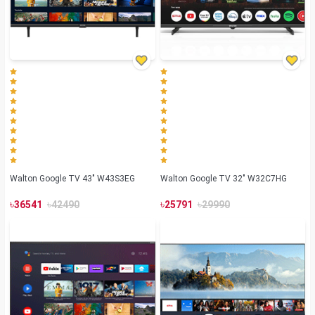
Walton Google TV 43" W43S3EG
Walton Google TV 32" W32C7HG
৳
৳
৳
৳
36541
42490
25791
29990