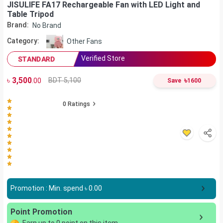
JISULIFE FA17 Rechargeable Fan with LED Light and
Table Tripod
Brand:
No Brand
Category:
Other Fans
Verified Store
STANDARD
৳
3,500
৳
BDT 5,100
.00
Save
1600
0
Ratings
Promotion : Min. spend ৳
0.00
Point Promotion
Earn up to
0
point on this item