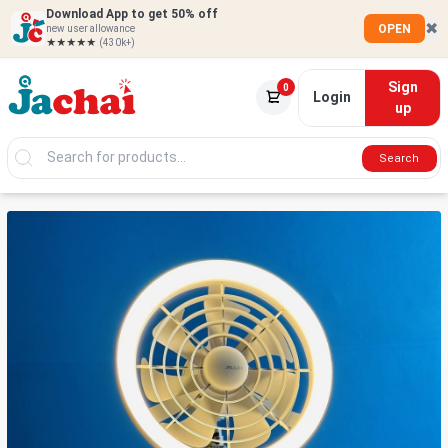
Download App to get 50% off
✖
OPEN
new user allowance
★★★★★
(430k+)
Sign
0
Login
up
Search