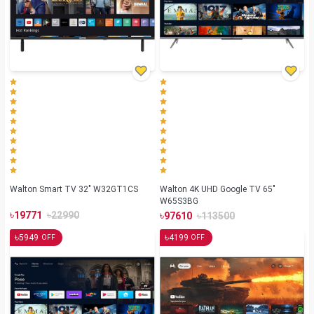
Walton Smart TV 32" W32GT1CS
Walton 4K UHD Google TV 65"
W65S3BG
৳
৳
৳
৳
19771
22990
97610
113500
৳
৳
5949
4199
OFF
OFF