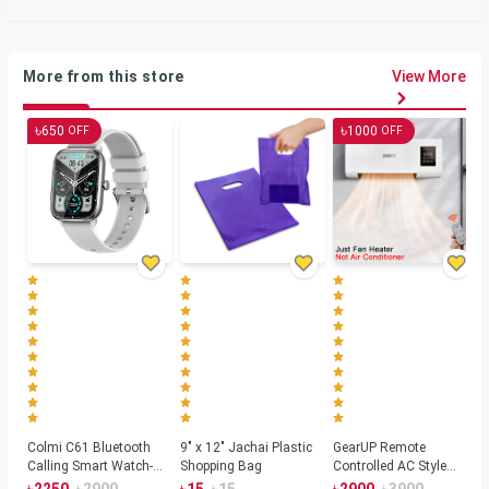
More from this store
View More
৳
৳
650
1000
OFF
OFF
Colmi C61 Bluetooth
9" x 12" Jachai Plastic
GearUP Remote
Calling Smart Watch-
Shopping Bag
Controlled AC Style
Silver Color
Room Heater 1800
৳
৳
৳
৳
৳
৳
2250
2900
15
15
2900
3900