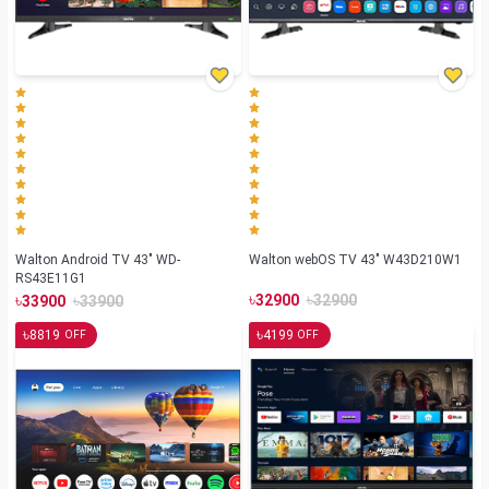
Walton Android TV 43" WD-
Walton webOS TV 43" W43D210W1
RS43E11G1
৳
৳
৳
৳
32900
32900
33900
33900
৳
৳
8819
4199
OFF
OFF