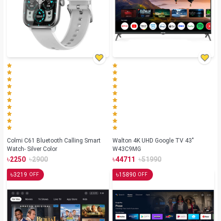
Colmi C61 Bluetooth Calling Smart
Walton 4K UHD Google TV 43"
Watch- Silver Color
W43C9MG
৳
৳
৳
৳
2250
2900
44711
51990
৳
৳
3219
15890
OFF
OFF