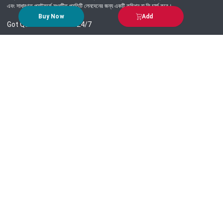
এবং সাধারণত প্ল্যাটফর্মে সংঘটিত প্রতিটি লেনদেনের জন্য একটি কমিশন বা ফি চার্জ করে।
Buy Now
Add
Got Question? Call us 24/7
09639-333444
Information
Customer Service
Order Process
About Us
Campaign Update
Returns & Refunds
News & Events
Terms & Conditions
Support & Helpline
Jachai Career Club
EMI Policy
Privacy Policy
Get in Touch
69/E, Green road, Panthapath, Dhaka-1215.
+880 9639-333444
support@jachai.com