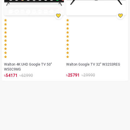
Walton 4K UHD Google TV 50"
Walton Google TV 32" W32S3REG
W50C9MG
৳
৳
৳
৳
25791
29990
54171
62990