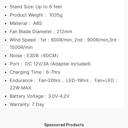
Stand Size: Up to 6 feet
Product Weight： 1035g
Material： ABS
Fan Blade Diameter：212mm
Wind Speed：1st：800R/min, 2nd：900R/min,3rd：
1500R/min
Noise：53DB（60CM）
Port： DC 12V/3A (Adapter Included)
Charging Time：6-7hrs
Endurance： Fan-20hrs， LED-19hrs， Fan+LED：
22W MAX
Battery Voltage：3.0V-4.2V
Warranty: 7 Day
Sponsored Products