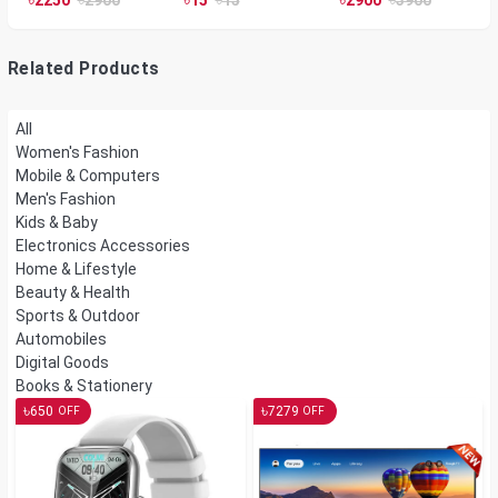
Watts, Wall or Table
Mount
Related Products
All
Women's Fashion
Mobile & Computers
Men's Fashion
Kids & Baby
Electronics Accessories
Home & Lifestyle
Beauty & Health
Sports & Outdoor
Automobiles
Digital Goods
Books & Stationery
৳
৳
650
7279
OFF
OFF