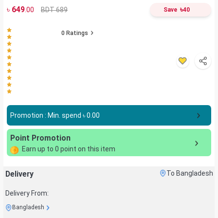
৳
649
৳
BDT 689
.00
Save
40
0
Ratings
Promotion : Min. spend ৳
0.00
Point Promotion
Earn up to
0
point on this item
Delivery
To Bangladesh
Delivery From:
Bangladesh