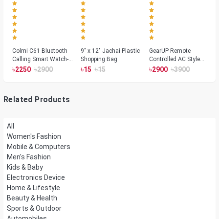
Colmi C61 Bluetooth
9" x 12" Jachai Plastic
GearUP Remote
Calling Smart Watch-
Shopping Bag
Controlled AC Style
Silver Color
Room Heater 1800
৳
৳
৳
৳
৳
৳
2250
2900
15
15
2900
3900
Watts, Wall or Table
Mount
Related Products
All
Women's Fashion
Mobile & Computers
Men's Fashion
Kids & Baby
Electronics Device
Home & Lifestyle
Beauty & Health
Sports & Outdoor
Automobiles