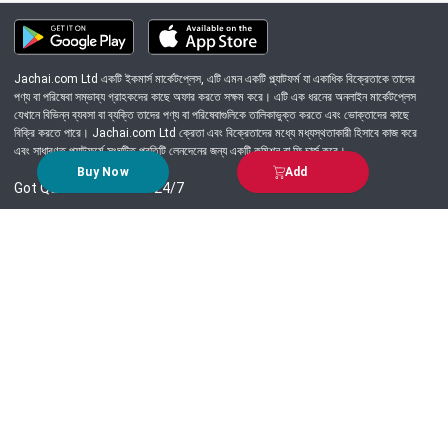
Jachai.com Ltd একটি ইকমার্স মার্কেটপ্লেস, এটি এমন একটি প্ল্যাটফর্ম যা একাধিক বিক্রেতাকে তাদের
পণ্য বা পরিষেবা সম্ভাব্য গ্রাহকদের কাছে অফার করতে সক্ষম করে। এটি এক ধরনের অনলাইন মার্কেটপ্লেস
যেখানে বিভিন্ন ব্যবসা বা ব্যক্তি তাদের পণ্য বা পরিষেবাগুলিকে তালিকাভুক্ত করতে এবং ভোক্তাদের কাছে
বিক্রি করতে পারে। Jachai.com Ltd ক্রেতা এবং বিক্রেতাদের মধ্যে মধ্যস্থতাকারী হিসাবে কাজ করে
এবং সাধারণত প্ল্যাটফর্মে সংঘটিত প্রতিটি লেনদেনের জন্য একটি কমিশন বা ফি চার্জ করে।
Buy Now
Add
Got Question? Call us 24/7
09639-333444
Information
Customer Service
Order Process
About Us
Campaign Update
Returns & Refunds
News & Events
Terms & Conditions
Support & Helpline
Jachai Career Club
EMI Policy
Privacy Policy