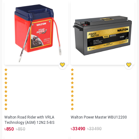
Walton Road Rider with VRLA
Walton Power Master WBU12200
Technology (AGM) 12N2.5-BS
৳
৳
৳
৳
33490
33490
850
850