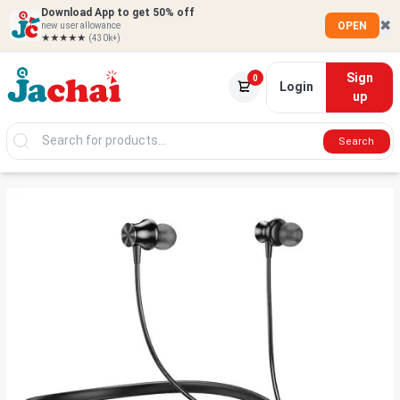
Download App to get 50% off
✖
OPEN
new user allowance
★★★★★
(430k+)
Sign
0
Login
up
Search