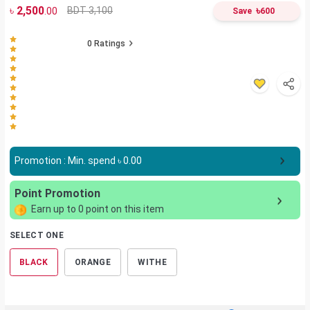
৳
2,500
৳
BDT 3,100
.00
Save
600
0
Ratings
Promotion : Min. spend ৳
0.00
Point Promotion
Earn up to
0
point on this item
SELECT ONE
BLACK
ORANGE
WITHE