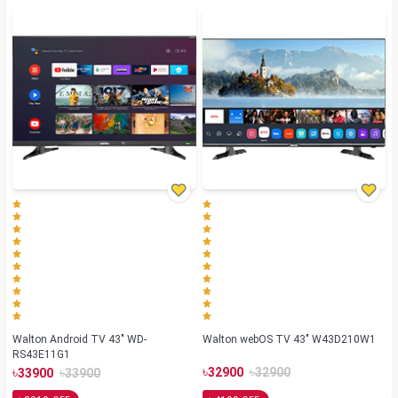
Walton Android TV 43" WD-
Walton webOS TV 43" W43D210W1
RS43E11G1
৳
৳
৳
৳
32900
32900
33900
33900