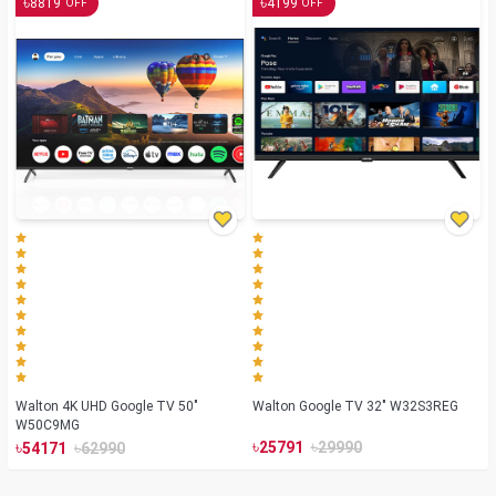
৳
৳
8819
4199
OFF
OFF
Walton 4K UHD Google TV 50"
Walton Google TV 32" W32S3REG
W50C9MG
৳
৳
৳
৳
25791
29990
54171
62990