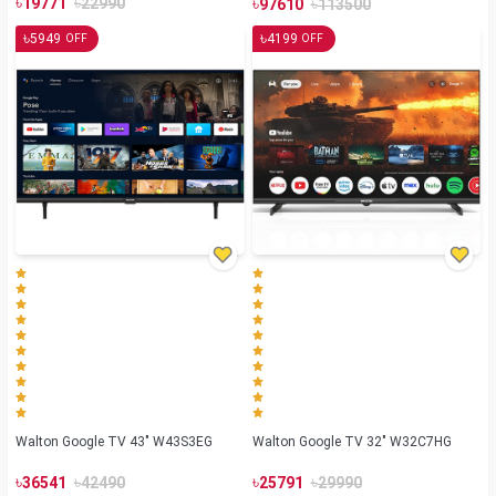
৳
৳
৳
৳
19771
22990
97610
113500
৳
৳
5949
4199
OFF
OFF
Walton Google TV 43" W43S3EG
Walton Google TV 32" W32C7HG
৳
৳
৳
৳
36541
42490
25791
29990