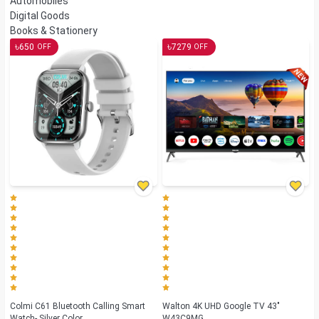
Automobiles
Digital Goods
Books & Stationery
৳
৳
650
7279
OFF
OFF
Colmi C61 Bluetooth Calling Smart
Walton 4K UHD Google TV 43"
Watch- Silver Color
W43C9MG