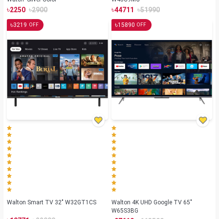
৳
৳
৳
৳
2250
2900
44711
51990
৳
৳
3219
15890
OFF
OFF
Walton Smart TV 32" W32GT1CS
Walton 4K UHD Google TV 65"
W65S3BG