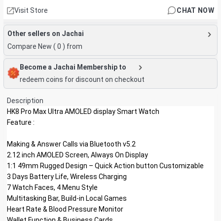
Visit Store
CHAT NOW
Other sellers on Jachai
Compare New (
0
) from
Become a Jachai Membership to
redeem coins for discount on checkout
Description
HK8 Pro Max Ultra AMOLED display Smart Watch
Feature :
Making & Answer Calls via Bluetooth v5.2
2.12 inch AMOLED Screen, Always On Display
1:1 49mm Rugged Design – Quick Action button Customizable
3 Days Battery Life, Wireless Charging
7 Watch Faces, 4 Menu Style
Multitasking Bar, Build-in Local Games
Heart Rate & Blood Pressure Monitor
Wallet Function & Business Cards