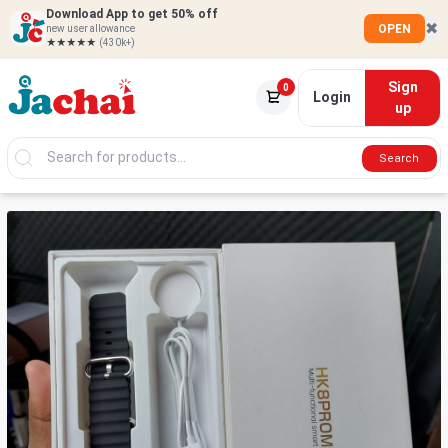
Download App to get 50% off
✖
OPEN
new user allowance
★★★★★
(430k+)
Sign
0
Login
up
Search