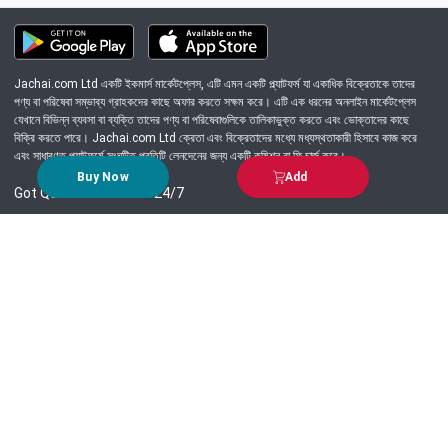
Jachai.com Ltd একটি ইকমার্স মার্কেটপ্লেস, এটি এমন একটি প্ল্যাটফর্ম যা একাধিক বিক্রেতাকে তাদের
পণ্য বা পরিষেবা সম্ভাব্য গ্রাহকদের কাছে অফার করতে সক্ষম করে। এটি এক ধরনের অনলাইন মার্কেটপ্লেস
যেখানে বিভিন্ন ব্যবসা বা ব্যক্তি তাদের পণ্য বা পরিষেবাগুলিকে তালিকাভুক্ত করতে এবং ভোক্তাদের কাছে
বিক্রি করতে পারে। Jachai.com Ltd ক্রেতা এবং বিক্রেতাদের মধ্যে মধ্যস্থতাকারী হিসাবে কাজ করে
এবং সাধারণত প্ল্যাটফর্মে সংঘটিত প্রতিটি লেনদেনের জন্য একটি কমিশন বা ফি চার্জ করে।
Buy Now
Add
Got Question? Call us 24/7
09639-333444
Information
Customer Service
Order Process
About Us
Campaign Update
Returns & Refunds
News & Events
Terms & Conditions
Support & Helpline
Jachai Career Club
EMI Policy
Privacy Policy