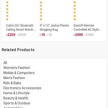
Colmi C61 Bluetooth
9" x 12" Jachai Plastic
GearUP Remote
Calling Smart Watch-
Shopping Bag
Controlled AC Style
Silver Color
Room Heater 1800
৳
৳
৳
৳
৳
৳
2250
2900
15
15
2900
3900
Watts, Wall or Table
Mount
Related Products
All
Women's Fashion
Mobile & Computers
Men's Fashion
Kids & Baby
Electronics Accessories
Home & Lifestyle
Beauty & Health
Sports & Outdoor