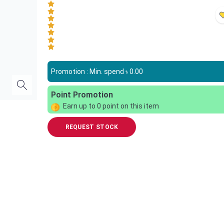
Promotion : Min. spend ৳
0.00
Point Promotion
Earn up to
0
point on this item
REQUEST STOCK