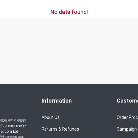
No data found!
Information
Custome
About Us
Order Pro
াদের পণ্য বা পরিষেবা
ন্ন ব্যবসা বা ব্যক্তি
Returns & Refunds
Campaign
achai.com Ltd
রতিটি লেনদেনের জন্য