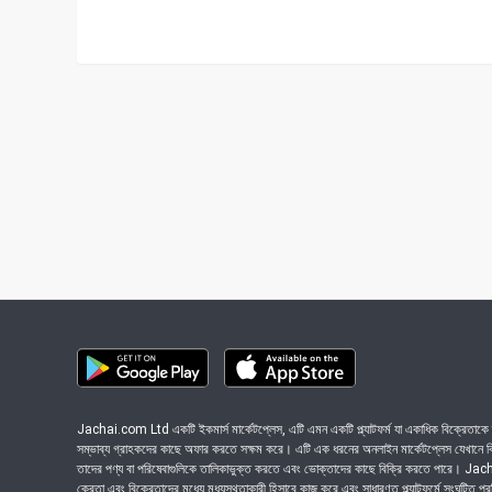
Jachai.com Ltd একটি ইকমার্স মার্কেটপ্লেস, এটি এমন একটি প্ল্যাটফর্ম যা একাধিক বিক্রেতাকে ত
সম্ভাব্য গ্রাহকদের কাছে অফার করতে সক্ষম করে। এটি এক ধরনের অনলাইন মার্কেটপ্লেস যেখানে বিভি
তাদের পণ্য বা পরিষেবাগুলিকে তালিকাভুক্ত করতে এবং ভোক্তাদের কাছে বিক্রি করতে পারে। J
ক্রেতা এবং বিক্রেতাদের মধ্যে মধ্যস্থতাকারী হিসাবে কাজ করে এবং সাধারণত প্ল্যাটফর্মে সংঘটিত প্