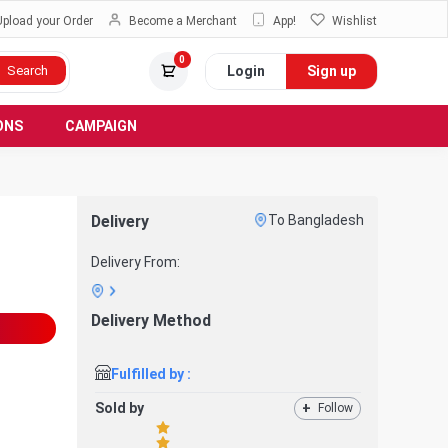
Upload your Order
Become a Merchant
App!
Wishlist
0
Login
Sign up
Search
ONS
CAMPAIGN
Delivery
To Bangladesh
Delivery From:
Delivery Method
Fulfilled by :
Sold by
+
Follow