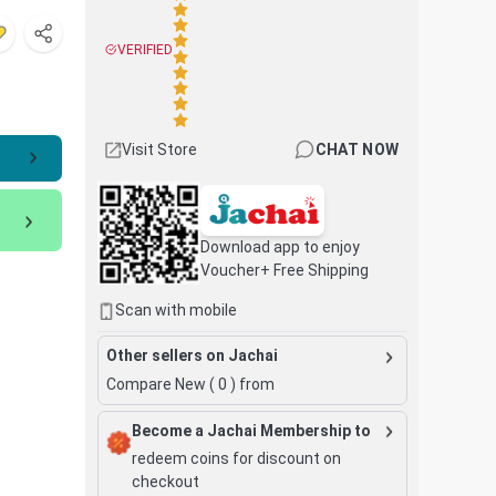
VERIFIED
Visit Store
CHAT NOW
Download app to enjoy
Voucher+ Free Shipping
Scan with mobile
Other sellers on Jachai
Compare New (
0
) from
Become a Jachai Membership to
redeem coins for discount on
checkout