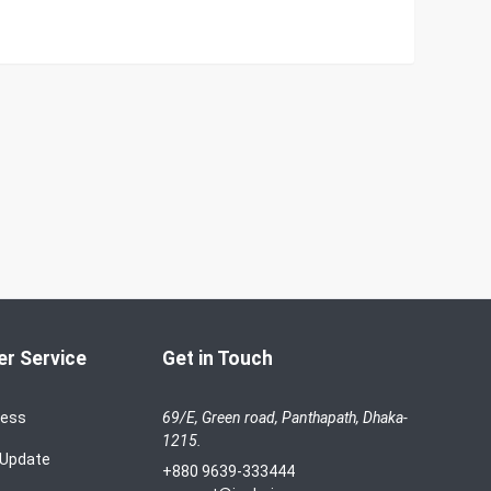
r Service
Get in Touch
cess
69/E, Green road, Panthapath, Dhaka-
1215.
 Update
+880 9639-333444