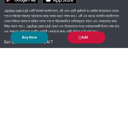
Jachai.com Ltd একটি ইকমার্স মার্কেটপ্লেস, এটি এমন একটি প্ল্যাটফর্ম যা একাধিক বিক্রেতাকে তাদের
পণ্য বা পরিষেবা সম্ভাব্য গ্রাহকদের কাছে অফার করতে সক্ষম করে। এটি এক ধরনের অনলাইন মার্কেটপ্লেস
যেখানে বিভিন্ন ব্যবসা বা ব্যক্তি তাদের পণ্য বা পরিষেবাগুলিকে তালিকাভুক্ত করতে এবং ভোক্তাদের কাছে
বিক্রি করতে পারে। Jachai.com Ltd ক্রেতা এবং বিক্রেতাদের মধ্যে মধ্যস্থতাকারী হিসাবে কাজ করে
এবং সাধারণত প্ল্যাটফর্মে সংঘটিত প্রতিটি লেনদেনের জন্য একটি কমিশন বা ফি চার্জ করে।
Buy Now
Add
Got Question? Call us 24/7
09639-333444
Information
Customer Service
Order Process
About Us
Campaign Update
Returns & Refunds
News & Events
Terms & Conditions
Support & Helpline
Jachai Career Club
EMI Policy
Privacy Policy
Get in Touch
69/E, Green road, Panthapath, Dhaka-1215.