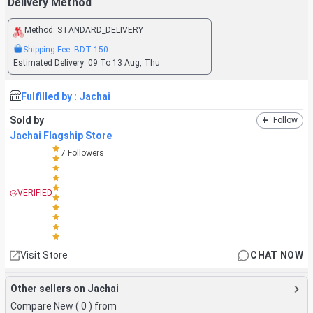
Delivery Method
Method:
STANDARD_DELIVERY
Shipping Fee:
-BDT
150
Estimated Delivery:
09 To 13 Aug, Thu
Fulfilled by :
Jachai
Sold by
+
Follow
Jachai Flagship Store
7
Followers
VERIFIED
Visit Store
CHAT NOW
Other sellers on Jachai
Compare New (
0
) from