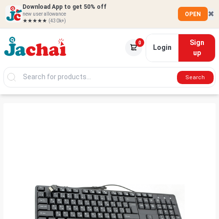
Download App to get 50% off
✖
OPEN
new user allowance
★★★★★
(430k+)
Sign
0
Login
up
Search