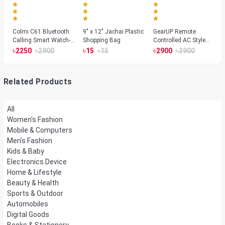
Colmi C61 Bluetooth
9" x 12" Jachai Plastic
GearUP Remote
Calling Smart Watch-
Shopping Bag
Controlled AC Style
Silver Color
Room Heater 1800
৳
৳
৳
৳
৳
৳
2250
2900
15
15
2900
3900
Watts, Wall or Table
Mount
Related Products
All
Women's Fashion
Mobile & Computers
Men's Fashion
Kids & Baby
Electronics Device
Home & Lifestyle
Beauty & Health
Sports & Outdoor
Automobiles
Digital Goods
Books & Stationery