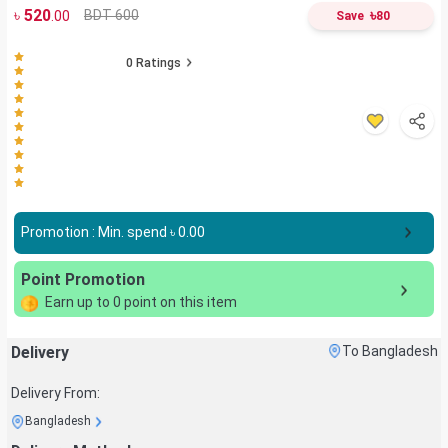
৳
520
৳
BDT 600
.00
Save
80
0
Ratings
Promotion : Min. spend ৳
0.00
Point Promotion
Earn up to
0
point on this item
Delivery
To Bangladesh
Delivery From:
Bangladesh