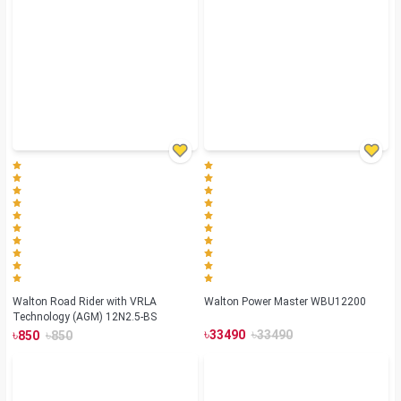
Walton Road Rider with VRLA
Walton Power Master WBU12200
Technology (AGM) 12N2.5-BS
৳
৳
৳
৳
33490
33490
850
850