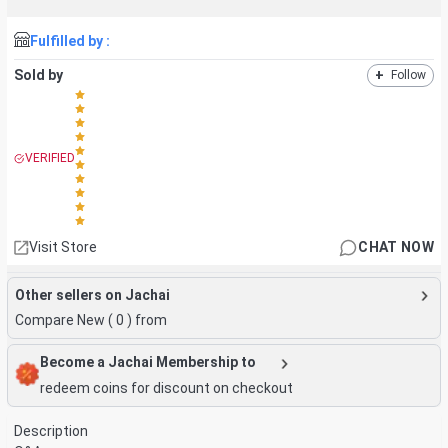
Fulfilled by :
Sold by
+
Follow
VERIFIED
Visit Store
CHAT NOW
Other sellers on Jachai
Compare New (
0
) from
Become a Jachai Membership to
redeem coins for discount on checkout
Description