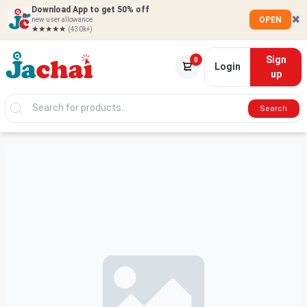
Download App to get 50% off
✖
OPEN
new user allowance
★★★★★
(430k+)
Sign
0
Login
up
Search