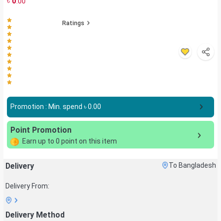
৳
0
.00
Ratings
Promotion : Min. spend ৳
0.00
Point Promotion
Earn up to
0
point on this item
Delivery
To Bangladesh
Delivery From:
Delivery Method