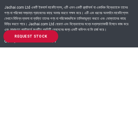
Jachai.com Ltd একটি ইকমার্স মার্কেটপ্লেস, এটি এমন একটি প্ল্যাটফর্ম যা একাধিক বিক্রেতাকে তাদের
পণ্য বা পরিষেবা সম্ভাব্য গ্রাহকদের কাছে অফার করতে সক্ষম করে। এটি এক ধরনের অনলাইন মার্কেটপ্লেস
যেখানে বিভিন্ন ব্যবসা বা ব্যক্তি তাদের পণ্য বা পরিষেবাগুলিকে তালিকাভুক্ত করতে এবং ভোক্তাদের কাছে
বিক্রি করতে পারে। Jachai.com Ltd ক্রেতা এবং বিক্রেতাদের মধ্যে মধ্যস্থতাকারী হিসাবে কাজ করে
এবং সাধারণত প্ল্যাটফর্মে সংঘটিত প্রতিটি লেনদেনের জন্য একটি কমিশন বা ফি চার্জ করে।
REQUEST STOCK
Got Question? Call us 24/7
09639-333444
Information
Customer Service
Order Process
About Us
Campaign Update
Returns & Refunds
News & Events
Terms & Conditions
Support & Helpline
Jachai Career Club
EMI Policy
Privacy Policy
Get in Touch
69/E, Green road, Panthapath, Dhaka-1215.
+880 9639-333444