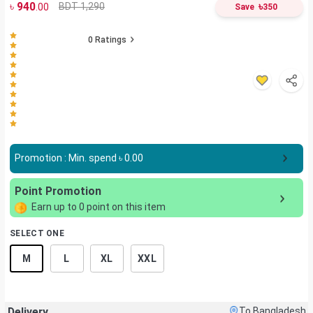
৳
940
৳
BDT 1,290
.00
Save
350
0
Ratings
Promotion : Min. spend ৳
0.00
Point Promotion
Earn up to
0
point on this item
SELECT ONE
M
L
XL
XXL
Delivery
To Bangladesh