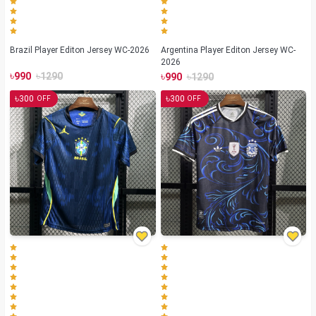
Brazil Player Editon Jersey WC-2026
Argentina Player Editon Jersey WC-
2026
৳
৳
৳
৳
990
1290
990
1290
৳
৳
300
300
OFF
OFF