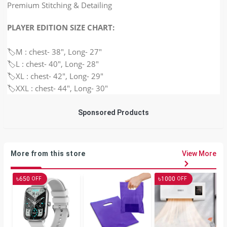
Premium Stitching & Detailing
PLAYER EDITION SIZE CHART:
🏷️M : chest- 38″, Long- 27"
🏷️L : chest- 40″, Long- 28″
🏷️XL : chest- 42″, Long- 29″
🏷️XXL : chest- 44″, Long- 30″
Sponsored Products
More from this store
View More
৳
৳
650
1000
OFF
OFF