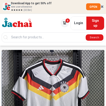
Download App to get 50% off
✖
OPEN
new user allowance
★★★★★
(430k+)
Sign
0
Login
up
Search