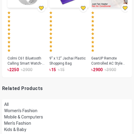
Colmi C61 Bluetooth
9" x 12" Jachai Plastic
GearUP Remote
Calling Smart Watch-
Shopping Bag
Controlled AC Style
Silver Color
Room Heater 1800
৳
৳
৳
৳
৳
৳
2250
2900
15
15
2900
3900
Watts, Wall or Table
Mount
Related Products
All
Women's Fashion
Mobile & Computers
Men's Fashion
Kids & Baby