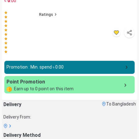
৳
0
.00
Ratings
Promotion : Min. spend ৳
0.00
Point Promotion
Earn up to
0
point on this item
Delivery
To Bangladesh
Delivery From:
Delivery Method