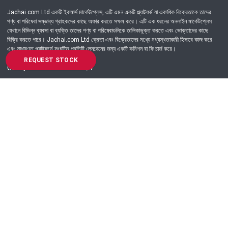
Jachai.com Ltd একটি ইকমার্স মার্কেটপ্লেস, এটি এমন একটি প্ল্যাটফর্ম যা একাধিক বিক্রেতাকে তাদের
পণ্য বা পরিষেবা সম্ভাব্য গ্রাহকদের কাছে অফার করতে সক্ষম করে। এটি এক ধরনের অনলাইন মার্কেটপ্লেস
যেখানে বিভিন্ন ব্যবসা বা ব্যক্তি তাদের পণ্য বা পরিষেবাগুলিকে তালিকাভুক্ত করতে এবং ভোক্তাদের কাছে
বিক্রি করতে পারে। Jachai.com Ltd ক্রেতা এবং বিক্রেতাদের মধ্যে মধ্যস্থতাকারী হিসাবে কাজ করে
এবং সাধারণত প্ল্যাটফর্মে সংঘটিত প্রতিটি লেনদেনের জন্য একটি কমিশন বা ফি চার্জ করে।
REQUEST STOCK
Got Question? Call us 24/7
09639-333444
Information
Customer Service
Order Process
About Us
Campaign Update
Returns & Refunds
News & Events
Terms & Conditions
Support & Helpline
Jachai Career Club
EMI Policy
Privacy Policy
Get in Touch
69/E, Green road, Panthapath, Dhaka-1215.
+880 9639-333444