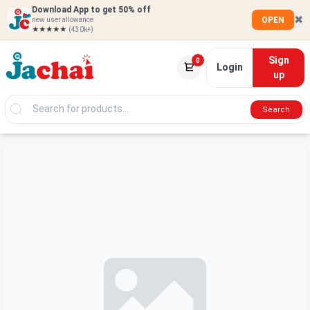
Download App to get 50% off
✖
OPEN
new user allowance
★★★★★
(430k+)
Sign
0
Login
up
Search