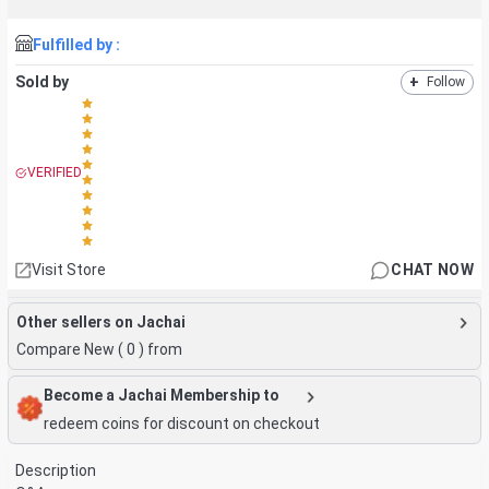
Fulfilled by :
Sold by
+
Follow
VERIFIED
Visit Store
CHAT NOW
Other sellers on Jachai
Compare New (
0
) from
Become a Jachai Membership to
redeem coins for discount on checkout
Description