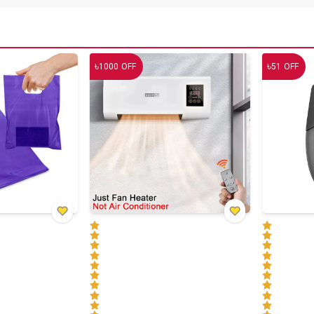
৳
৳
1000
OFF
51
OFF