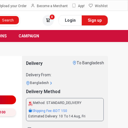
Upload your Order
Become a Merchant
App!
Wishlist
0
Login
Sign up
Search
ONS
CAMPAIGN
Delivery
To Bangladesh
Delivery From:
Bangladesh
Delivery Method
Method:
STANDARD_DELIVERY
Shipping Fee:
-BDT
150
100
Estimated Delivery:
10 To 14 Aug, Fri