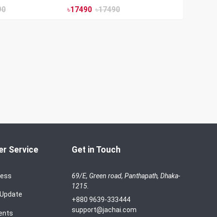
90
৳
17490
৳
17490
r Service
Get in Touch
cess
69/E, Green road, Panthapath, Dhaka-
1215.
 Update
+880 9639-333444
support@jachai.com
ents