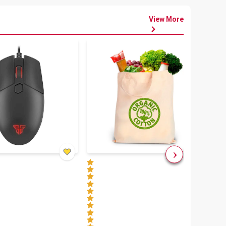
View More
৳
80