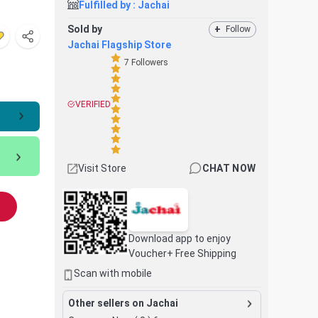
Fulfilled by :
Jachai
Sold by
+
Follow
Jachai Flagship Store
7
Followers
VERIFIED
Visit Store
CHAT NOW
Download app to enjoy
Voucher+ Free Shipping
Scan with mobile
Other sellers on Jachai