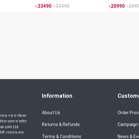
৳
33490
৳
33490
৳
20990
৳
209
Information
Custome
About Us
Order Pro
াদের পণ্য বা পরিষেবা
ন্ন ব্যবসা বা ব্যক্তি
Returns & Refunds
Campaign
achai.com Ltd
রতিটি লেনদেনের জন্য
Terms & Conditions
News & Ev