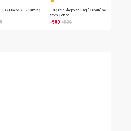
 THOR Macro RGB Gaming
Organic Shopping Bag "Darwin" made
Geeo
from Cotton
Watch
0
৳
500
৳
500
৳
17