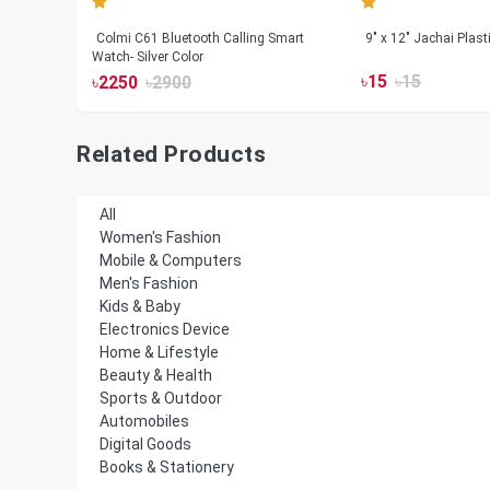
less
Colmi C61 Bluetooth Calling Smart
9" x 12" Jachai Plas
Watch- Silver Color
৳
15
৳
15
৳
2250
৳
2900
Related Products
All
Women's Fashion
Mobile & Computers
Men's Fashion
Kids & Baby
Electronics Device
Home & Lifestyle
Beauty & Health
Sports & Outdoor
Automobiles
Digital Goods
Books & Stationery