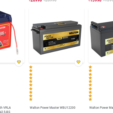
৳
26990
৳
26990
৳
15990
৳
159
ith VRLA
Walton Power Master WBU12200
Walton Power M
N2.5-BS