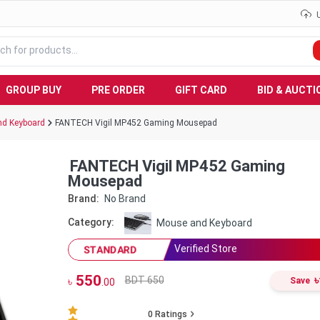
GROUP BUY
PRE ORDER
GIFT CARD
BID & AUCTI
d Keyboard
FANTECH Vigil MP452 Gaming Mousepad
FANTECH Vigil MP452 Gaming
Mousepad
Brand:
No Brand
Category:
Mouse and Keyboard
Verified Store
STANDARD
550
৳
BDT 650
৳
Save
.00
0
Ratings