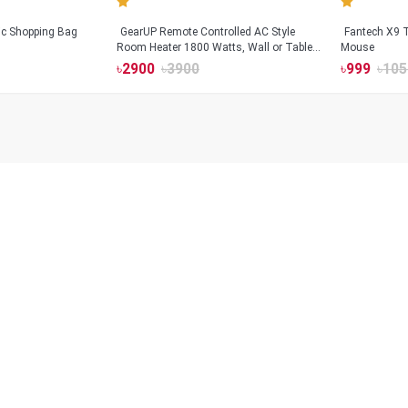
tic Shopping Bag
GearUP Remote Controlled AC Style
Fantech X9
Room Heater 1800 Watts, Wall or Table
Mouse
Mount
৳
2900
৳
3900
৳
999
৳
105