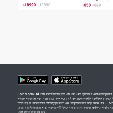
৳
18990
৳
18990
৳
850
৳
850
Jachai.com Ltd একটি ইকমার্স মার্কেটপ্লেস, এটি এমন একটি প্ল্যাটফর্ম যা একাধিক বিক্রেতাকে ত
সম্ভাব্য গ্রাহকদের কাছে অফার করতে সক্ষম করে। এটি এক ধরনের অনলাইন মার্কেটপ্লেস যেখানে বিভি
তাদের পণ্য বা পরিষেবাগুলিকে তালিকাভুক্ত করতে এবং ভোক্তাদের কাছে বিক্রি করতে পারে। J
ক্রেতা এবং বিক্রেতাদের মধ্যে মধ্যস্থতাকারী হিসাবে কাজ করে এবং সাধারণত প্ল্যাটফর্মে সংঘটিত প্
একটি কমিশন বা ফি চার্জ করে।