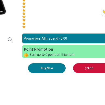
Promotion : Min. spend ৳
0.00
Point Promotion
Earn up to
0
point on this item
Buy Now
Add