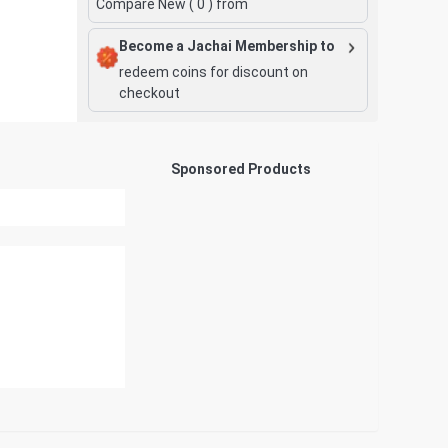
Compare New (
0
) from
Become a Jachai Membership to
redeem coins for discount on
checkout
Sponsored Products