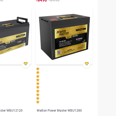
90
৳
8490
৳
8490
aster WBU12120
Walton Power Master WBU1280