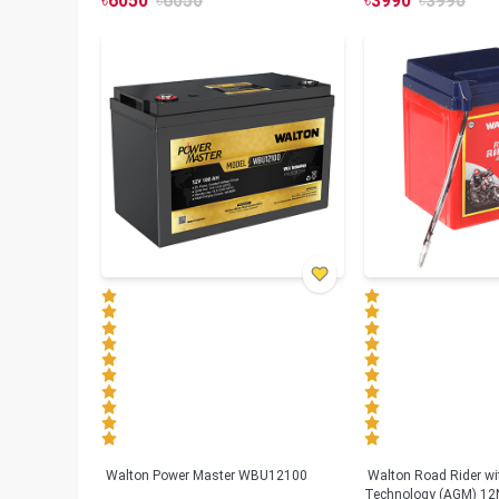
৳
6050
৳
6050
৳
3990
৳
3990
Walton Power Master WBU12100
Walton Road Rider w
Technology (AGM) 12