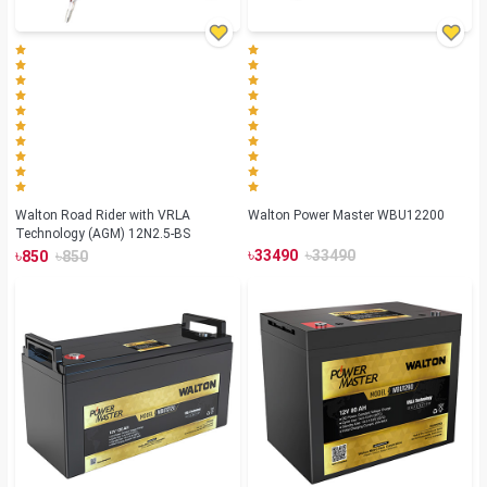
Walton Road Rider with VRLA
Walton Power Master WBU12200
Technology (AGM) 12N2.5-BS
৳
৳
৳
৳
33490
33490
850
850