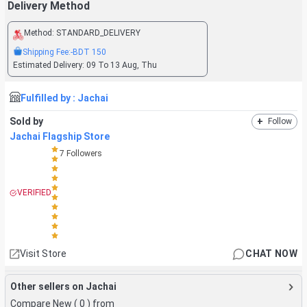
Delivery Method
Method:
STANDARD_DELIVERY
Shipping Fee:
-BDT
150
Estimated Delivery:
09 To 13 Aug, Thu
Fulfilled by :
Jachai
Sold by
+
Follow
Jachai Flagship Store
7
Followers
VERIFIED
Visit Store
CHAT NOW
Other sellers on Jachai
Compare New (
0
) from