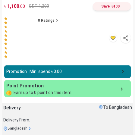
৳
1,100
৳
BDT 1,200
.00
Save
100
0
Ratings
Promotion : Min. spend ৳
0.00
Point Promotion
Earn up to
0
point on this item
Delivery
To Bangladesh
Delivery From:
Bangladesh