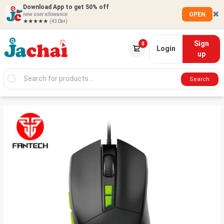
Download App to get 50% off
✖
OPEN
new user allowance
★★★★★
(430k+)
Sign
0
Login
up
Search