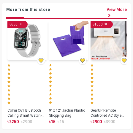
More from this store
View More
৳
৳
650
1000
OFF
OFF
Colmi C61 Bluetooth
9" x 12" Jachai Plastic
GearUP Remote
Calling Smart Watch-
Shopping Bag
Controlled AC Style
Silver Color
Room Heater 1800
৳
৳
৳
৳
৳
৳
2250
2900
15
15
2900
3900
Watts, Wall or Table
Mount