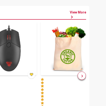
View More
৳
80