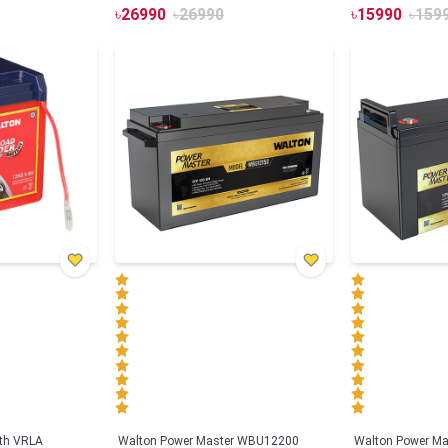
৳
26990
৳
26990
৳
15990
৳
159
ith VRLA
Walton Power Master WBU12200
Walton Power M