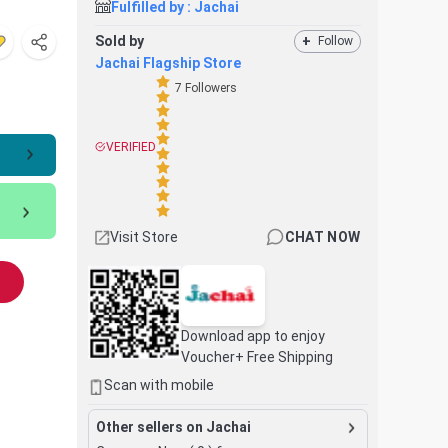
Fulfilled by :
Jachai
Sold by
+
Follow
Jachai Flagship Store
7
Followers
VERIFIED
Visit Store
CHAT NOW
Download app to enjoy
Voucher+ Free Shipping
Scan with mobile
Other sellers on Jachai