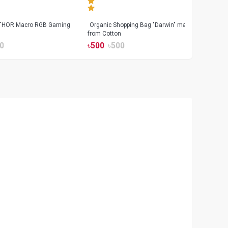
 THOR Macro RGB Gaming
Organic Shopping Bag "Darwin" made
Geeo
from Cotton
Watch
0
৳
500
৳
500
৳
17