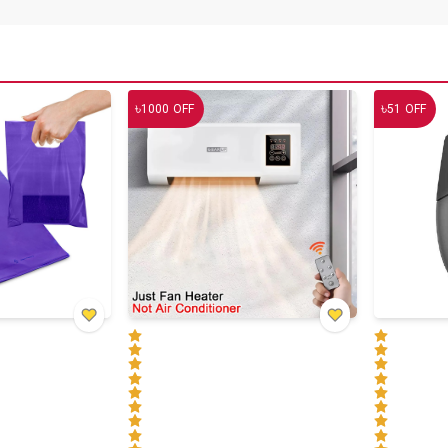
৳
৳
1000
OFF
51
OFF