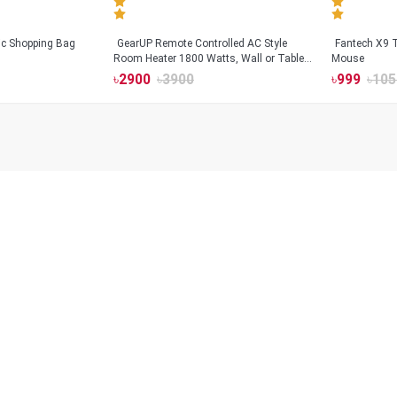
tic Shopping Bag
GearUP Remote Controlled AC Style
Fantech X9
Room Heater 1800 Watts, Wall or Table
Mouse
Mount
৳
2900
৳
3900
৳
999
৳
105