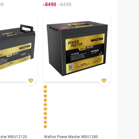
90
৳
8490
৳
8490
aster WBU12120
Walton Power Master WBU1280