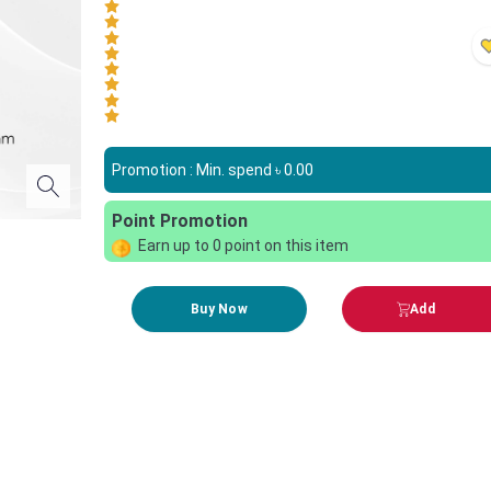
Promotion : Min. spend ৳
0.00
Point Promotion
Earn up to
0
point on this item
Buy Now
Add