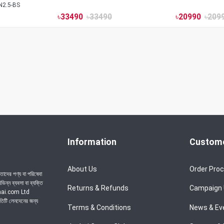
N2.5-BS
৳
33490
৳
33490
৳
20990
৳
209
Information
Custome
About Us
Order Pro
াদের পণ্য বা পরিষেবা
ন্ন ব্যবসা বা ব্যক্তি
Returns & Refunds
Campaign
achai.com Ltd
রতিটি লেনদেনের জন্য
Terms & Conditions
News & Ev