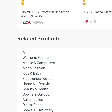
less
Colmi C61 Bluetooth Calling Smart
9" x 12" Jachai Plas
Watch- Silver Color
৳
15
৳
15
৳
2250
৳
2900
Related Products
All
Women's Fashion
Mobile & Computers
Men's Fashion
Kids & Baby
Electronics Device
Home & Lifestyle
Beauty & Health
Sports & Outdoor
Automobiles
Digital Goods
Books & Stationery