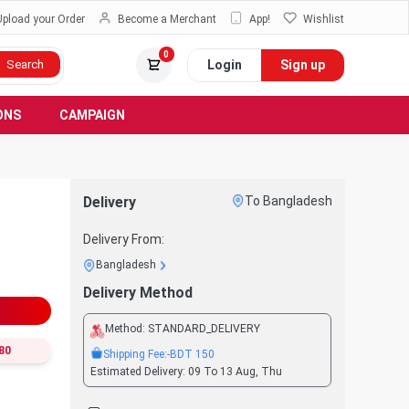
Upload your Order
Become a Merchant
App!
Wishlist
0
Login
Sign up
Search
ONS
CAMPAIGN
Delivery
To Bangladesh
Delivery From:
Bangladesh
Delivery Method
Method:
STANDARD_DELIVERY
80
Shipping Fee:
-BDT
150
Estimated Delivery:
09 To 13 Aug, Thu