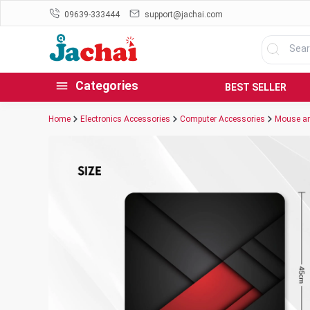
09639-333444
support@jachai.com
Categories
BEST SELLER
Home
Electronics Accessories
Computer Accessories
Mouse an