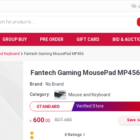
GROUP BUY
PRE ORDER
GIFT CARD
BID & AUCTI
d Keyboard
Fantech Gaming MousePad MP456
Fantech Gaming MousePad MP456
Brand:
No Brand
Category:
Mouse and Keyboard
Verified Store
STANDARD
600
৳
BDT 680
৳
Save
.00
0
Ratings