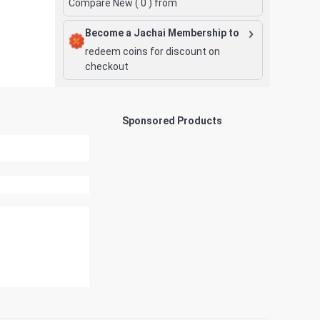
Compare New (
0
) from
Become a Jachai Membership to
redeem coins for discount on
checkout
Sponsored Products