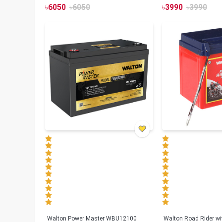
৳
6050
৳
6050
৳
3990
৳
3990
Walton Power Master WBU12100
Walton Road Rider w