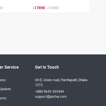
90
৳
17490
৳
17490
r Service
Get in Touch
cess
69/E, Green road, Panthapath, Dhaka-
1215.
 Update
+880 9639-333444
support@jachai.com
ents