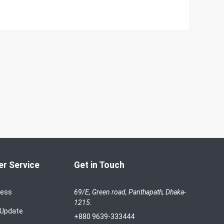
r Service
Get in Touch
cess
69/E, Green road, Panthapath, Dhaka-
1215.
 Update
+880 9639-333444