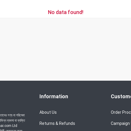
No data found!
Information
Custome
About Us
Order Pro
াদের পণ্য বা পরিষেবা
ন্ন ব্যবসা বা ব্যক্তি
Returns & Refunds
Campaign
achai.com Ltd