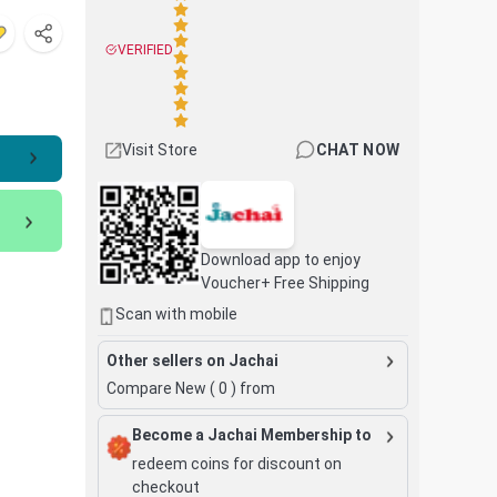
VERIFIED
Visit Store
CHAT NOW
Download app to enjoy
Voucher+ Free Shipping
Scan with mobile
Other sellers on Jachai
Compare New (
0
) from
Become a Jachai Membership to
redeem coins for discount on
checkout