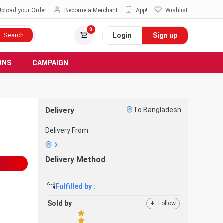
Upload your Order
Become a Merchant
App!
Wishlist
0
Login
Sign up
Search
ONS
CAMPAIGN
Delivery
To Bangladesh
Delivery From:
Delivery Method
Fulfilled by :
Sold by
+
Follow