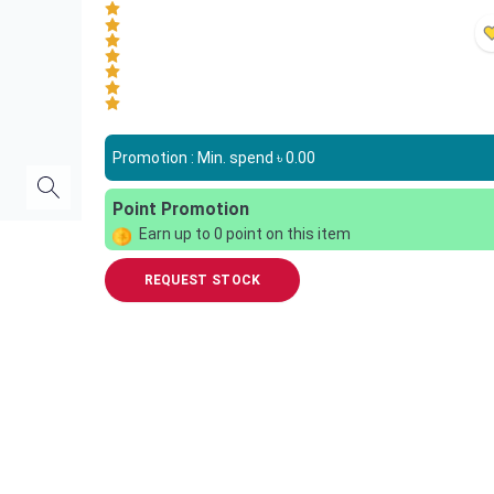
Promotion : Min. spend ৳
0.00
Point Promotion
Earn up to
0
point on this item
REQUEST STOCK