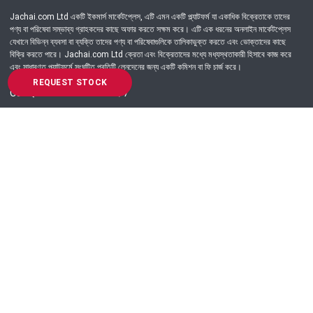
Jachai.com Ltd একটি ইকমার্স মার্কেটপ্লেস, এটি এমন একটি প্ল্যাটফর্ম যা একাধিক বিক্রেতাকে তাদের
পণ্য বা পরিষেবা সম্ভাব্য গ্রাহকদের কাছে অফার করতে সক্ষম করে। এটি এক ধরনের অনলাইন মার্কেটপ্লেস
যেখানে বিভিন্ন ব্যবসা বা ব্যক্তি তাদের পণ্য বা পরিষেবাগুলিকে তালিকাভুক্ত করতে এবং ভোক্তাদের কাছে
বিক্রি করতে পারে। Jachai.com Ltd ক্রেতা এবং বিক্রেতাদের মধ্যে মধ্যস্থতাকারী হিসাবে কাজ করে
এবং সাধারণত প্ল্যাটফর্মে সংঘটিত প্রতিটি লেনদেনের জন্য একটি কমিশন বা ফি চার্জ করে।
REQUEST STOCK
Got Question? Call us 24/7
09639-333444
Information
Customer Service
Order Process
About Us
Campaign Update
Returns & Refunds
News & Events
Terms & Conditions
Support & Helpline
Jachai Career Club
EMI Policy
Privacy Policy
Get in Touch
69/E, Green road, Panthapath, Dhaka-1215.
+880 9639-333444