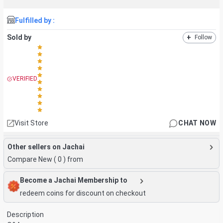
Fulfilled by :
Sold by
+
Follow
VERIFIED
Visit Store
CHAT NOW
Other sellers on Jachai
Compare New (
0
) from
Become a Jachai Membership to
redeem coins for discount on checkout
Description