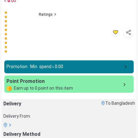
৳
0
.00
Ratings
Promotion : Min. spend ৳
0.00
Point Promotion
Earn up to
0
point on this item
Delivery
To Bangladesh
Delivery From:
Delivery Method