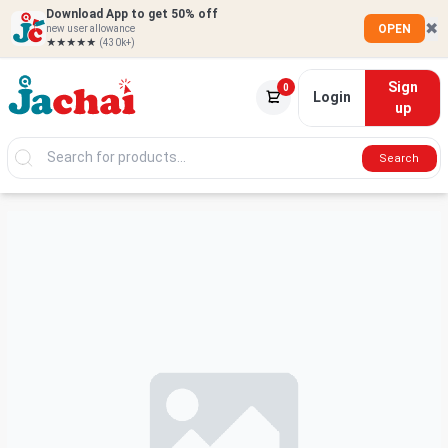
Download App to get 50% off
✖
OPEN
new user allowance
★★★★★
(430k+)
Sign
0
Login
up
Search