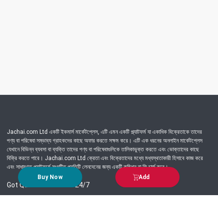
Jachai.com Ltd একটি ইকমার্স মার্কেটপ্লেস, এটি এমন একটি প্ল্যাটফর্ম যা একাধিক বিক্রেতাকে তাদের
পণ্য বা পরিষেবা সম্ভাব্য গ্রাহকদের কাছে অফার করতে সক্ষম করে। এটি এক ধরনের অনলাইন মার্কেটপ্লেস
যেখানে বিভিন্ন ব্যবসা বা ব্যক্তি তাদের পণ্য বা পরিষেবাগুলিকে তালিকাভুক্ত করতে এবং ভোক্তাদের কাছে
বিক্রি করতে পারে। Jachai.com Ltd ক্রেতা এবং বিক্রেতাদের মধ্যে মধ্যস্থতাকারী হিসাবে কাজ করে
এবং সাধারণত প্ল্যাটফর্মে সংঘটিত প্রতিটি লেনদেনের জন্য একটি কমিশন বা ফি চার্জ করে।
Buy Now
Add
Got Question? Call us 24/7
09639-333444