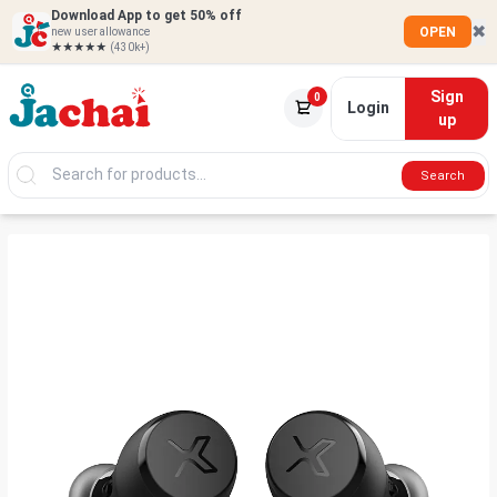
Download App to get 50% off
✖
OPEN
new user allowance
★★★★★
(430k+)
Sign
0
Login
up
Search