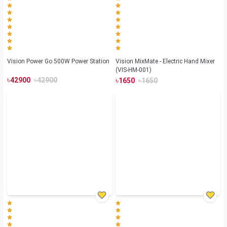
Vision Power Go 500W Power Station
Vision MixMate - Electric Hand Mixer
(VIS-HM-001)
৳
৳
৳
৳
42900
42900
1650
1650