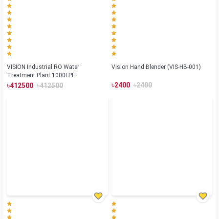
VISION Industrial RO Water
Vision Hand Blender (VIS-HB-001)
Treatment Plant 1000LPH
৳
৳
৳
৳
2400
2400
412500
412500