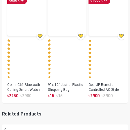
৳
৳
650
1000
OFF
OFF
Colmi C61 Bluetooth
9" x 12" Jachai Plastic
GearUP Remote
Calling Smart Watch-
Shopping Bag
Controlled AC Style
Silver Color
Room Heater 1800
৳
৳
৳
৳
৳
৳
2250
2900
15
15
2900
3900
Watts, Wall or Table
Mount
Related Products
All