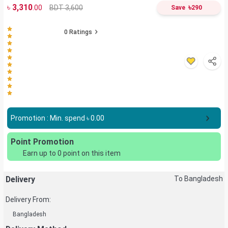
৳
3,310
৳
BDT 3,600
.00
Save
290
0
Ratings
Promotion : Min. spend ৳
0.00
Point Promotion
Earn up to
0
point on this item
Delivery
To Bangladesh
Delivery From:
Bangladesh