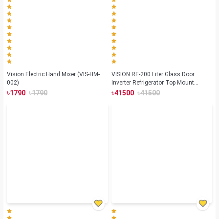
Vision Electric Hand Mixer (VIS-HM-
VISION RE-200 Liter Glass Door
002)
Inverter Refrigerator Top Mount
Summer Lotus
৳
৳
৳
৳
1790
1790
41500
41500