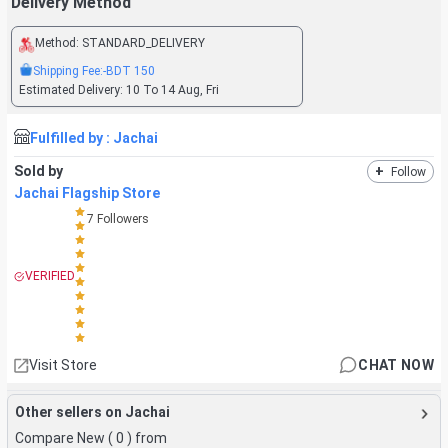
Delivery Method
Method:
STANDARD_DELIVERY
Shipping Fee:
-BDT
150
Estimated Delivery:
10 To 14 Aug, Fri
Fulfilled by :
Jachai
Sold by
+
Follow
Jachai Flagship Store
7
Followers
VERIFIED
Visit Store
CHAT NOW
Other sellers on Jachai
Compare New (
0
) from