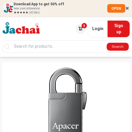
Download App to get 50% off
✖
OPEN
new user allowance
★★★★★
(430k+)
Sign
0
Login
up
Search