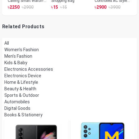
Calling Smart Watch-
Shopping Bag
Controlled AC Style
Silver Color
Room Heater 1800
৳
৳
৳
৳
৳
৳
2250
2900
15
15
2900
3900
Watts, Wall or Table
Mount
Related Products
All
Women's Fashion
Men's Fashion
Kids & Baby
Electronics Accessories
Electronics Device
Home & Lifestyle
Beauty & Health
Sports & Outdoor
Automobiles
Digital Goods
Books & Stationery