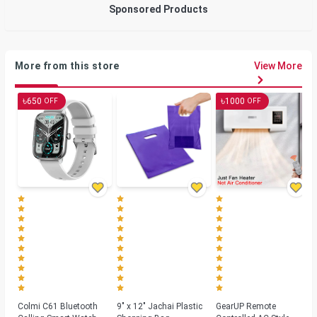
Sponsored Products
More from this store
View More
৳
৳
650
1000
OFF
OFF
Colmi C61 Bluetooth
9" x 12" Jachai Plastic
GearUP Remote