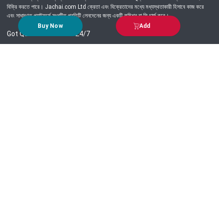
বিক্রি করতে পারে। Jachai.com Ltd ক্রেতা এবং বিক্রেতাদের মধ্যে মধ্যস্থতাকারী হিসাবে কাজ করে
এবং সাধারণত প্ল্যাটফর্মে সংঘটিত প্রতিটি লেনদেনের জন্য একটি কমিশন বা ফি চার্জ করে।
Buy Now
Add
Got Question? Call us 24/7
09639-333444
Information
Customer Service
Order Process
About Us
Campaign Update
Returns & Refunds
News & Events
Terms & Conditions
Support & Helpline
Jachai Career Club
EMI Policy
Privacy Policy
Get in Touch
69/E, Green road, Panthapath, Dhaka-1215.
+880 9639-333444
support@jachai.com