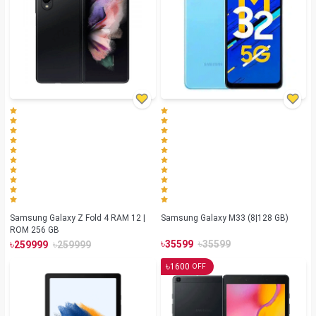
Samsung Galaxy Z Fold 4 RAM 12 |
Samsung Galaxy M33 (8|128 GB)
ROM 256 GB
৳
৳
৳
৳
35599
35599
259999
259999
৳
1600
OFF