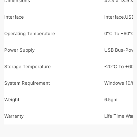
Dimensions
42.3 X 13.9 X
Interface
Interface.USB 
Operating Temperature
0°C To +60°C 
Power Supply
USB Bus-Power
Storage Temperature
-20°C To +60°
System Requirement
Windows 10/8.1
Weight
6.5gm
Warranty
Life Time Warr