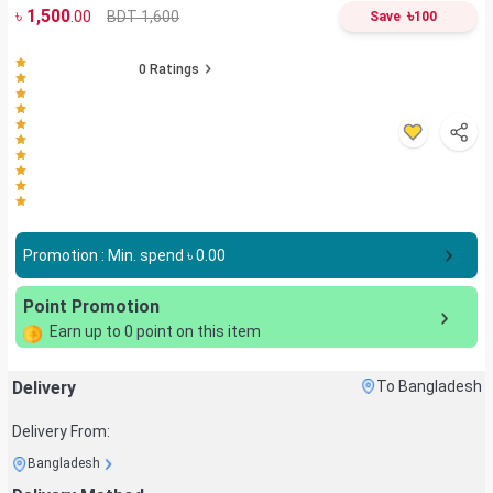
৳
1,500
৳
BDT 1,600
.00
Save
100
0
Ratings
Promotion : Min. spend ৳
0.00
Point Promotion
Earn up to
0
point on this item
Delivery
To Bangladesh
Delivery From:
Bangladesh