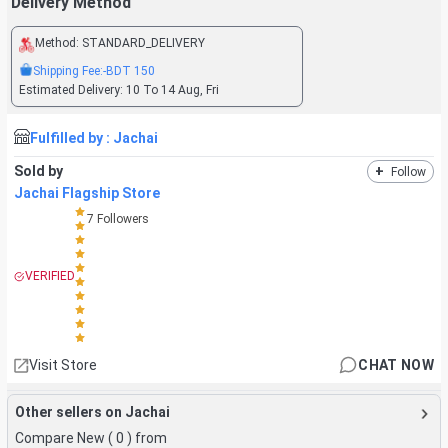
Delivery Method
Method:
STANDARD_DELIVERY
Shipping Fee:
-BDT
150
Estimated Delivery:
10 To 14 Aug, Fri
Fulfilled by :
Jachai
Sold by
+
Follow
Jachai Flagship Store
7
Followers
VERIFIED
Visit Store
CHAT NOW
Other sellers on Jachai
Compare New (
0
) from