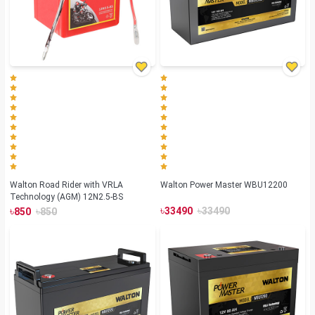
Walton Road Rider with VRLA
Walton Power Master WBU12200
Technology (AGM) 12N2.5-BS
৳
৳
৳
৳
33490
33490
850
850