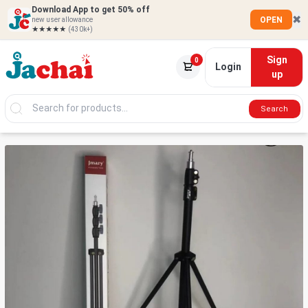
Download App to get 50% off
✖
OPEN
new user allowance
★★★★★
(430k+)
Sign
0
Login
up
Search