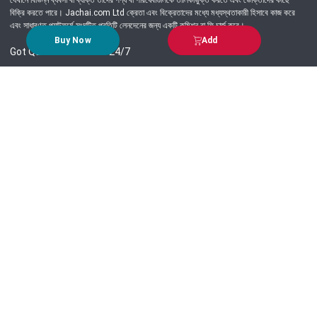
যেখানে বিভিন্ন ব্যবসা বা ব্যক্তি তাদের পণ্য বা পরিষেবাগুলিকে তালিকাভুক্ত করতে এবং ভোক্তাদের কাছে
বিক্রি করতে পারে। Jachai.com Ltd ক্রেতা এবং বিক্রেতাদের মধ্যে মধ্যস্থতাকারী হিসাবে কাজ করে
এবং সাধারণত প্ল্যাটফর্মে সংঘটিত প্রতিটি লেনদেনের জন্য একটি কমিশন বা ফি চার্জ করে।
Buy Now
Add
Got Question? Call us 24/7
09639-333444
Information
Customer Service
Order Process
About Us
Campaign Update
Returns & Refunds
News & Events
Terms & Conditions
Support & Helpline
Jachai Career Club
EMI Policy
Privacy Policy
Get in Touch
69/E, Green road, Panthapath, Dhaka-1215.
+880 9639-333444
support@jachai.com