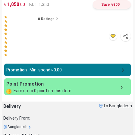
৳
1,050
৳
BDT 1,350
.00
Save
300
0
Ratings
Promotion : Min. spend ৳
0.00
Point Promotion
Earn up to
0
point on this item
Delivery
To Bangladesh
Delivery From:
Bangladesh