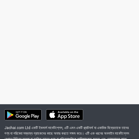
Jachai.com Ltd একটি ইকমার্স মার্কেটপ্লেস, এটি এমন একটি প্ল্যাটফর্ম যা একাধিক বিক্রেতাকে তাদের
পণ্য বা পরিষেবা সম্ভাব্য গ্রাহকদের কাছে অফার করতে সক্ষম করে। এটি এক ধরনের অনলাইন মার্কেটপ্লেস