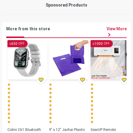
Sponsored Products
More from this store
View More
৳
৳
650
1000
OFF
OFF
Colmi C61 Bluetooth
9" x 12" Jachai Plastic
GearUP Remote