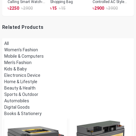
Calling Smart Watch-
Shopping Bag
Controlled AC Style
Silver Color
Room Heater 1800
৳
৳
৳
৳
৳
৳
2250
2900
15
15
2900
3900
Watts, Wall or Table
Mount
Related Products
All
Women's Fashion
Mobile & Computers
Men's Fashion
Kids & Baby
Electronics Device
Home & Lifestyle
Beauty & Health
Sports & Outdoor
Automobiles
Digital Goods
Books & Stationery