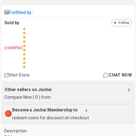
Fulfilled by :
Sold by
+
Follow
VERIFIED
Visit Store
CHAT NOW
Other sellers on Jachai
Compare New (
0
) from
Become a Jachai Membership to
redeem coins for discount on checkout
Description