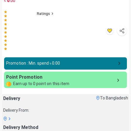
৳
0
.00
Ratings
Promotion : Min. spend ৳
0.00
Point Promotion
Earn up to
0
point on this item
Delivery
To Bangladesh
Delivery From:
Delivery Method