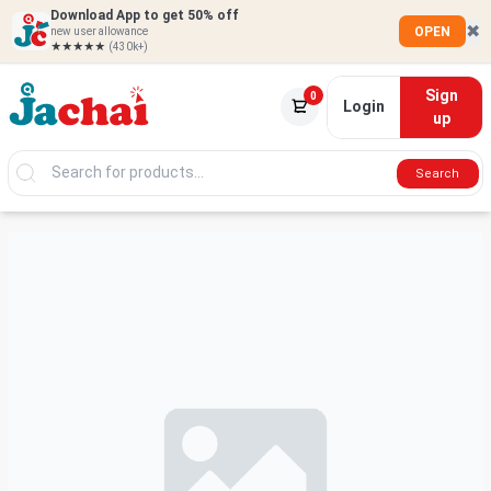
Download App to get 50% off
✖
OPEN
new user allowance
★★★★★
(430k+)
Sign
0
Login
up
Search