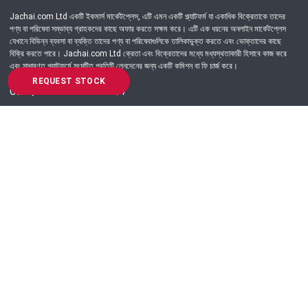
Jachai.com Ltd একটি ইকমার্স মার্কেটপ্লেস, এটি এমন একটি প্ল্যাটফর্ম যা একাধিক বিক্রেতাকে তাদের
পণ্য বা পরিষেবা সম্ভাব্য গ্রাহকদের কাছে অফার করতে সক্ষম করে। এটি এক ধরনের অনলাইন মার্কেটপ্লেস
যেখানে বিভিন্ন ব্যবসা বা ব্যক্তি তাদের পণ্য বা পরিষেবাগুলিকে তালিকাভুক্ত করতে এবং ভোক্তাদের কাছে
বিক্রি করতে পারে। Jachai.com Ltd ক্রেতা এবং বিক্রেতাদের মধ্যে মধ্যস্থতাকারী হিসাবে কাজ করে
এবং সাধারণত প্ল্যাটফর্মে সংঘটিত প্রতিটি লেনদেনের জন্য একটি কমিশন বা ফি চার্জ করে।
REQUEST STOCK
Got Question? Call us 24/7
09639-333444
Information
Customer Service
Order Process
About Us
Campaign Update
Returns & Refunds
News & Events
Terms & Conditions
Support & Helpline
Jachai Career Club
EMI Policy
Privacy Policy
Get in Touch
69/E, Green road, Panthapath, Dhaka-1215.
+880 9639-333444