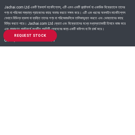
Jachai.com Ltd একটি ইকমার্স মার্কেটপ্লেস, এটি এমন একটি প্ল্যাটফর্ম যা একাধিক বিক্রেতাকে তাদের
পণ্য বা পরিষেবা সম্ভাব্য গ্রাহকদের কাছে অফার করতে সক্ষম করে। এটি এক ধরনের অনলাইন মার্কেটপ্লেস
যেখানে বিভিন্ন ব্যবসা বা ব্যক্তি তাদের পণ্য বা পরিষেবাগুলিকে তালিকাভুক্ত করতে এবং ভোক্তাদের কাছে
বিক্রি করতে পারে। Jachai.com Ltd ক্রেতা এবং বিক্রেতাদের মধ্যে মধ্যস্থতাকারী হিসাবে কাজ করে
এবং সাধারণত প্ল্যাটফর্মে সংঘটিত প্রতিটি লেনদেনের জন্য একটি কমিশন বা ফি চার্জ করে।
REQUEST STOCK
Got Question? Call us 24/7
09639-333444
Information
Customer Service
Order Process
About Us
Campaign Update
Returns & Refunds
News & Events
Terms & Conditions
Support & Helpline
Jachai Career Club
EMI Policy
Privacy Policy
Get in Touch
69/E, Green road, Panthapath, Dhaka-1215.
+880 9639-333444