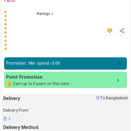
৳
0
.00
Ratings
Promotion : Min. spend ৳
0.00
Point Promotion
Earn up to
0
point on this item
Delivery
To Bangladesh
Delivery From:
Delivery Method