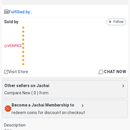
Fulfilled by :
Sold by
+
Follow
VERIFIED
Visit Store
CHAT NOW
Other sellers on Jachai
Compare New (
0
) from
Become a Jachai Membership to
redeem coins for discount on checkout
Description