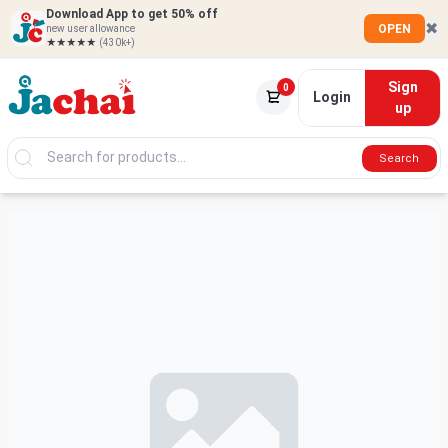
Download App to get 50% off
✖
OPEN
new user allowance
★★★★★
(430k+)
Sign
0
Login
up
Search