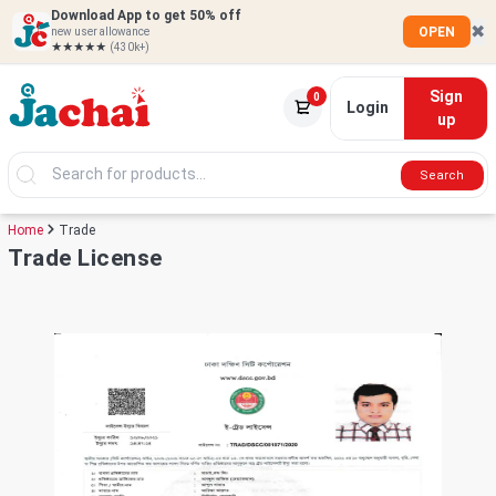
Download App to get 50% off
✖
OPEN
new user allowance
★★★★★
(430k+)
Sign
0
Login
up
Search
Home
Trade
Trade License