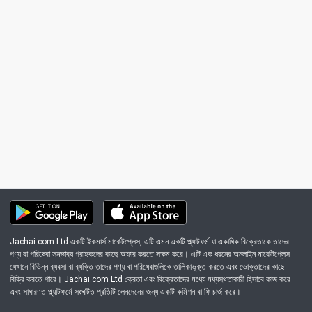
Jachai.com Ltd একটি ইকমার্স মার্কেটপ্লেস, এটি এমন একটি প্ল্যাটফর্ম যা একাধিক বিক্রেতাকে তাদের
পণ্য বা পরিষেবা সম্ভাব্য গ্রাহকদের কাছে অফার করতে সক্ষম করে। এটি এক ধরনের অনলাইন মার্কেটপ্লেস
যেখানে বিভিন্ন ব্যবসা বা ব্যক্তি তাদের পণ্য বা পরিষেবাগুলিকে তালিকাভুক্ত করতে এবং ভোক্তাদের কাছে
বিক্রি করতে পারে। Jachai.com Ltd ক্রেতা এবং বিক্রেতাদের মধ্যে মধ্যস্থতাকারী হিসাবে কাজ করে
এবং সাধারণত প্ল্যাটফর্মে সংঘটিত প্রতিটি লেনদেনের জন্য একটি কমিশন বা ফি চার্জ করে।