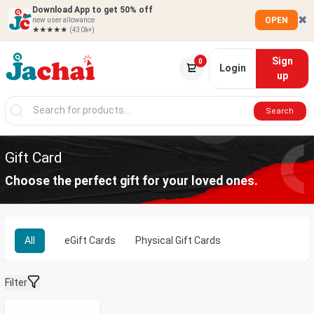
Download App to get 50% off
✖
OPEN
new user allowance
★★★★★
(430k+)
Sign
0
Login
up
Search
Gift Card
Choose the perfect gift for your loved ones.
All
eGift Cards
Physical Gift Cards
Filter