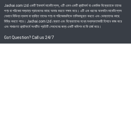
Jachai.com Ltd একটি ইকমার্স মার্কেটপ্লেস, এটি এমন একটি প্ল্যাটফর্ম যা একাধিক বিক্রেতাকে তাদের
পণ্য বা পরিষেবা সম্ভাব্য গ্রাহকদের কাছে অফার করতে সক্ষম করে। এটি এক ধরনের অনলাইন মার্কেটপ্লেস
যেখানে বিভিন্ন ব্যবসা বা ব্যক্তি তাদের পণ্য বা পরিষেবাগুলিকে তালিকাভুক্ত করতে এবং ভোক্তাদের কাছে
বিক্রি করতে পারে। Jachai.com Ltd ক্রেতা এবং বিক্রেতাদের মধ্যে মধ্যস্থতাকারী হিসাবে কাজ করে
এবং সাধারণত প্ল্যাটফর্মে সংঘটিত প্রতিটি লেনদেনের জন্য একটি কমিশন বা ফি চার্জ করে।
Got Question? Call us 24/7
09639-333444
Information
Customer Service
Order Process
About Us
Campaign Update
Returns & Refunds
News & Events
Terms & Conditions
Support & Helpline
Jachai Career Club
EMI Policy
Privacy Policy
Get in Touch
69/E, Green road, Panthapath, Dhaka-1215.
+880 9639-333444