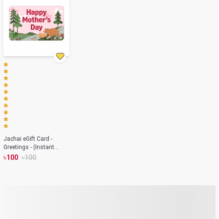
Jachai eGift Card -
Greetings - (Instant
Email or Text Delivery)
৳
৳
100
100