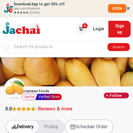
Download App to get 50% off
✖
OPEN
new user allowance
★★★★★
(430k+)
Sign
0
Login
up
Search
Grameen foods
+
Follow
Jachai
Verified Store
5.0
Reviews & more
Delivery
Pickup
Schedule Order