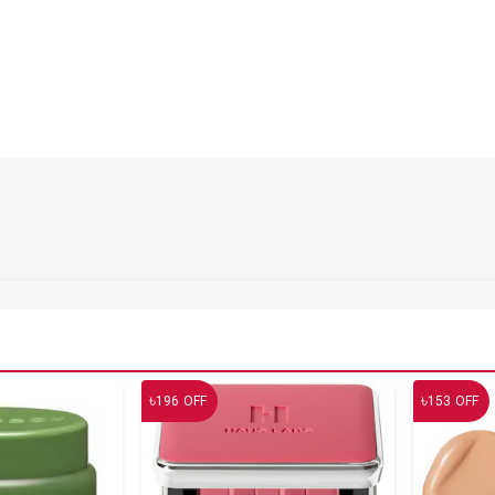
৳
৳
196
OFF
153
OFF