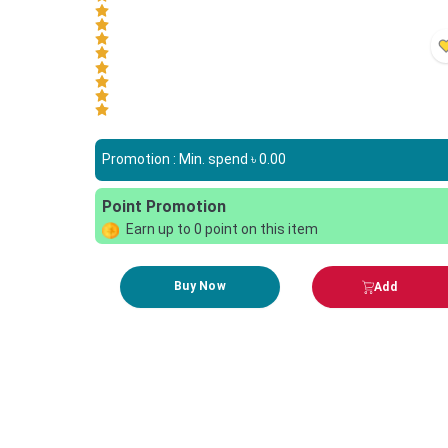
Promotion : Min. spend ৳
0.00
Point Promotion
Earn up to
0
point on this item
Buy Now
Add