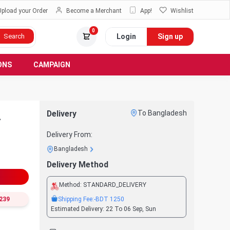
Upload your Order
Become a Merchant
App!
Wishlist
0
Login
Sign up
Search
ONS
CAMPAIGN
Delivery
To Bangladesh
-
Delivery From:
Bangladesh
Delivery Method
Method:
STANDARD_DELIVERY
Shipping Fee:
-BDT
1250
239
Estimated Delivery:
22 To 06 Sep, Sun