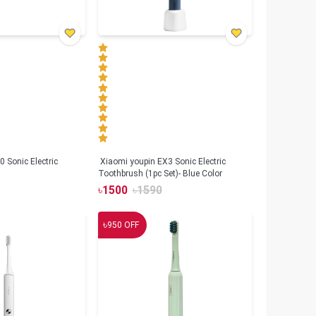
 Sonic Electric
Xiaomi youpin EX3 Sonic Electric
Toothbrush (1pc Set)- Blue Color
৳
1500
৳
1590
৳
950
OFF