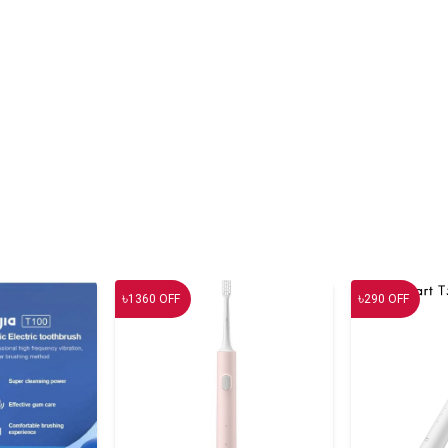
৳
৳
1360
OFF
290
OFF