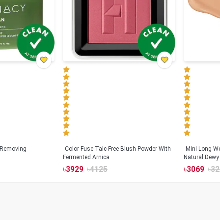
 Removing
Color Fuse Talc-Free Blush Powder With
Mini Long-We
Fermented Arnica
Natural Dewy 
Hyaluronic Ac
৳
3929
৳
4125
৳
3069
৳
32