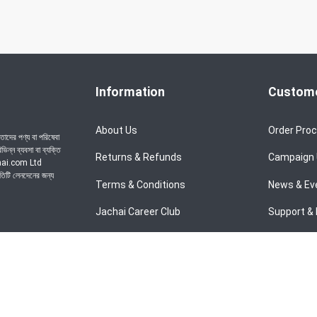
Information
Custome
About Us
Order Pro
াদের পণ্য বা পরিষেবা
ন্ন ব্যবসা বা ব্যক্তি
Returns & Refunds
Campaign
achai.com Ltd
রতিটি লেনদেনের জন্য
Terms & Conditions
News & Ev
Jachai Career Club
Support & 
Privacy Policy
EMI Policy