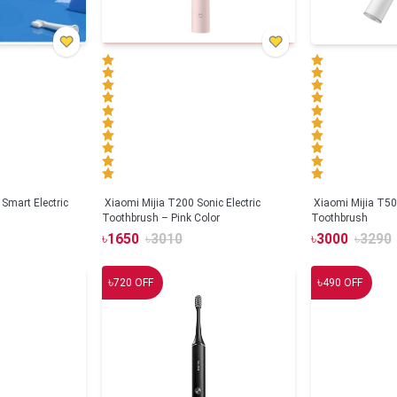
Smart Electric
Xiaomi Mijia T200 Sonic Electric
Xiaomi Mijia T500
Toothbrush – Pink Color
Toothbrush
৳
1650
৳
3010
৳
3000
৳
3290
৳
৳
720
OFF
490
OFF