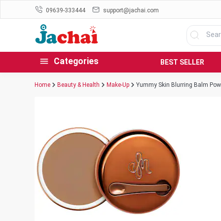
09639-333444
support@jachai.com
Categories
BEST SELLER
Home
Beauty & Health
Make-Up
Yummy Skin Blurring Balm Powd