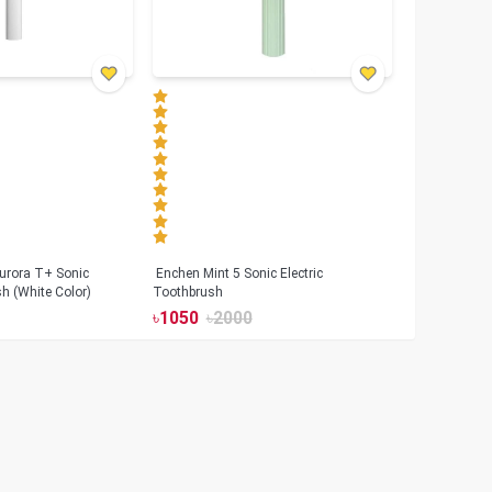
urora T+ Sonic
Enchen Mint 5 Sonic Electric
sh (White Color)
Toothbrush
৳
1050
৳
2000