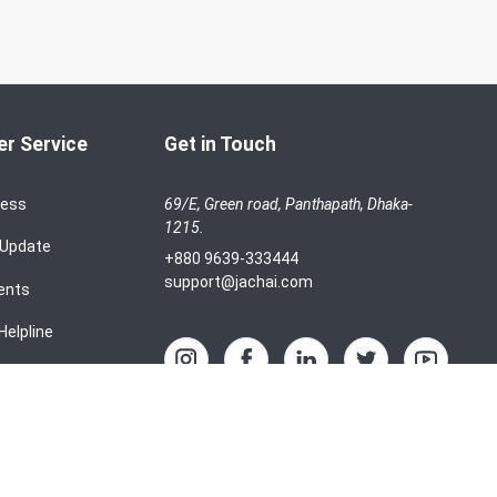
r Service
Get in Touch
cess
69/E, Green road, Panthapath, Dhaka-
1215.
 Update
+880 9639-333444
support@jachai.com
ents
Helpline