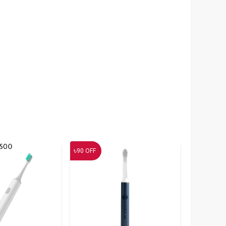
৳
90
OFF