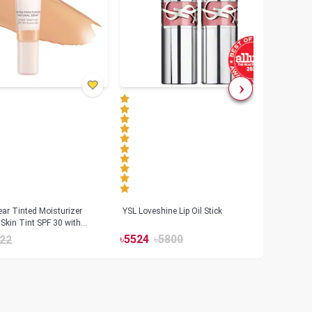
ar Tinted Moisturizer
YSL Loveshine Lip Oil Stick
Sunn
Skin Tint SPF 30 with
SPF 
id
৳
5524
৳
5800
22
৳
39