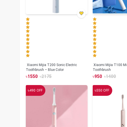
Xiaomi Mijia T200 Sonic Electric
Xiaomi Mijia T100 Mi 
Toothbrush – Blue Color
Toothbrush
৳
1550
৳
2175
৳
950
৳
1400
৳
৳
490
OFF
550
OFF