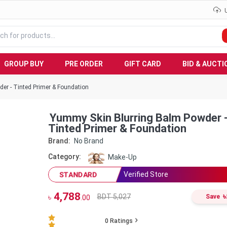
GROUP BUY
PRE ORDER
GIFT CARD
BID & AUCTI
er - Tinted Primer & Foundation
Yummy Skin Blurring Balm Powder 
Tinted Primer & Foundation
Brand:
No Brand
Category:
Make-Up
Verified Store
STANDARD
4,788
৳
BDT 5,027
৳
Save
.00
0
Ratings