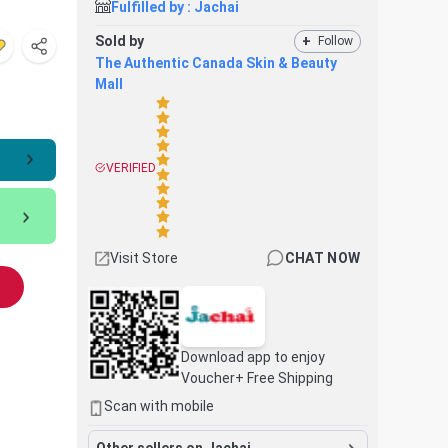
Fulfilled by :
Jachai
Sold by
+
Follow
The Authentic Canada Skin & Beauty
Mall
VERIFIED
Visit Store
CHAT NOW
Download app to enjoy
Voucher+ Free Shipping
Scan with mobile
Other sellers on Jachai