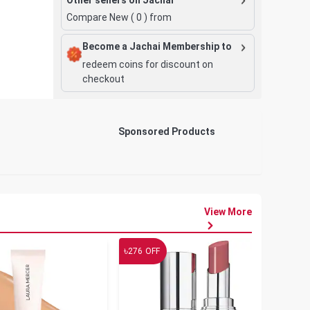
Compare New (
0
) from
Become a Jachai Membership to
redeem coins for discount on
checkout
Sponsored Products
View More
৳
৳
276
OFF
19