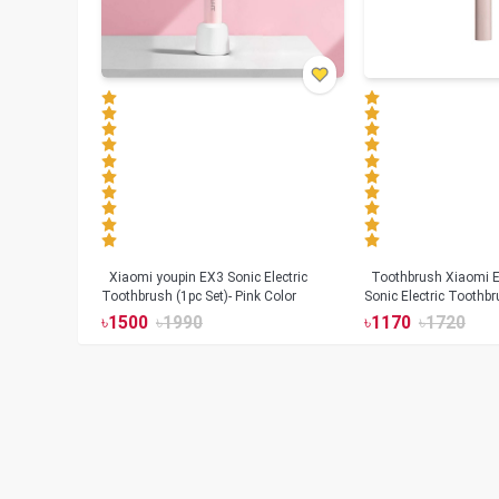
Xiaomi youpin EX3 Sonic Electric
Toothbrush Xiaomi Enchen Aurora T+
Toothbrush (1pc Set)- Pink Color
Sonic Electric Toothbr
৳
1500
৳
1990
৳
1170
৳
1720