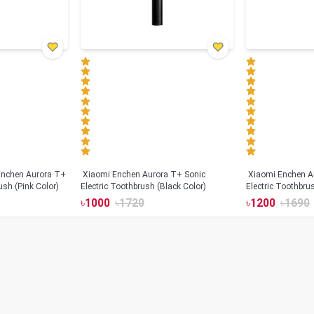
Xiaomi Enchen Aurora T+ Sonic
Xiaomi Enchen A
ush (Pink Color)
Electric Toothbrush (Black Color)
Electric Toothbru
৳
1000
৳
1720
৳
1200
৳
1690