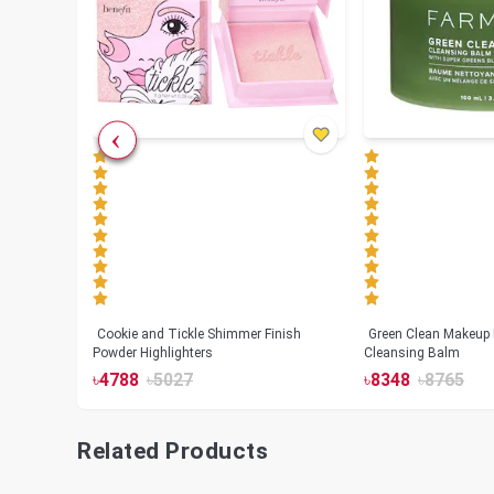
Cookie and Tickle Shimmer Finish
Green Clean Makeup
lush
Powder Highlighters
Cleansing Balm
৳
4788
৳
5027
৳
8348
৳
8765
Related Products