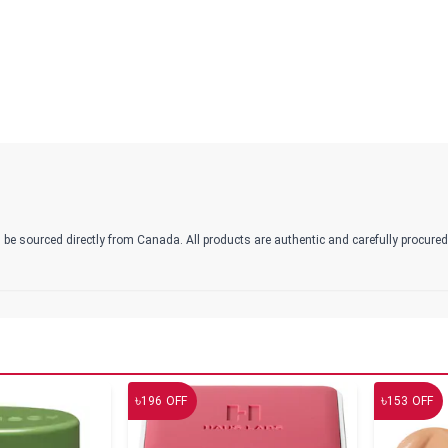
 be sourced directly from Canada. All products are authentic and carefully procure
৳
৳
196
OFF
153
OFF