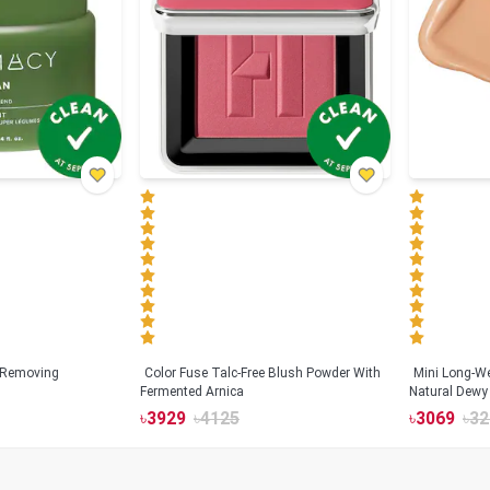
 Removing
Color Fuse Talc-Free Blush Powder With
Mini Long-We
Fermented Arnica
Natural Dewy 
Hyaluronic Ac
৳
3929
৳
4125
৳
3069
৳
32