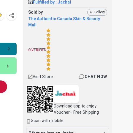
Fulfilled by :
Jachai
Sold by
+
Follow
The Authentic Canada Skin & Beauty
Mall
VERIFIED
Visit Store
CHAT NOW
Download app to enjoy
Voucher+ Free Shipping
Scan with mobile
Other sellers on Jachai