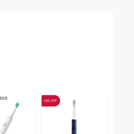
৳
90
OFF