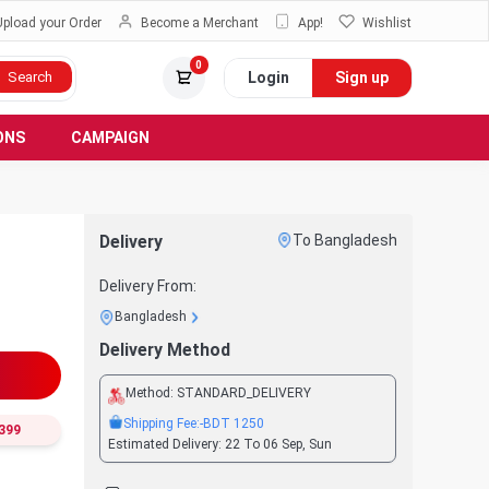
Upload your Order
Become a Merchant
App!
Wishlist
0
Login
Sign up
Search
ONS
CAMPAIGN
Delivery
To Bangladesh
Delivery From:
Bangladesh
Delivery Method
Method:
STANDARD_DELIVERY
Shipping Fee:
-BDT
1250
399
Estimated Delivery:
22 To 06 Sep, Sun