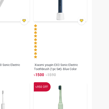
 Sonic Electric
Xiaomi youpin EX3 Sonic Electric
Toothbrush (1pc Set)- Blue Color
৳
1500
৳
1590
৳
950
OFF