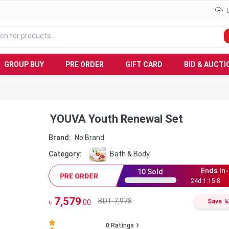
GROUP BUY
PRE ORDER
GIFT CARD
BID & AUCTI
YOUVA Youth Renewal Set
Brand:
No Brand
Category:
Bath & Body
Ends In-
10
Sold
PRE ORDER
24
d:
1
:
15
:
7
7,579
৳
BDT 7,978
৳
Save
.00
0
Ratings