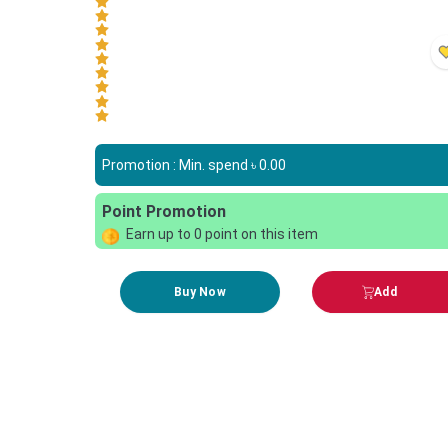
Promotion : Min. spend ৳
0.00
Point Promotion
Earn up to
0
point on this item
Buy Now
Add