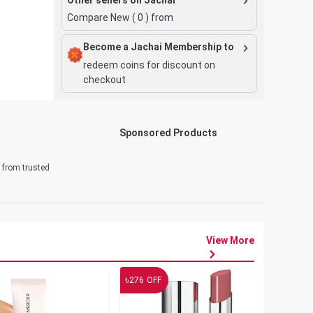
Compare New (
0
) from
Become a Jachai Membership to
redeem coins for discount on
checkout
Sponsored Products
d from trusted
View More
৳
৳
276
OFF
19