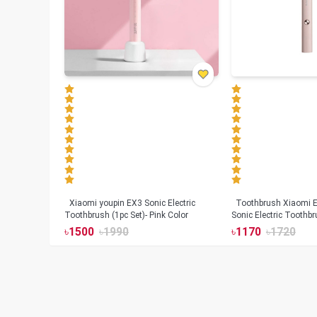
Xiaomi youpin EX3 Sonic Electric
Toothbrush Xiaomi Enchen Aurora T+
Toothbrush (1pc Set)- Pink Color
Sonic Electric Toothbr
৳
1500
৳
1990
৳
1170
৳
1720