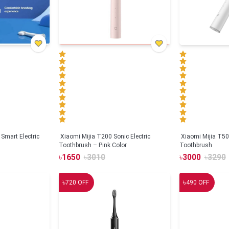
Smart Electric
Xiaomi Mijia T200 Sonic Electric
Xiaomi Mijia T500
Toothbrush – Pink Color
Toothbrush
৳
1650
৳
3010
৳
3000
৳
3290
৳
৳
720
OFF
490
OFF