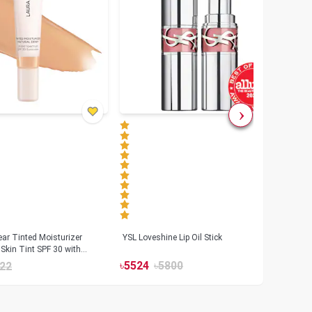
ar Tinted Moisturizer
YSL Loveshine Lip Oil Stick
Sunn
Skin Tint SPF 30 with
SPF 
id
৳
5524
৳
5800
22
৳
39