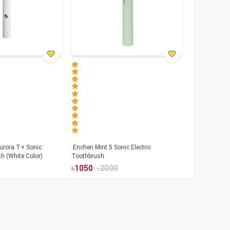
urora T+ Sonic
Enchen Mint 5 Sonic Electric
sh (White Color)
Toothbrush
৳
1050
৳
2000