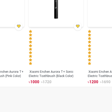
Xiaomi Enchen Aurora T+ Sonic
Xiaomi Enchen A
ush (Pink Color)
Electric Toothbrush (Black Color)
Electric Toothbru
৳
1000
৳
1720
৳
1200
৳
1690