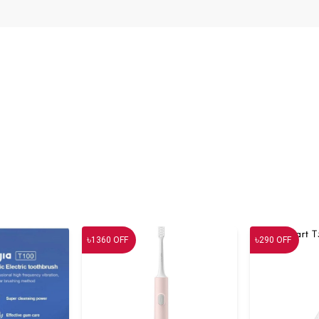
৳
৳
1360
OFF
290
OFF