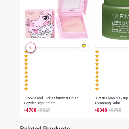
Cookie and Tickle Shimmer Finish
Green Clean Makeup
lush
Powder Highlighters
Cleansing Balm
৳
4788
৳
5027
৳
8348
৳
8765
Related Products