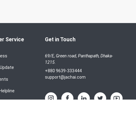
r Service
Get in Touch
cess
69/E, Green road, Panthapath, Dhaka-
1215.
 Update
+880 9639-333444
support@jachai.com
ents
Helpline