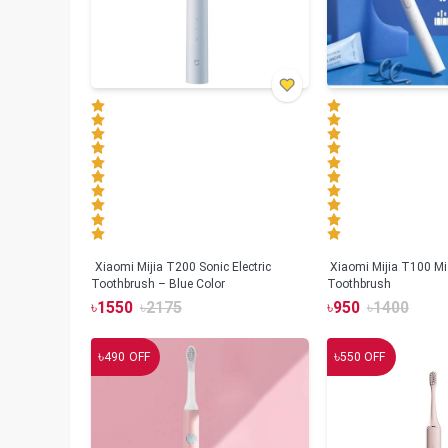
Xiaomi Mijia T200 Sonic Electric
Xiaomi Mijia T100 Mi 
Toothbrush – Blue Color
Toothbrush
৳
1550
৳
2175
৳
950
৳
1400
৳
৳
490
OFF
550
OFF