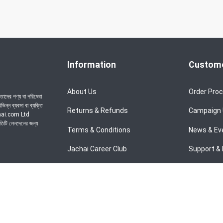
Information
Custome
About Us
Order Pro
াদের পণ্য বা পরিষেবা
ন্ন ব্যবসা বা ব্যক্তি
Returns & Refunds
Campaign
achai.com Ltd
রতিটি লেনদেনের জন্য
Terms & Conditions
News & Ev
Jachai Career Club
Support & 
Privacy Policy
EMI Policy