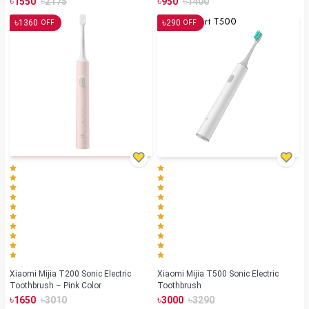
৳
৳
৳
৳
1550
2175
950
1400
৳
৳
1360
290
OFF
OFF
Xiaomi Mijia T200 Sonic Electric
Xiaomi Mijia T500 Sonic Electric
Toothbrush – Pink Color
Toothbrush
৳
৳
৳
৳
1650
3010
3000
3290