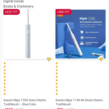
Digital Goods
Books & Stationery
৳
৳
625
450
OFF
OFF
Xiaomi Mijia T200 Sonic Electric
Xiaomi Mijia T100 Mi Smart Electric
Toothbrush – Blue Color
Toothbrush