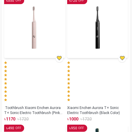
৳
৳
550
720
OFF
OFF
Toothbrush Xiaomi Enchen Aurora
Xiaomi Enchen Aurora T+ Sonic
T+ Sonic Electric Toothbrush (Pink
Electric Toothbrush (Black Color)
Color)
৳
৳
৳
৳
1170
1720
1000
1720
৳
৳
490
950
OFF
OFF