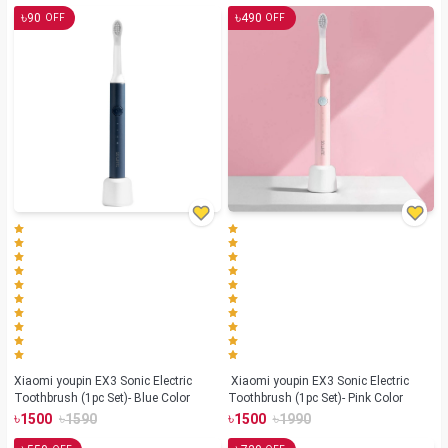
৳
৳
90
490
OFF
OFF
Xiaomi youpin EX3 Sonic Electric
Xiaomi youpin EX3 Sonic Electric
Toothbrush (1pc Set)- Blue Color
Toothbrush (1pc Set)- Pink Color
৳
৳
৳
৳
1500
1590
1500
1990