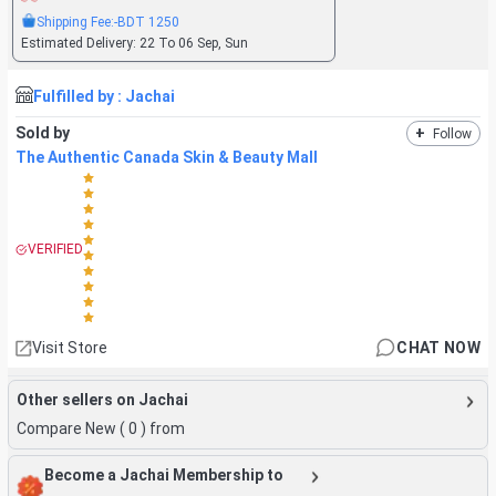
Shipping Fee:
-BDT
1250
Estimated Delivery:
22 To 06 Sep, Sun
Fulfilled by :
Jachai
Sold by
+
Follow
The Authentic Canada Skin & Beauty Mall
VERIFIED
Visit Store
CHAT NOW
Other sellers on Jachai
Compare New (
0
) from
Become a Jachai Membership to