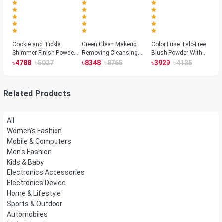
Cookie and Tickle
Green Clean Makeup
Color Fuse Talc-Free
Shimmer Finish Powder
Removing Cleansing
Blush Powder With
Highlighters
Balm
Fermented Arnica
৳
৳
৳
৳
৳
৳
4788
5027
8348
8765
3929
4125
Related Products
All
Women's Fashion
Mobile & Computers
Men's Fashion
Kids & Baby
Electronics Accessories
Electronics Device
Home & Lifestyle
Sports & Outdoor
Automobiles