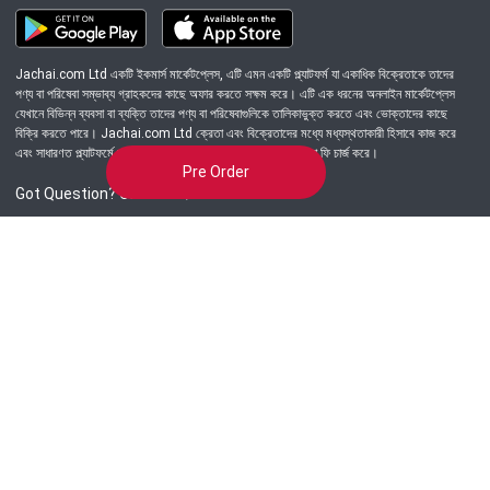
Jachai.com Ltd একটি ইকমার্স মার্কেটপ্লেস, এটি এমন একটি প্ল্যাটফর্ম যা একাধিক বিক্রেতাকে তাদের
পণ্য বা পরিষেবা সম্ভাব্য গ্রাহকদের কাছে অফার করতে সক্ষম করে। এটি এক ধরনের অনলাইন মার্কেটপ্লেস
যেখানে বিভিন্ন ব্যবসা বা ব্যক্তি তাদের পণ্য বা পরিষেবাগুলিকে তালিকাভুক্ত করতে এবং ভোক্তাদের কাছে
বিক্রি করতে পারে। Jachai.com Ltd ক্রেতা এবং বিক্রেতাদের মধ্যে মধ্যস্থতাকারী হিসাবে কাজ করে
এবং সাধারণত প্ল্যাটফর্মে সংঘটিত প্রতিটি লেনদেনের জন্য একটি কমিশন বা ফি চার্জ করে।
Pre Order
Got Question? Call us 24/7
09639-333444
Information
Customer Service
Order Process
About Us
Campaign Update
Returns & Refunds
News & Events
Terms & Conditions
Support & Helpline
Jachai Career Club
EMI Policy
Privacy Policy
Get in Touch