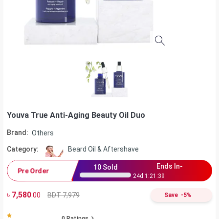
Youva True Anti-Aging Beauty Oil Duo
Brand:
Others
Category:
Beard Oil & Aftershave
Ends In-
10
Sold
Pre Order
24
d:
1
:
21
:
39
৳
7,580
BDT 7,979
.00
Save
-
5
%
0
Ratings