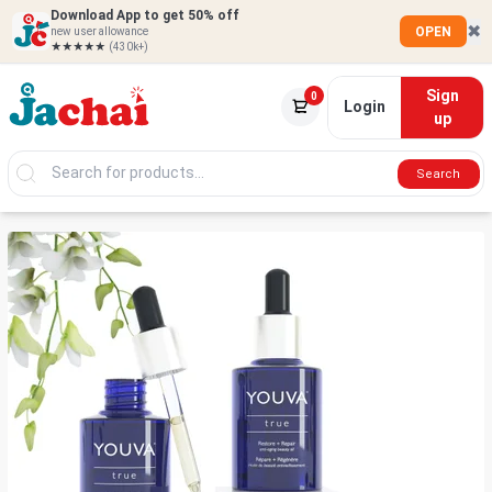
Download App to get 50% off
✖
OPEN
new user allowance
★★★★★
(430k+)
Sign
0
Login
up
Search