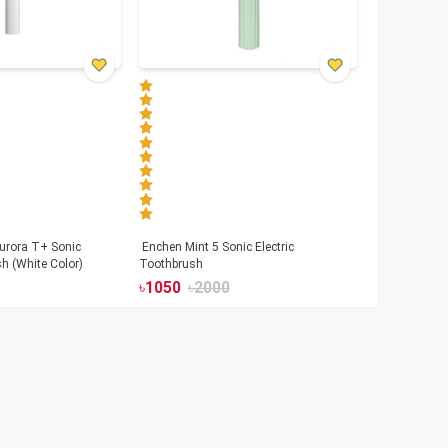
urora T+ Sonic
Enchen Mint 5 Sonic Electric
sh (White Color)
Toothbrush
৳
1050
৳
2000