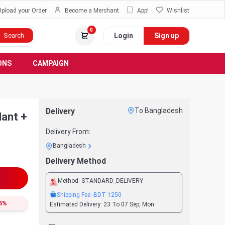
Upload your Order
Become a Merchant
App!
Wishlist
0
Login
Sign up
Search
ONS
CAMPAIGN
Delivery
To Bangladesh
dant +
Delivery From:
Bangladesh
Delivery Method
Method:
STANDARD_DELIVERY
Shipping Fee:
-BDT
1250
5
%
Estimated Delivery:
23 To 07 Sep, Mon