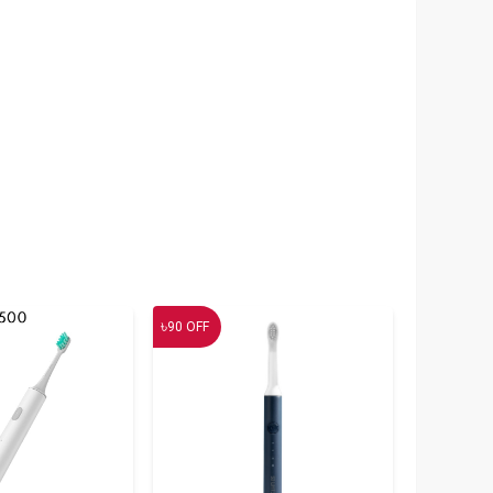
৳
90
OFF