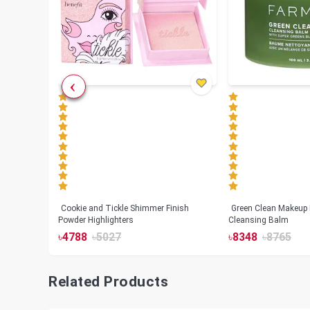
Cookie and Tickle Shimmer Finish
Green Clean Makeup
lush
Powder Highlighters
Cleansing Balm
৳
4788
৳
5027
৳
8348
৳
8765
Related Products