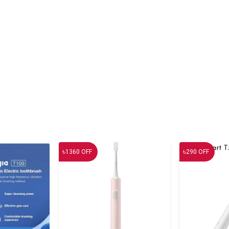
৳
৳
1360
OFF
290
OFF