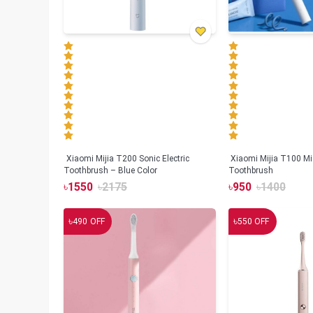
Xiaomi Mijia T200 Sonic Electric
Xiaomi Mijia T100 Mi 
Toothbrush – Blue Color
Toothbrush
৳
1550
৳
2175
৳
950
৳
1400
৳
৳
490
OFF
550
OFF