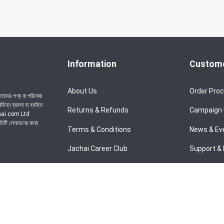
Information
Custome
About Us
Order Pro
াদের পণ্য বা পরিষেবা
ন্ন ব্যবসা বা ব্যক্তি
Returns & Refunds
Campaign
achai.com Ltd
রতিটি লেনদেনের জন্য
Terms & Conditions
News & Ev
Jachai Career Club
Support & 
Privacy Policy
EMI Policy