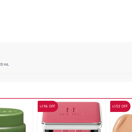
 20 mL
৳
৳
196
OFF
153
OFF