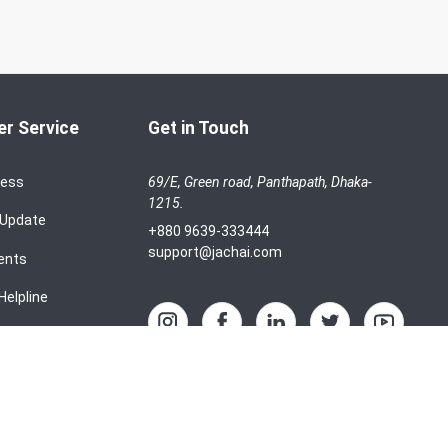
r Service
Get in Touch
cess
69/E, Green road, Panthapath, Dhaka-
1215.
 Update
+880 9639-333444
support@jachai.com
ents
Helpline