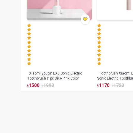
Xiaomi youpin EX3 Sonic Electric
Toothbrush Xiaomi Enchen Aurora T+
Toothbrush (1pc Set)- Pink Color
Sonic Electric Toothbr
৳
1500
৳
1990
৳
1170
৳
1720