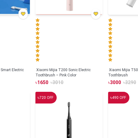
Smart Electric
Xiaomi Mijia T200 Sonic Electric
Xiaomi Mijia T500
Toothbrush – Pink Color
Toothbrush
৳
1650
৳
3010
৳
3000
৳
3290
৳
৳
720
OFF
490
OFF