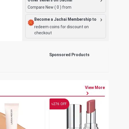
Compare New (
0
) from
Become a Jachai Membership to
redeem coins for discount on
checkout
Sponsored Products
View More
৳
৳
276
OFF
19