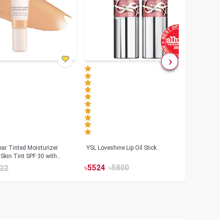
ar Tinted Moisturizer
YSL Loveshine Lip Oil Stick
Sunn
Skin Tint SPF 30 with
SPF 
id
৳
5524
৳
5800
22
৳
39