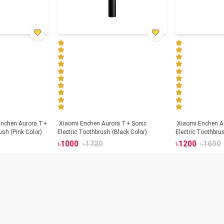
Xiaomi Enchen Aurora T+ Sonic
Xiaomi Enchen A
ush (Pink Color)
Electric Toothbrush (Black Color)
Electric Toothbru
৳
1000
৳
1720
৳
1200
৳
1690