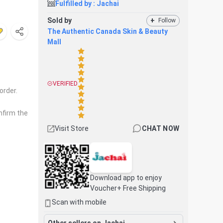
Fulfilled by :
Jachai
Sold by
+
Follow
The Authentic Canada Skin & Beauty
Mall
VERIFIED
order.
nfirm the
Visit Store
CHAT NOW
Download app to enjoy
Voucher+ Free Shipping
Scan with mobile
Other sellers on Jachai