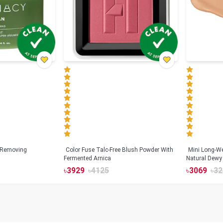
 Removing
Color Fuse Talc-Free Blush Powder With
Mini Long-We
Fermented Arnica
Natural Dewy 
Hyaluronic Ac
৳
3929
৳
4125
৳
3069
৳
32