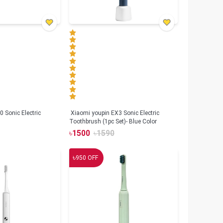
 Sonic Electric
Xiaomi youpin EX3 Sonic Electric
Toothbrush (1pc Set)- Blue Color
৳
1500
৳
1590
৳
950
OFF