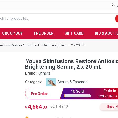
GROUP BUY
PRE ORDER
GIFT CARD
BID & AUCTI
usions Restore Antioxidant + Brightening Serum, 2 x 20 mL
Youva Skinfusions Restore Antioxi
Brightening Serum, 2 x 20 mL
Brand:
Others
Category:
Serum & Essence
Ends In-
10
Sold
Pre Order
22
d:
22
:
32
:
53
4,664
BDT 4,910
৳
Save
-
.00