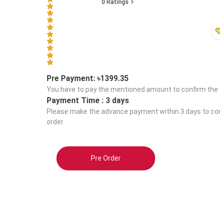
0
Ratings
Pre Payment: ৳
1399.35
You have to pay the mentioned amount to confirm the 
Payment Time :
3 days
Please make the advance payment within
3 days
to co
order.
Pre Order