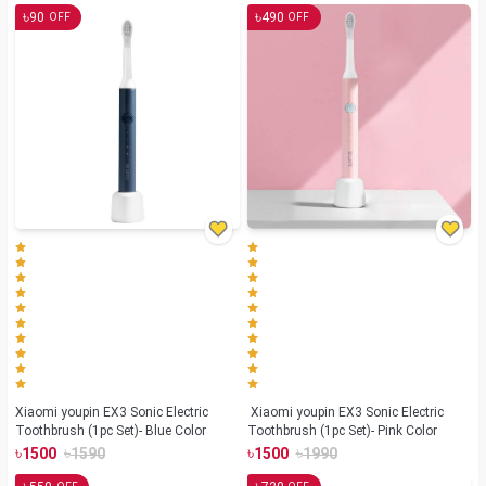
৳
৳
90
490
OFF
OFF
Xiaomi youpin EX3 Sonic Electric
Xiaomi youpin EX3 Sonic Electric
Toothbrush (1pc Set)- Blue Color
Toothbrush (1pc Set)- Pink Color
৳
৳
৳
৳
1500
1590
1500
1990