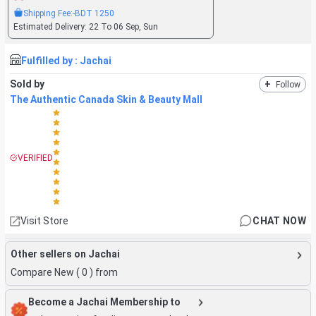
Shipping Fee:
-BDT
1250
Estimated Delivery:
22 To 06 Sep, Sun
Fulfilled by :
Jachai
Sold by
+
Follow
The Authentic Canada Skin & Beauty Mall
VERIFIED
Visit Store
CHAT NOW
Other sellers on Jachai
Compare New (
0
) from
Become a Jachai Membership to