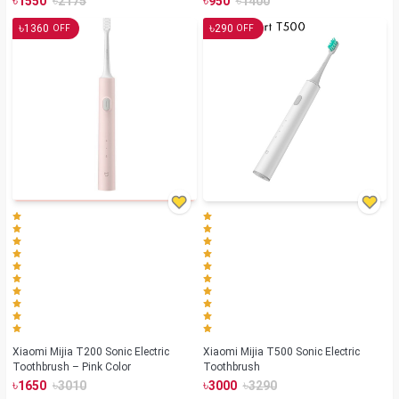
৳
৳
৳
৳
1550
2175
950
1400
৳
৳
1360
290
OFF
OFF
Xiaomi Mijia T200 Sonic Electric
Xiaomi Mijia T500 Sonic Electric
Toothbrush – Pink Color
Toothbrush
৳
৳
৳
৳
1650
3010
3000
3290