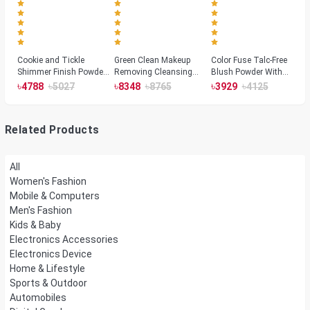
Cookie and Tickle
Green Clean Makeup
Color Fuse Talc-Free
Shimmer Finish Powder
Removing Cleansing
Blush Powder With
Highlighters
Balm
Fermented Arnica
৳
৳
৳
৳
৳
৳
4788
5027
8348
8765
3929
4125
Related Products
All
Women's Fashion
Mobile & Computers
Men's Fashion
Kids & Baby
Electronics Accessories
Electronics Device
Home & Lifestyle
Sports & Outdoor
Automobiles