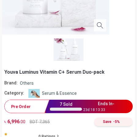
Youva Luminus Vitamin C+ Serum Duo-pack
Brand:
Others
Category:
Serum & Essence
Ends In-
7
Sold
Pre Order
23
d:
18
:
13
:
32
৳
6,996
BDT 7,365
.00
Save
-
5
%
0
Ratings