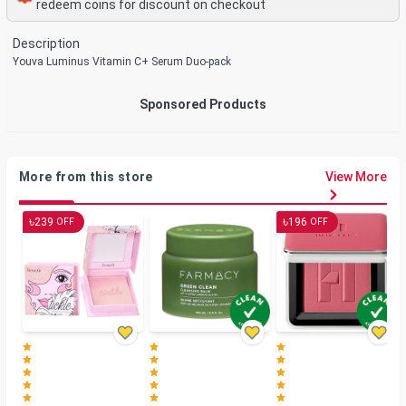
redeem coins for discount on checkout
Description
Youva Luminus Vitamin C+ Serum Duo-pack
Sponsored Products
More from this store
View More
৳
৳
239
196
OFF
OFF