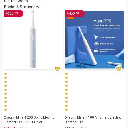
Digital Goods
Books & Stationery
৳
৳
625
450
OFF
OFF
Xiaomi Mijia T200 Sonic Electric
Xiaomi Mijia T100 Mi Smart Electric
Toothbrush – Blue Color
Toothbrush