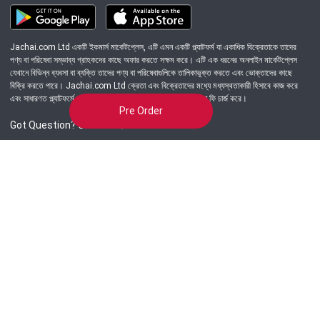
Jachai.com Ltd একটি ইকমার্স মার্কেটপ্লেস, এটি এমন একটি প্ল্যাটফর্ম যা একাধিক বিক্রেতাকে তাদের
পণ্য বা পরিষেবা সম্ভাব্য গ্রাহকদের কাছে অফার করতে সক্ষম করে। এটি এক ধরনের অনলাইন মার্কেটপ্লেস
যেখানে বিভিন্ন ব্যবসা বা ব্যক্তি তাদের পণ্য বা পরিষেবাগুলিকে তালিকাভুক্ত করতে এবং ভোক্তাদের কাছে
বিক্রি করতে পারে। Jachai.com Ltd ক্রেতা এবং বিক্রেতাদের মধ্যে মধ্যস্থতাকারী হিসাবে কাজ করে
এবং সাধারণত প্ল্যাটফর্মে সংঘটিত প্রতিটি লেনদেনের জন্য একটি কমিশন বা ফি চার্জ করে।
Pre Order
Got Question? Call us 24/7
09639-333444
Information
Customer Service
Order Process
About Us
Campaign Update
Returns & Refunds
News & Events
Terms & Conditions
Support & Helpline
Jachai Career Club
EMI Policy
Privacy Policy
Get in Touch