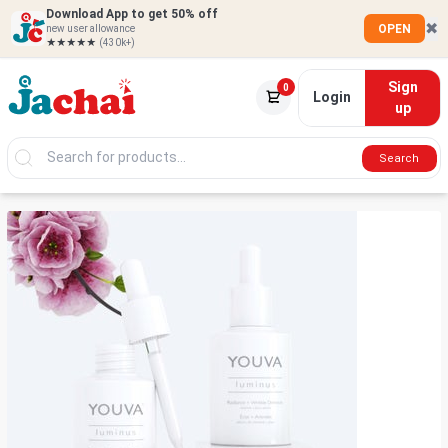
Download App to get 50% off
✖
OPEN
new user allowance
★★★★★
(430k+)
Sign
0
Login
up
Search