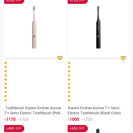
৳
৳
550
720
OFF
OFF
Toothbrush Xiaomi Enchen Aurora
Xiaomi Enchen Aurora T+ Sonic
T+ Sonic Electric Toothbrush (Pink
Electric Toothbrush (Black Color)
Color)
৳
৳
৳
৳
1170
1720
1000
1720
৳
৳
490
950
OFF
OFF