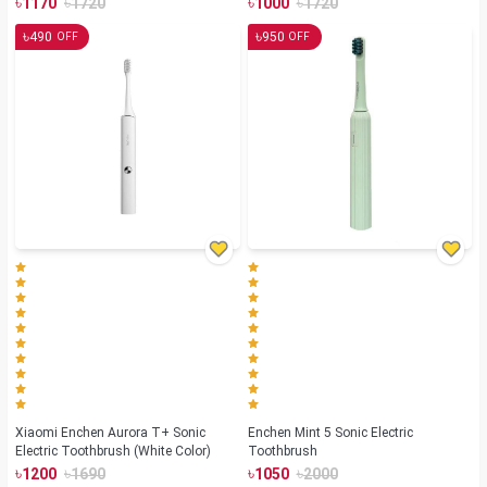
৳
৳
৳
৳
1170
1720
1000
1720
৳
৳
490
950
OFF
OFF
Xiaomi Enchen Aurora T+ Sonic
Enchen Mint 5 Sonic Electric
Electric Toothbrush (White Color)
Toothbrush
৳
৳
৳
৳
1200
1690
1050
2000