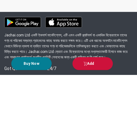
Jachai.com Ltd একটি ইকমার্স মার্কেটপ্লেস, এটি এমন একটি প্ল্যাটফর্ম যা একাধিক বিক্রেতাকে তাদের
পণ্য বা পরিষেবা সম্ভাব্য গ্রাহকদের কাছে অফার করতে সক্ষম করে। এটি এক ধরনের অনলাইন মার্কেটপ্লেস
যেখানে বিভিন্ন ব্যবসা বা ব্যক্তি তাদের পণ্য বা পরিষেবাগুলিকে তালিকাভুক্ত করতে এবং ভোক্তাদের কাছে
বিক্রি করতে পারে। Jachai.com Ltd ক্রেতা এবং বিক্রেতাদের মধ্যে মধ্যস্থতাকারী হিসাবে কাজ করে
এবং সাধারণত প্ল্যাটফর্মে সংঘটিত প্রতিটি লেনদেনের জন্য একটি কমিশন বা ফি চার্জ করে।
Buy Now
Add
Got Question? Call us 24/7
09639-333444
Information
Customer Service
Order Process
About Us
Campaign Update
Returns & Refunds
News & Events
Terms & Conditions
Support & Helpline
Jachai Career Club
EMI Policy
Privacy Policy