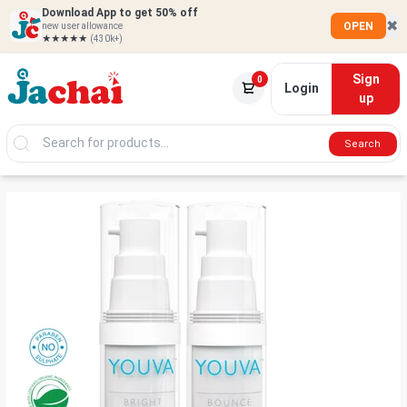
Download App to get 50% off
✖
OPEN
new user allowance
★★★★★
(430k+)
Sign
0
Login
up
Search