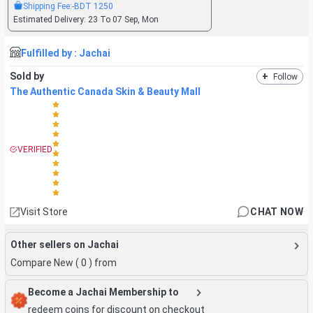
Shipping Fee:
-BDT
1250
Estimated Delivery:
23 To 07 Sep, Mon
Fulfilled by :
Jachai
Sold by
+
Follow
The Authentic Canada Skin & Beauty Mall
VERIFIED
Visit Store
CHAT NOW
Other sellers on Jachai
Compare New (
0
) from
Become a Jachai Membership to
redeem coins for discount on checkout