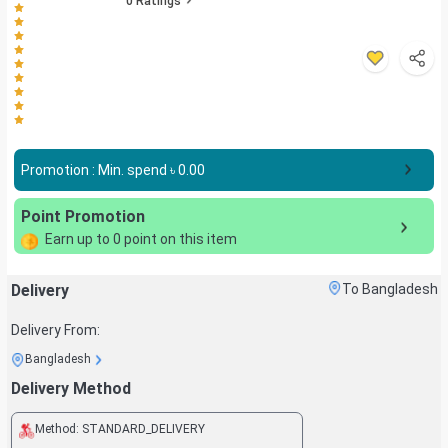
0
Ratings
Promotion : Min. spend ৳
0.00
Point Promotion
Earn up to
0
point on this item
Delivery
To Bangladesh
Delivery From:
Bangladesh
Delivery Method
Method:
STANDARD_DELIVERY