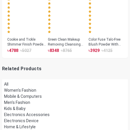
Cookie and Tickle
Green Clean Makeup
Color Fuse Talc-Free
Shimmer Finish Powder
Removing Cleansing
Blush Powder With
Highlighters
Balm
Fermented Arnica
৳
৳
৳
৳
৳
৳
4788
5027
8348
8765
3929
4125
Related Products
All
Women's Fashion
Mobile & Computers
Men's Fashion
Kids & Baby
Electronics Accessories
Electronics Device
Home & Lifestyle