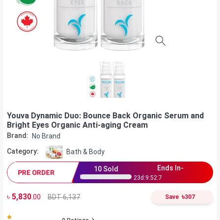
Youva Dynamic Duo: Bounce Back Organic Serum and
Bright Eyes Organic Anti-aging Cream
Brand:
No Brand
Category:
Bath & Body
Ends In-
10
Sold
PRE ORDER
23
d:
9
:
52
:
6
৳
5,830
৳
BDT 6,137
.00
Save
307