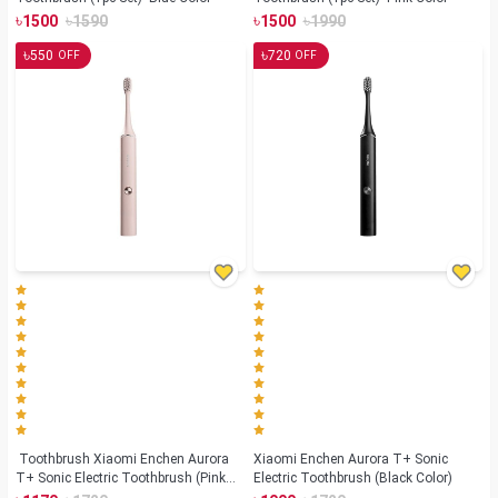
৳
৳
৳
৳
1500
1590
1500
1990
৳
৳
550
720
OFF
OFF
Toothbrush Xiaomi Enchen Aurora
Xiaomi Enchen Aurora T+ Sonic
T+ Sonic Electric Toothbrush (Pink
Electric Toothbrush (Black Color)
Color)