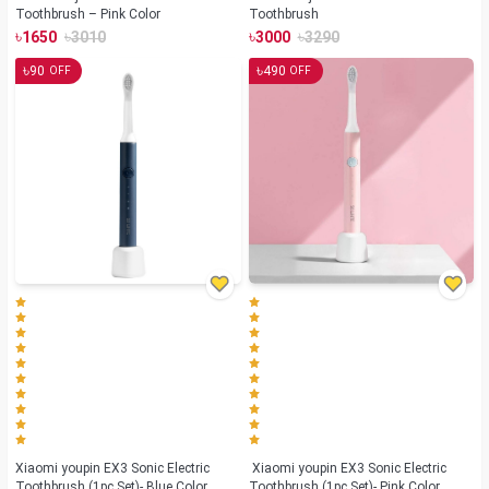
Toothbrush – Pink Color
Toothbrush
৳
৳
৳
৳
1650
3010
3000
3290
৳
৳
90
490
OFF
OFF
Xiaomi youpin EX3 Sonic Electric
Xiaomi youpin EX3 Sonic Electric
Toothbrush (1pc Set)- Blue Color
Toothbrush (1pc Set)- Pink Color