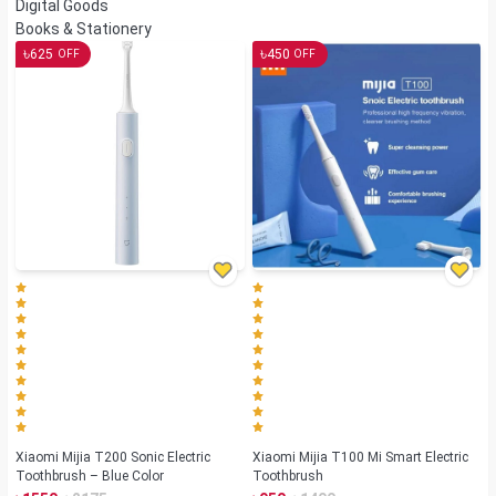
Digital Goods
Books & Stationery
৳
৳
625
450
OFF
OFF
Xiaomi Mijia T200 Sonic Electric
Xiaomi Mijia T100 Mi Smart Electric
Toothbrush – Blue Color
Toothbrush