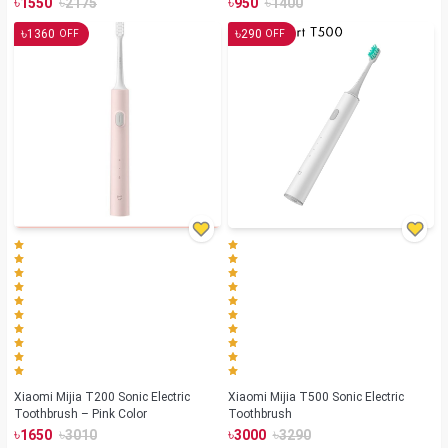
৳
৳
৳
৳
1550
2175
950
1400
৳
৳
1360
290
OFF
OFF
Xiaomi Mijia T200 Sonic Electric
Xiaomi Mijia T500 Sonic Electric
Toothbrush – Pink Color
Toothbrush
৳
৳
৳
৳
1650
3010
3000
3290