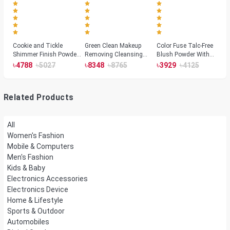
Cookie and Tickle
Green Clean Makeup
Color Fuse Talc-Free
Shimmer Finish Powder
Removing Cleansing
Blush Powder With
Highlighters
Balm
Fermented Arnica
৳
৳
৳
৳
৳
৳
4788
5027
8348
8765
3929
4125
Related Products
All
Women's Fashion
Mobile & Computers
Men's Fashion
Kids & Baby
Electronics Accessories
Electronics Device
Home & Lifestyle
Sports & Outdoor
Automobiles