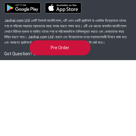
Jachai.com Ltd একটি ইকমার্স মার্কেটপ্লেস, এটি এমন একটি প্ল্যাটফর্ম যা একাধিক বিক্রেতাকে তাদের
পণ্য বা পরিষেবা সম্ভাব্য গ্রাহকদের কাছে অফার করতে সক্ষম করে। এটি এক ধরনের অনলাইন মার্কেটপ্লেস
যেখানে বিভিন্ন ব্যবসা বা ব্যক্তি তাদের পণ্য বা পরিষেবাগুলিকে তালিকাভুক্ত করতে এবং ভোক্তাদের কাছে
বিক্রি করতে পারে। Jachai.com Ltd ক্রেতা এবং বিক্রেতাদের মধ্যে মধ্যস্থতাকারী হিসাবে কাজ করে
এবং সাধারণত প্ল্যাটফর্মে সংঘটিত প্রতিটি লেনদেনের জন্য একটি কমিশন বা ফি চার্জ করে।
Pre Order
Got Question? Call us 24/7
09639-333444
Information
Customer Service
Order Process
About Us
Campaign Update
Returns & Refunds
News & Events
Terms & Conditions
Support & Helpline
Jachai Career Club
EMI Policy
Privacy Policy
Get in Touch