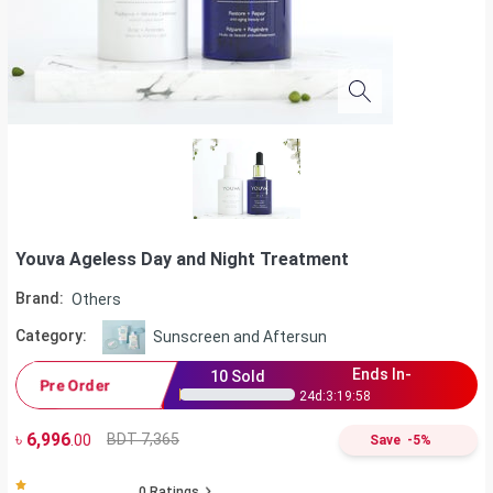
Youva Ageless Day and Night Treatment
Brand:
Others
Category:
Sunscreen and Aftersun
Ends In-
10
Sold
Pre Order
24
d:
3
:
19
:
58
৳
6,996
BDT 7,365
.00
Save
-
5
%
0
Ratings