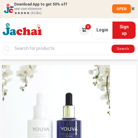
Download App to get 50% off
✖
OPEN
new user allowance
★★★★★
(430k+)
Sign
0
Login
up
Search