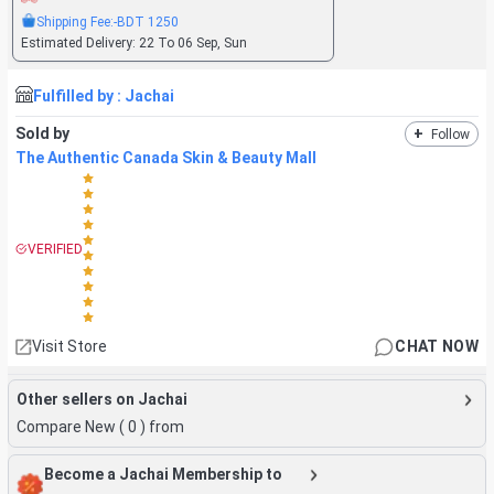
Shipping Fee:
-BDT
1250
Estimated Delivery:
22 To 06 Sep, Sun
Fulfilled by :
Jachai
Sold by
+
Follow
The Authentic Canada Skin & Beauty Mall
VERIFIED
Visit Store
CHAT NOW
Other sellers on Jachai
Compare New (
0
) from
Become a Jachai Membership to