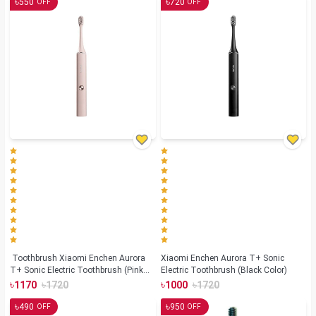
৳
৳
550
720
OFF
OFF
Toothbrush Xiaomi Enchen Aurora
Xiaomi Enchen Aurora T+ Sonic
T+ Sonic Electric Toothbrush (Pink
Electric Toothbrush (Black Color)
Color)
৳
৳
৳
৳
1170
1720
1000
1720
৳
৳
490
950
OFF
OFF