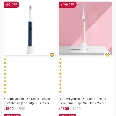
৳
৳
90
490
OFF
OFF
Xiaomi youpin EX3 Sonic Electric
Xiaomi youpin EX3 Sonic Electric
Toothbrush (1pc Set)- Blue Color
Toothbrush (1pc Set)- Pink Color
৳
৳
৳
৳
1500
1590
1500
1990