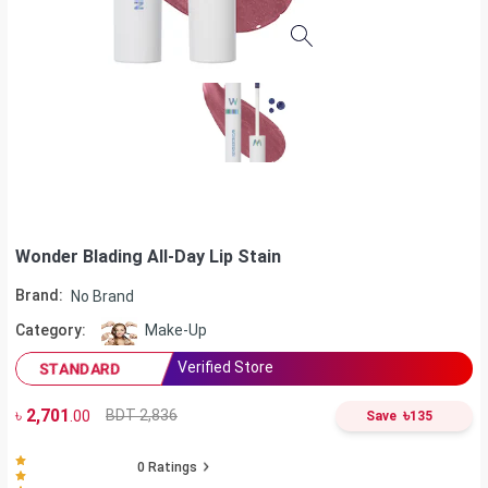
Wonder Blading All-Day Lip Stain
Brand:
No Brand
Category:
Make-Up
Verified Store
STANDARD
৳
2,701
৳
BDT 2,836
.00
Save
135
0
Ratings