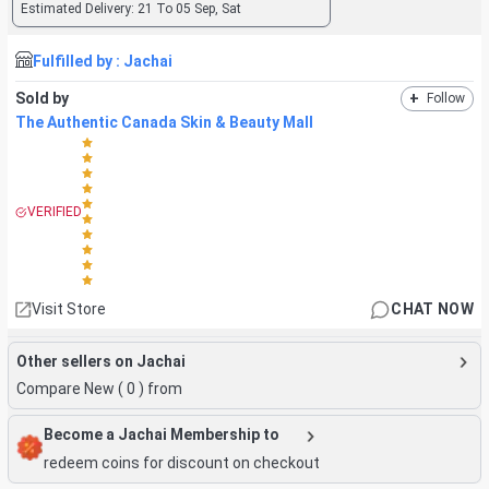
Estimated Delivery:
21 To 05 Sep, Sat
Fulfilled by :
Jachai
Sold by
+
Follow
The Authentic Canada Skin & Beauty Mall
VERIFIED
Visit Store
CHAT NOW
Other sellers on Jachai
Compare New (
0
) from
Become a Jachai Membership to
redeem coins for discount on checkout