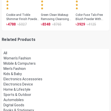
Cookie and Tickle
Green Clean Makeup
Color Fuse Talc-Free
Shimmer Finish Powder
Removing Cleansing
Blush Powder With
Highlighters
Balm
Fermented Arnica
৳
৳
৳
৳
৳
৳
4788
5027
8348
8765
3929
4125
Related Products
All
Women's Fashion
Mobile & Computers
Men's Fashion
Kids & Baby
Electronics Accessories
Electronics Device
Home & Lifestyle
Sports & Outdoor
Automobiles
Digital Goods
Books & Stationery