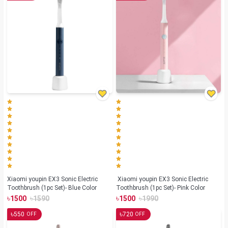
Xiaomi youpin EX3 Sonic Electric
Xiaomi youpin EX3 Sonic Electric
Toothbrush (1pc Set)- Blue Color
Toothbrush (1pc Set)- Pink Color
৳
৳
৳
৳
1500
1590
1500
1990
৳
৳
550
720
OFF
OFF