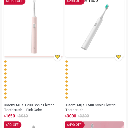
৳
৳
1360
290
OFF
OFF
Xiaomi Mijia T200 Sonic Electric
Xiaomi Mijia T500 Sonic Electric
Toothbrush – Pink Color
Toothbrush
৳
৳
৳
৳
1650
3010
3000
3290
৳
৳
90
490
OFF
OFF