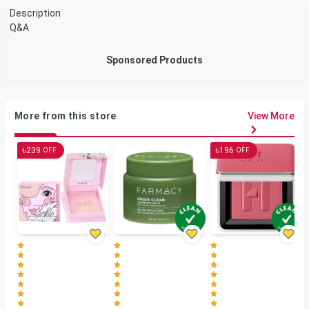
Description
Q&A
Sponsored Products
More from this store
View More
৳
৳
239
196
OFF
OFF