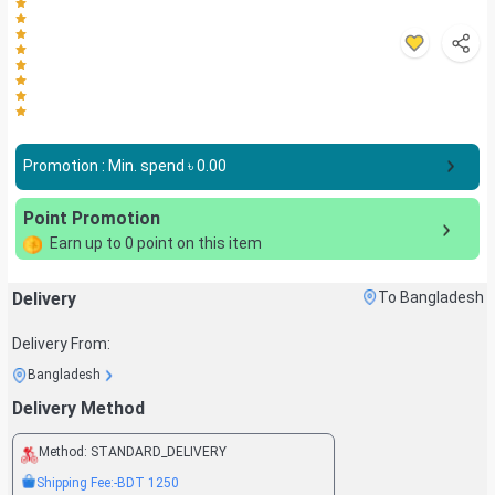
Promotion : Min. spend ৳
0.00
Point Promotion
Earn up to
0
point on this item
Delivery
To Bangladesh
Delivery From:
Bangladesh
Delivery Method
Method:
STANDARD_DELIVERY
Shipping Fee:
-BDT
1250