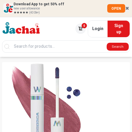
Download App to get 50% off
✖
OPEN
new user allowance
★★★★★
(430k+)
Sign
0
Login
up
Search