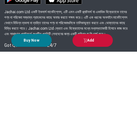
Jachai.com Ltd একটি ইকমার্স মার্কেটপ্লেস, এটি এমন একটি প্ল্যাটফর্ম যা একাধিক বিক্রেতাকে তাদের
পণ্য বা পরিষেবা সম্ভাব্য গ্রাহকদের কাছে অফার করতে সক্ষম করে। এটি এক ধরনের অনলাইন মার্কেটপ্লেস
যেখানে বিভিন্ন ব্যবসা বা ব্যক্তি তাদের পণ্য বা পরিষেবাগুলিকে তালিকাভুক্ত করতে এবং ভোক্তাদের কাছে
বিক্রি করতে পারে। Jachai.com Ltd ক্রেতা এবং বিক্রেতাদের মধ্যে মধ্যস্থতাকারী হিসাবে কাজ করে
এবং সাধারণত প্ল্যাটফর্মে সংঘটিত প্রতিটি লেনদেনের জন্য একটি কমিশন বা ফি চার্জ করে।
Buy Now
Add
Got Question? Call us 24/7
09639-333444
Information
Customer Service
Order Process
About Us
Campaign Update
Returns & Refunds
News & Events
Terms & Conditions
Support & Helpline
Jachai Career Club
EMI Policy
Privacy Policy
Get in Touch
69/E, Green road, Panthapath, Dhaka-1215.