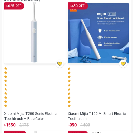
৳
৳
625
450
OFF
OFF
Xiaomi Mijia T200 Sonic Electric
Xiaomi Mijia T100 Mi Smart Electric
Toothbrush – Blue Color
Toothbrush
৳
৳
৳
৳
1550
2175
950
1400