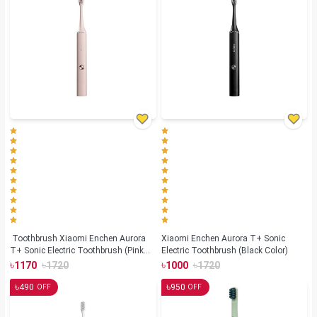
Toothbrush Xiaomi Enchen Aurora
Xiaomi Enchen Aurora T+ Sonic
T+ Sonic Electric Toothbrush (Pink
Electric Toothbrush (Black Color)
Color)
৳
৳
৳
৳
1170
1720
1000
1720
৳
৳
490
950
OFF
OFF