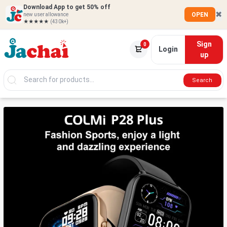
Download App to get 50% off
✖
OPEN
new user allowance
★★★★★
(430k+)
Sign
0
Login
up
Search