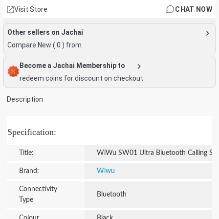
Visit Store
CHAT NOW
Other sellers on Jachai
Compare New (
0
) from
Become a Jachai Membership to
redeem coins for discount on checkout
Description
Specification:
Title:
WiWu SW01 Ultra Bluetooth Calling Sma
Brand:
Wiwu
Connectivity
Bluetooth
Type
Colour
Black