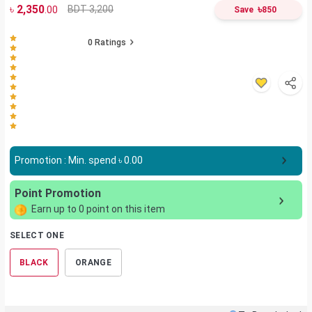
৳
2,350
৳
BDT 3,200
.00
Save
850
0
Ratings
Promotion : Min. spend ৳
0.00
Point Promotion
Earn up to
0
point on this item
SELECT ONE
BLACK
ORANGE