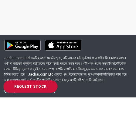
Jachai.com Ltd একটি ইকমার্স মার্কেটপ্লেস, এটি এমন একটি প্ল্যাটফর্ম যা একাধিক বিক্রেতাকে তাদের
পণ্য বা পরিষেবা সম্ভাব্য গ্রাহকদের কাছে অফার করতে সক্ষম করে। এটি এক ধরনের অনলাইন মার্কেটপ্লেস
যেখানে বিভিন্ন ব্যবসা বা ব্যক্তি তাদের পণ্য বা পরিষেবাগুলিকে তালিকাভুক্ত করতে এবং ভোক্তাদের কাছে
বিক্রি করতে পারে। Jachai.com Ltd ক্রেতা এবং বিক্রেতাদের মধ্যে মধ্যস্থতাকারী হিসাবে কাজ করে
এবং সাধারণত প্ল্যাটফর্মে সংঘটিত প্রতিটি লেনদেনের জন্য একটি কমিশন বা ফি চার্জ করে।
REQUEST STOCK
Got Question? Call us 24/7
09639-333444
Information
Customer Service
Order Process
About Us
Campaign Update
Returns & Refunds