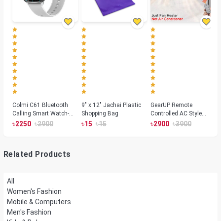
Colmi C61 Bluetooth
9" x 12" Jachai Plastic
GearUP Remote
Calling Smart Watch-
Shopping Bag
Controlled AC Style
Silver Color
Room Heater 1800
৳
৳
৳
৳
৳
৳
2250
2900
15
15
2900
3900
Watts, Wall or Table
Mount
Related Products
All
Women's Fashion
Mobile & Computers
Men's Fashion