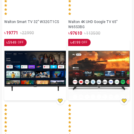
Walton Smart TV 32" W32GT1CS
Walton 4K UHD Google TV 65"
W65S3BG
৳
৳
৳
৳
19771
22990
97610
113500
৳
৳
5949
4199
OFF
OFF