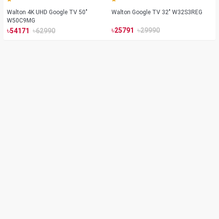
Walton 4K UHD Google TV 50"
Walton Google TV 32" W32S3REG
W50C9MG
৳
৳
৳
৳
25791
29990
54171
62990