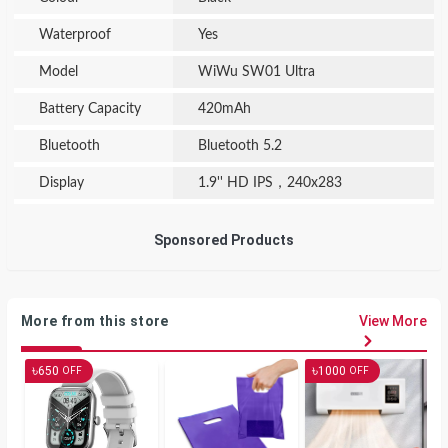
Waterproof
Yes
Model
WiWu SW01 Ultra
Battery Capacity
420mAh
Bluetooth
Bluetooth 5.2
Display
1.9'' HD IPS，240x283
Sponsored Products
More from this store
View More
৳
৳
650
1000
OFF
OFF