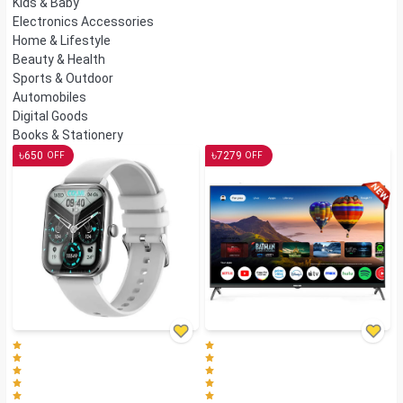
Kids & Baby
Electronics Accessories
Home & Lifestyle
Beauty & Health
Sports & Outdoor
Automobiles
Digital Goods
Books & Stationery
৳
৳
650
7279
OFF
OFF