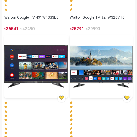
Walton Google TV 43" W43S3EG
Walton Google TV 32" W32C7HG
৳
৳
৳
৳
36541
42490
25791
29990