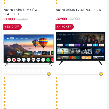
Walton Android TV 43" WD-
Walton webOS TV 43" W43D210W1
RS43E11G1
৳
৳
৳
৳
32900
32900
33900
33900
৳
৳
8819
4199
OFF
OFF