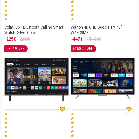
Colmi C61 Bluetooth Calling Smart
Walton 4K UHD Google TV 43"
Watch- Silver Color
W43C9MG
৳
৳
৳
৳
2250
2900
44711
51990
৳
৳
3219
15890
OFF
OFF