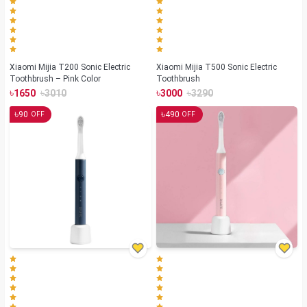
Xiaomi Mijia T200 Sonic Electric
Xiaomi Mijia T500 Sonic Electric
Toothbrush – Pink Color
Toothbrush
৳
৳
৳
৳
1650
3010
3000
3290
৳
৳
90
490
OFF
OFF