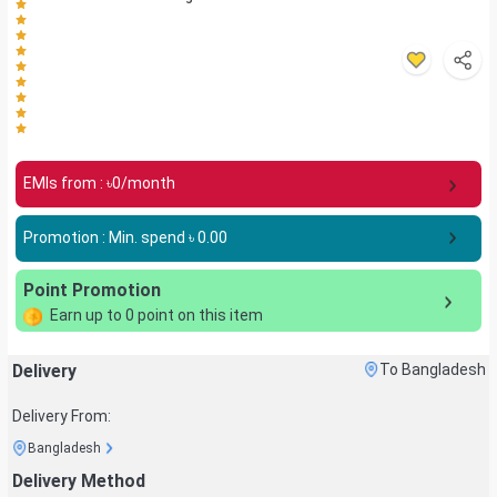
EMIs from : ৳
0
/month
Promotion : Min. spend ৳
0.00
Point Promotion
Earn up to
0
point on this item
Delivery
To Bangladesh
Delivery From:
Bangladesh
Delivery Method