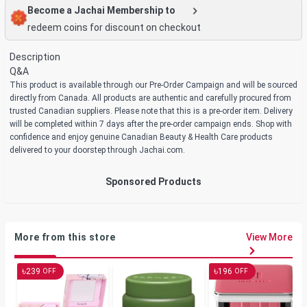
Become a Jachai Membership to
redeem coins for discount on checkout
Description
Q&A
This product is available through our Pre-Order Campaign and will be sourced
directly from Canada. All products are authentic and carefully procured from
trusted Canadian suppliers. Please note that this is a pre-order item. Delivery
will be completed within 7 days after the pre-order campaign ends. Shop with
confidence and enjoy genuine Canadian Beauty & Health Care products
delivered to your doorstep through Jachai.com.
Sponsored Products
More from this store
View More
৳
৳
239
196
OFF
OFF