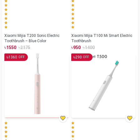
Xiaomi Mijia T200 Sonic Electric
Xiaomi Mijia T100 Mi Smart Electric
Toothbrush – Blue Color
Toothbrush
৳
৳
৳
৳
1550
2175
950
1400
৳
৳
1360
290
OFF
OFF