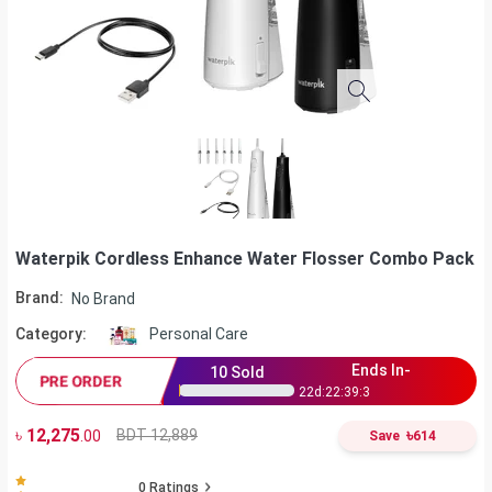
Waterpik Cordless Enhance Water Flosser Combo Pack
Brand:
No Brand
Category:
Personal Care
Ends In-
10
Sold
PRE ORDER
22
d:
22
:
39
:
2
৳
12,275
৳
BDT 12,889
.00
Save
614
0
Ratings