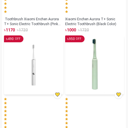
Toothbrush Xiaomi Enchen Aurora
Xiaomi Enchen Aurora T+ Sonic
T+ Sonic Electric Toothbrush (Pink
Electric Toothbrush (Black Color)
Color)
৳
৳
৳
৳
1170
1720
1000
1720
৳
৳
490
950
OFF
OFF