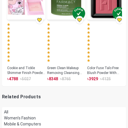
Cookie and Tickle
Green Clean Makeup
Color Fuse Talc-Free
Shimmer Finish Powder
Removing Cleansing
Blush Powder With
Highlighters
Balm
Fermented Arnica
৳
৳
৳
৳
৳
৳
4788
5027
8348
8765
3929
4125
Related Products
All
Women's Fashion
Mobile & Computers