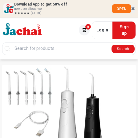
Download App to get 50% off
✖
OPEN
new user allowance
★★★★★
(430k+)
Sign
0
Login
up
Search