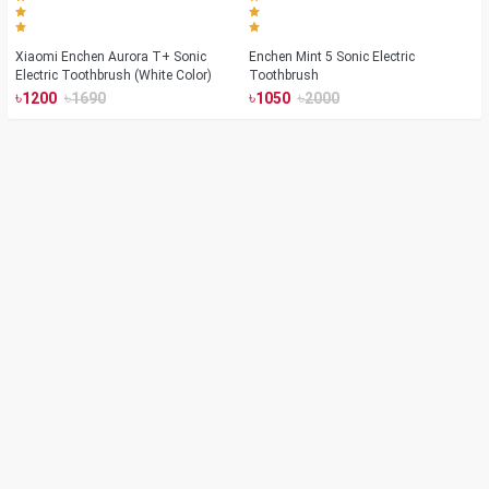
Xiaomi Enchen Aurora T+ Sonic
Enchen Mint 5 Sonic Electric
Electric Toothbrush (White Color)
Toothbrush
৳
৳
৳
৳
1200
1690
1050
2000