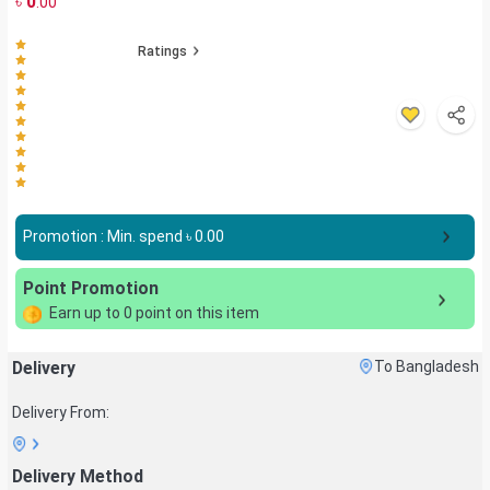
৳
0
.00
Ratings
Promotion : Min. spend ৳
0.00
Point Promotion
Earn up to
0
point on this item
Delivery
To Bangladesh
Delivery From:
Delivery Method