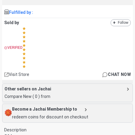
Fulfilled by :
Sold by
+
Follow
VERIFIED
Visit Store
CHAT NOW
Other sellers on Jachai
Compare New (
0
) from
Become a Jachai Membership to
redeem coins for discount on checkout
Description