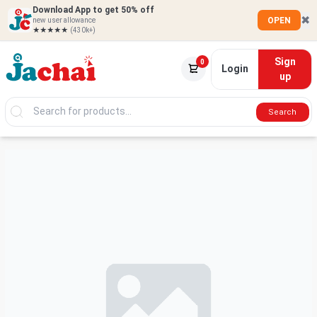
Download App to get 50% off
✖
OPEN
new user allowance
★★★★★
(430k+)
Sign
0
Login
up
Search