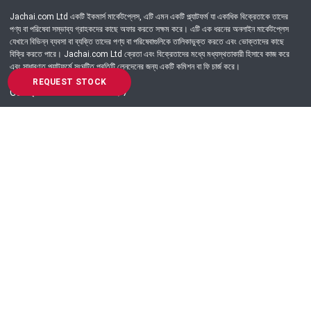
Jachai.com Ltd একটি ইকমার্স মার্কেটপ্লেস, এটি এমন একটি প্ল্যাটফর্ম যা একাধিক বিক্রেতাকে তাদের
পণ্য বা পরিষেবা সম্ভাব্য গ্রাহকদের কাছে অফার করতে সক্ষম করে। এটি এক ধরনের অনলাইন মার্কেটপ্লেস
যেখানে বিভিন্ন ব্যবসা বা ব্যক্তি তাদের পণ্য বা পরিষেবাগুলিকে তালিকাভুক্ত করতে এবং ভোক্তাদের কাছে
বিক্রি করতে পারে। Jachai.com Ltd ক্রেতা এবং বিক্রেতাদের মধ্যে মধ্যস্থতাকারী হিসাবে কাজ করে
এবং সাধারণত প্ল্যাটফর্মে সংঘটিত প্রতিটি লেনদেনের জন্য একটি কমিশন বা ফি চার্জ করে।
REQUEST STOCK
Got Question? Call us 24/7
09639-333444
Information
Customer Service
Order Process
About Us
Campaign Update
Returns & Refunds
News & Events
Terms & Conditions
Support & Helpline
Jachai Career Club
EMI Policy
Privacy Policy
Get in Touch
69/E, Green road, Panthapath, Dhaka-1215.
+880 9639-333444