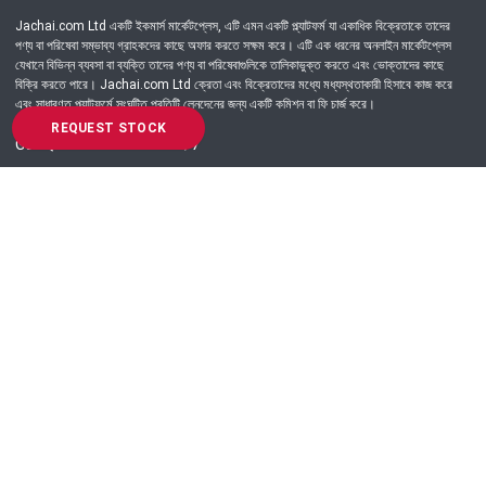
Jachai.com Ltd একটি ইকমার্স মার্কেটপ্লেস, এটি এমন একটি প্ল্যাটফর্ম যা একাধিক বিক্রেতাকে তাদের
পণ্য বা পরিষেবা সম্ভাব্য গ্রাহকদের কাছে অফার করতে সক্ষম করে। এটি এক ধরনের অনলাইন মার্কেটপ্লেস
যেখানে বিভিন্ন ব্যবসা বা ব্যক্তি তাদের পণ্য বা পরিষেবাগুলিকে তালিকাভুক্ত করতে এবং ভোক্তাদের কাছে
বিক্রি করতে পারে। Jachai.com Ltd ক্রেতা এবং বিক্রেতাদের মধ্যে মধ্যস্থতাকারী হিসাবে কাজ করে
এবং সাধারণত প্ল্যাটফর্মে সংঘটিত প্রতিটি লেনদেনের জন্য একটি কমিশন বা ফি চার্জ করে।
REQUEST STOCK
Got Question? Call us 24/7
09639-333444
Information
Customer Service
Order Process
About Us
Campaign Update
Returns & Refunds
News & Events
Terms & Conditions
Support & Helpline
Jachai Career Club
EMI Policy
Privacy Policy
Get in Touch
69/E, Green road, Panthapath, Dhaka-1215.
+880 9639-333444