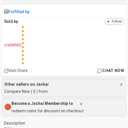
Fulfilled by :
Sold by
+
Follow
VERIFIED
Visit Store
CHAT NOW
Other sellers on Jachai
Compare New (
0
) from
Become a Jachai Membership to
redeem coins for discount on checkout
Description