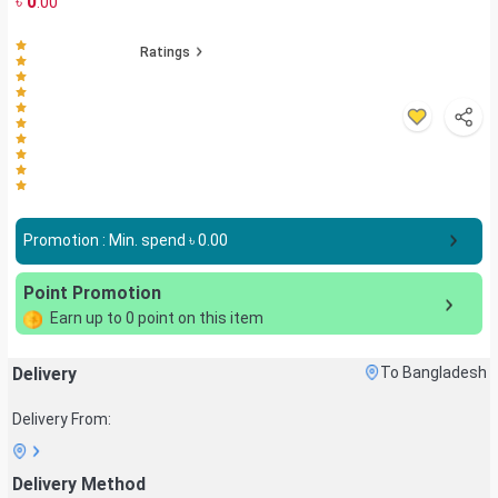
৳
0
.00
Ratings
Promotion : Min. spend ৳
0.00
Point Promotion
Earn up to
0
point on this item
Delivery
To Bangladesh
Delivery From:
Delivery Method