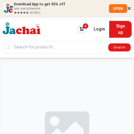
Download App to get 50% off
✖
OPEN
new user allowance
★★★★★
(430k+)
Sign
0
Login
up
Search