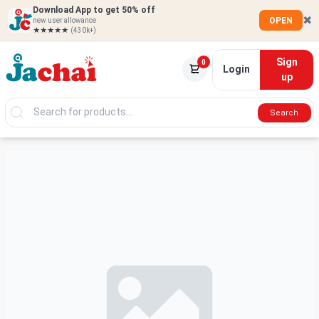
Download App to get 50% off
✖
OPEN
new user allowance
★★★★★
(430k+)
Sign
0
Login
up
Search