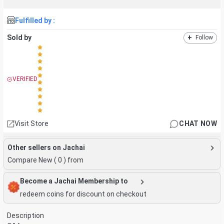
Fulfilled by :
Sold by
+
Follow
VERIFIED
Visit Store
CHAT NOW
Other sellers on Jachai
Compare New (
0
) from
Become a Jachai Membership to
redeem coins for discount on checkout
Description