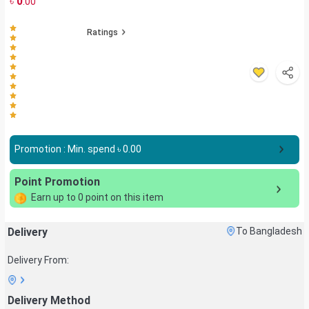
৳
0
.00
Ratings
Promotion : Min. spend ৳
0.00
Point Promotion
Earn up to
0
point on this item
Delivery
To Bangladesh
Delivery From:
Delivery Method