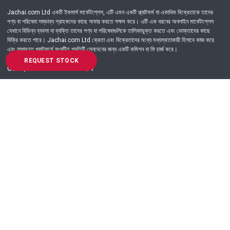
Jachai.com Ltd একটি ইকমার্স মার্কেটপ্লেস, এটি এমন একটি প্ল্যাটফর্ম যা একাধিক বিক্রেতাকে তাদের
পণ্য বা পরিষেবা সম্ভাব্য গ্রাহকদের কাছে অফার করতে সক্ষম করে। এটি এক ধরনের অনলাইন মার্কেটপ্লেস
যেখানে বিভিন্ন ব্যবসা বা ব্যক্তি তাদের পণ্য বা পরিষেবাগুলিকে তালিকাভুক্ত করতে এবং ভোক্তাদের কাছে
বিক্রি করতে পারে। Jachai.com Ltd ক্রেতা এবং বিক্রেতাদের মধ্যে মধ্যস্থতাকারী হিসাবে কাজ করে
এবং সাধারণত প্ল্যাটফর্মে সংঘটিত প্রতিটি লেনদেনের জন্য একটি কমিশন বা ফি চার্জ করে।
REQUEST STOCK
Got Question? Call us 24/7
09639-333444
Information
Customer Service
Order Process
About Us
Campaign Update
Returns & Refunds
News & Events
Terms & Conditions
Support & Helpline
Jachai Career Club
EMI Policy
Privacy Policy
Get in Touch
69/E, Green road, Panthapath, Dhaka-1215.
+880 9639-333444