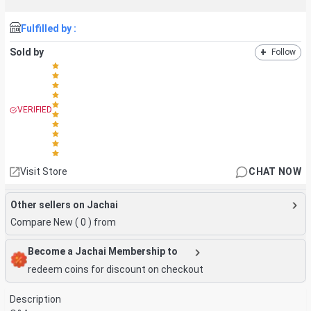
Fulfilled by :
Sold by
+
Follow
VERIFIED
Visit Store
CHAT NOW
Other sellers on Jachai
Compare New (
0
) from
Become a Jachai Membership to
redeem coins for discount on checkout
Description