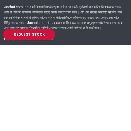
Jachai.com Ltd একটি ইকমার্স মার্কেটপ্লেস, এটি এমন একটি প্ল্যাটফর্ম যা একাধিক বিক্রেতাকে তাদের
পণ্য বা পরিষেবা সম্ভাব্য গ্রাহকদের কাছে অফার করতে সক্ষম করে। এটি এক ধরনের অনলাইন মার্কেটপ্লেস
যেখানে বিভিন্ন ব্যবসা বা ব্যক্তি তাদের পণ্য বা পরিষেবাগুলিকে তালিকাভুক্ত করতে এবং ভোক্তাদের কাছে
বিক্রি করতে পারে। Jachai.com Ltd ক্রেতা এবং বিক্রেতাদের মধ্যে মধ্যস্থতাকারী হিসাবে কাজ করে
এবং সাধারণত প্ল্যাটফর্মে সংঘটিত প্রতিটি লেনদেনের জন্য একটি কমিশন বা ফি চার্জ করে।
REQUEST STOCK
Got Question? Call us 24/7
09639-333444
Information
Customer Service
Order Process
About Us
Campaign Update
Returns & Refunds
News & Events
Terms & Conditions
Support & Helpline
Jachai Career Club
EMI Policy
Privacy Policy
Get in Touch
69/E, Green road, Panthapath, Dhaka-1215.
+880 9639-333444