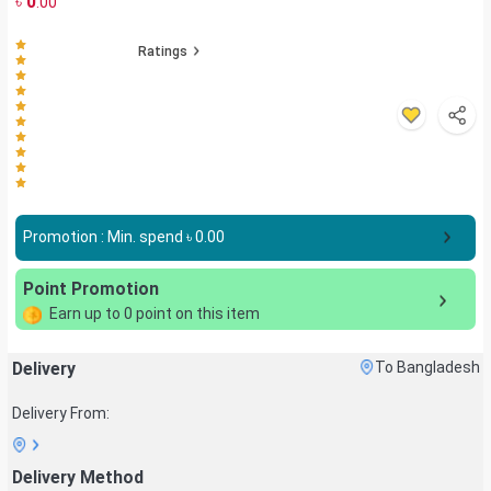
৳
0
.00
Ratings
Promotion : Min. spend ৳
0.00
Point Promotion
Earn up to
0
point on this item
Delivery
To Bangladesh
Delivery From:
Delivery Method