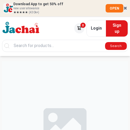
Download App to get 50% off
✖
OPEN
new user allowance
★★★★★
(430k+)
Sign
0
Login
up
Search