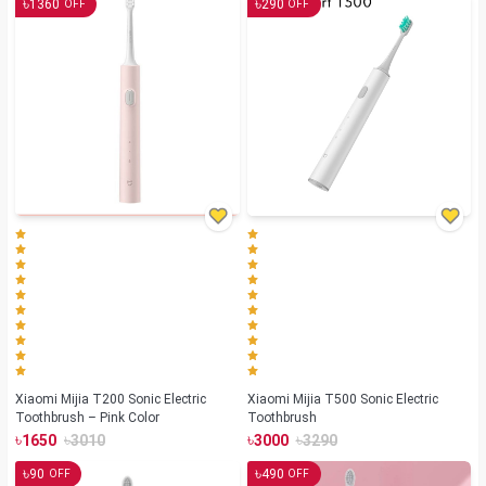
৳
৳
1360
290
OFF
OFF
Xiaomi Mijia T200 Sonic Electric
Xiaomi Mijia T500 Sonic Electric
Toothbrush – Pink Color
Toothbrush
৳
৳
৳
৳
1650
3010
3000
3290
৳
৳
90
490
OFF
OFF