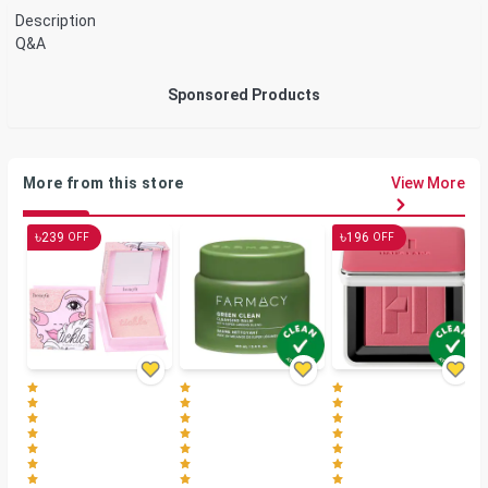
Description
Q&A
Sponsored Products
More from this store
View More
৳
৳
239
196
OFF
OFF