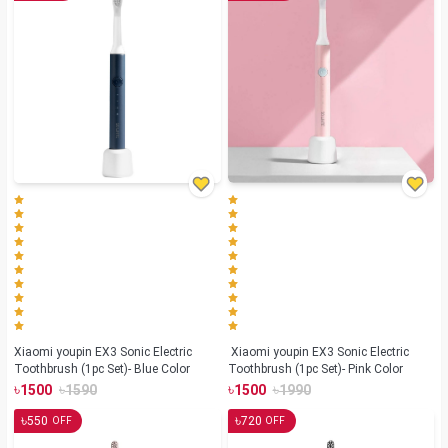
Xiaomi youpin EX3 Sonic Electric
Xiaomi youpin EX3 Sonic Electric
Toothbrush (1pc Set)- Blue Color
Toothbrush (1pc Set)- Pink Color
৳
৳
৳
৳
1500
1590
1500
1990
৳
৳
550
720
OFF
OFF