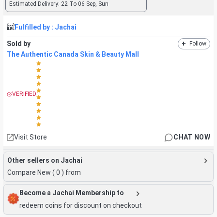
Estimated Delivery:
22 To 06 Sep, Sun
Fulfilled by :
Jachai
Sold by
+
Follow
The Authentic Canada Skin & Beauty Mall
VERIFIED
Visit Store
CHAT NOW
Other sellers on Jachai
Compare New (
0
) from
Become a Jachai Membership to
redeem coins for discount on checkout