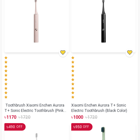
Toothbrush Xiaomi Enchen Aurora
Xiaomi Enchen Aurora T+ Sonic
T+ Sonic Electric Toothbrush (Pink
Electric Toothbrush (Black Color)
Color)
৳
৳
৳
৳
1170
1720
1000
1720
৳
৳
490
950
OFF
OFF