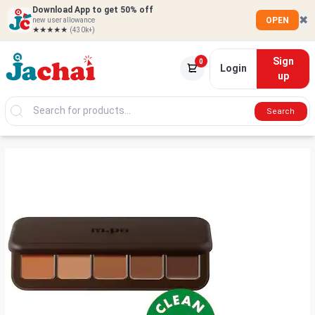
Download App to get 50% off
✖
OPEN
new user allowance
★★★★★
(430k+)
Sign
0
Login
up
Search