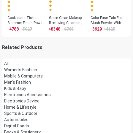
Cookie and Tickle
Green Clean Makeup
Color Fuse Talc-Free
Shimmer Finish Powder
Removing Cleansing
Blush Powder With
Highlighters
Balm
Fermented Arnica
৳
৳
৳
৳
৳
৳
4788
5027
8348
8765
3929
4125
Related Products
All
Women's Fashion
Mobile & Computers
Men's Fashion
Kids & Baby
Electronics Accessories
Electronics Device
Home & Lifestyle
Sports & Outdoor
Automobiles
Digital Goods
Books & Stationery