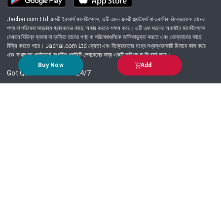
Jachai.com Ltd একটি ইকমার্স মার্কেটপ্লেস, এটি এমন একটি প্ল্যাটফর্ম যা একাধিক বিক্রেতাকে তাদের
পণ্য বা পরিষেবা সম্ভাব্য গ্রাহকদের কাছে অফার করতে সক্ষম করে। এটি এক ধরনের অনলাইন মার্কেটপ্লেস
যেখানে বিভিন্ন ব্যবসা বা ব্যক্তি তাদের পণ্য বা পরিষেবাগুলিকে তালিকাভুক্ত করতে এবং ভোক্তাদের কাছে
বিক্রি করতে পারে। Jachai.com Ltd ক্রেতা এবং বিক্রেতাদের মধ্যে মধ্যস্থতাকারী হিসাবে কাজ করে
এবং সাধারণত প্ল্যাটফর্মে সংঘটিত প্রতিটি লেনদেনের জন্য একটি কমিশন বা ফি চার্জ করে।
Buy Now
Add
Got Question? Call us 24/7
09639-333444
Information
Customer Service
Order Process
About Us
Campaign Update
Returns & Refunds
News & Events
Terms & Conditions
Support & Helpline
Jachai Career Club
EMI Policy
Privacy Policy
Get in Touch
69/E, Green road, Panthapath, Dhaka-1215.