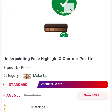
Underpainting Face Highlight & Contour Palette
Brand:
No Brand
Category:
Make-Up
Verified Store
STANDARD
৳
7,856
৳
BDT 8,249
.00
Save
393
0
Ratings