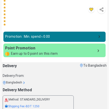
Promotion : Min. spend ৳
0.00
Point Promotion
Earn up to
0
point on this item
Delivery
To Bangladesh
Delivery From:
Bangladesh
Delivery Method
Method:
STANDARD_DELIVERY
Shipping Fee:
-BDT
1250