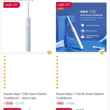
৳
৳
625
450
OFF
OFF
Xiaomi Mijia T200 Sonic Electric
Xiaomi Mijia T100 Mi Smart Electric
Toothbrush – Blue Color
Toothbrush
৳
৳
৳
৳
1550
2175
950
1400