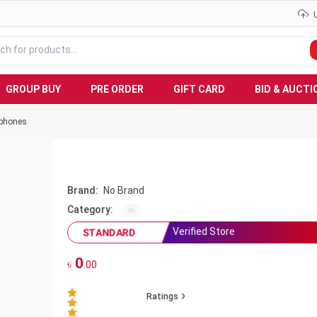
GROUP BUY
PRE ORDER
GIFT CARD
BID & AUCTI
tphones
Brand:
No Brand
Category:
Verified Store
STANDARD
0
৳
.00
Ratings