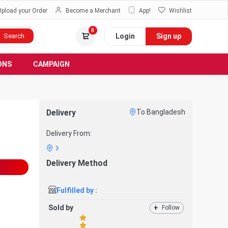
Upload your Order
Become a Merchant
App!
Wishlist
0
Login
Sign up
Search
ONS
CAMPAIGN
Delivery
To Bangladesh
Delivery From:
Delivery Method
Fulfilled by :
Sold by
+
Follow