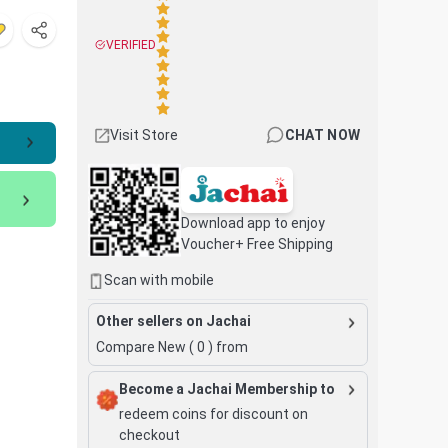
VERIFIED
Visit Store
CHAT NOW
Download app to enjoy
Voucher+ Free Shipping
Scan with mobile
Other sellers on Jachai
Compare New (
0
) from
Become a Jachai Membership to
redeem coins for discount on
checkout