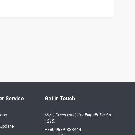
r Service
Get in Touch
cess
69/E, Green road, Panthapath, Dhaka-
1215.
 Update
+880 9639-333444