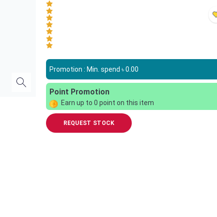
Promotion : Min. spend ৳
0.00
Point Promotion
Earn up to
0
point on this item
REQUEST STOCK