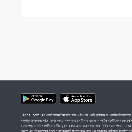
Jachai.com Ltd একটি ইকমার্স মার্কেটপ্লেস, এটি এমন একটি প্ল্যাটফর্ম যা একাধিক বিক্রেতাকে ত
সম্ভাব্য গ্রাহকদের কাছে অফার করতে সক্ষম করে। এটি এক ধরনের অনলাইন মার্কেটপ্লেস যেখানে বিভি
তাদের পণ্য বা পরিষেবাগুলিকে তালিকাভুক্ত করতে এবং ভোক্তাদের কাছে বিক্রি করতে পারে। J
ক্রেতা এবং বিক্রেতাদের মধ্যে মধ্যস্থতাকারী হিসাবে কাজ করে এবং সাধারণত প্ল্যাটফর্মে সংঘটিত প্