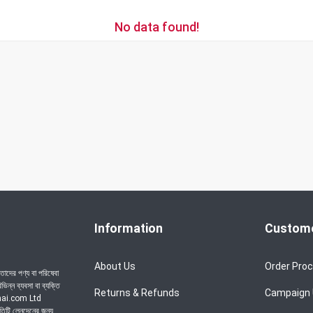
No data found!
Information
Custome
About Us
Order Pro
াদের পণ্য বা পরিষেবা
ন্ন ব্যবসা বা ব্যক্তি
Returns & Refunds
Campaign
achai.com Ltd
রতিটি লেনদেনের জন্য