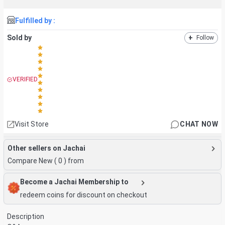
Fulfilled by :
Sold by
+
Follow
VERIFIED
Visit Store
CHAT NOW
Other sellers on Jachai
Compare New (
0
) from
Become a Jachai Membership to
redeem coins for discount on checkout
Description