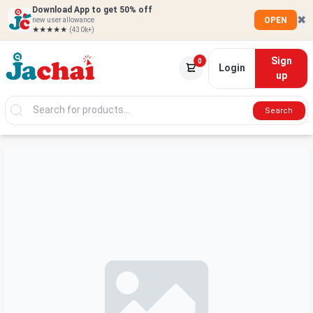
Download App to get 50% off
✖
OPEN
new user allowance
★★★★★
(430k+)
Sign
0
Login
up
Search