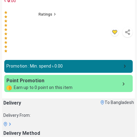
৳
0
.00
Ratings
Promotion : Min. spend ৳
0.00
Point Promotion
Earn up to
0
point on this item
Delivery
To Bangladesh
Delivery From:
Delivery Method