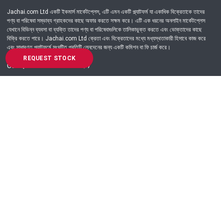
Jachai.com Ltd একটি ইকমার্স মার্কেটপ্লেস, এটি এমন একটি প্ল্যাটফর্ম যা একাধিক বিক্রেতাকে তাদের
পণ্য বা পরিষেবা সম্ভাব্য গ্রাহকদের কাছে অফার করতে সক্ষম করে। এটি এক ধরনের অনলাইন মার্কেটপ্লেস
যেখানে বিভিন্ন ব্যবসা বা ব্যক্তি তাদের পণ্য বা পরিষেবাগুলিকে তালিকাভুক্ত করতে এবং ভোক্তাদের কাছে
বিক্রি করতে পারে। Jachai.com Ltd ক্রেতা এবং বিক্রেতাদের মধ্যে মধ্যস্থতাকারী হিসাবে কাজ করে
এবং সাধারণত প্ল্যাটফর্মে সংঘটিত প্রতিটি লেনদেনের জন্য একটি কমিশন বা ফি চার্জ করে।
REQUEST STOCK
Got Question? Call us 24/7
09639-333444
Information
Customer Service
Order Process
About Us
Campaign Update
Returns & Refunds
News & Events
Terms & Conditions
Support & Helpline
Jachai Career Club
EMI Policy
Privacy Policy
Get in Touch
69/E, Green road, Panthapath, Dhaka-1215.
+880 9639-333444