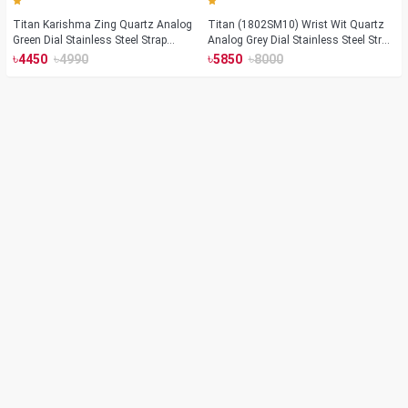
Titan Karishma Zing Quartz Analog
Titan (1802SM10) Wrist Wit Quartz
Green Dial Stainless Steel Strap
Analog Grey Dial Stainless Steel Strap
Watch For Men (1648YM06)
Watch for Men
৳
৳
৳
৳
4450
4990
5850
8000