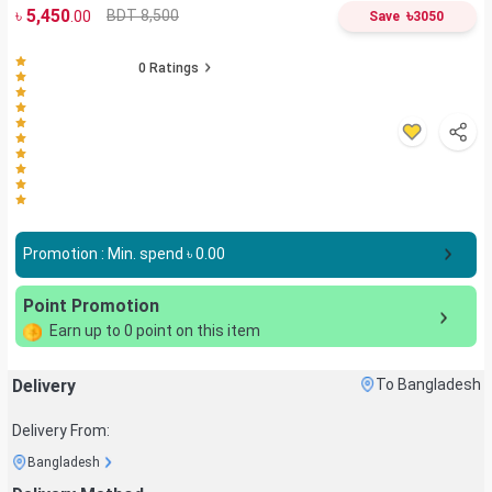
৳
5,450
৳
BDT 8,500
.00
Save
3050
0
Ratings
Promotion : Min. spend ৳
0.00
Point Promotion
Earn up to
0
point on this item
Delivery
To Bangladesh
Delivery From:
Bangladesh