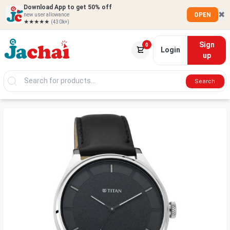
Download App to get 50% off
✖
OPEN
new user allowance
★★★★★
(430k+)
Sign
0
Login
up
Search