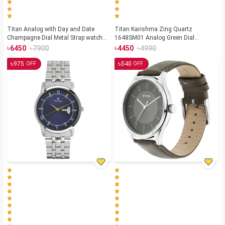
Titan Analog with Day and Date
Titan Karishma Zing Quartz
Champagne Dial Metal Strap watch
1648SM01 Analog Green Dial
for Men (NS-1580YM05)
Stainless Steel Strap Watch for Men
৳
৳
৳
৳
6450
7900
4450
4990
৳
৳
975
540
OFF
OFF