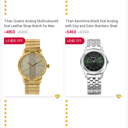
Titan Quartz Analog Multicoloured
Titan Karishma Black Dial Analog
Dial Leather Strap Watch for Men
with Day and Date Stainless Steel
(NS1729SL04)
Strap watch for Men(NS1636SM01)
৳
৳
৳
৳
4850
8000
5450
5990
৳
৳
1450
540
OFF
OFF