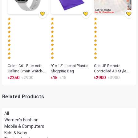
Colmi C61 Bluetooth
9" x 12" Jachai Plastic
GearUP Remote
Calling Smart Watch-
Shopping Bag
Controlled AC Style
Silver Color
Room Heater 1800
৳
৳
৳
৳
৳
৳
2250
2900
15
15
2900
3900
Watts, Wall or Table
Mount
Related Products
All
Women's Fashion
Mobile & Computers
Kids & Baby