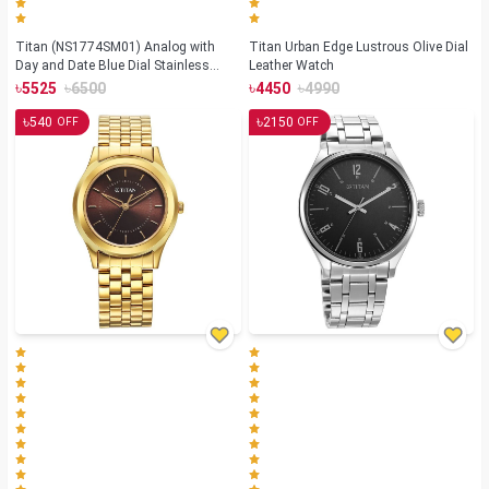
Titan (NS1774SM01) Analog with
Titan Urban Edge Lustrous Olive Dial
Day and Date Blue Dial Stainless
Leather Watch
Steel Strap watch for Men
৳
৳
৳
৳
5525
6500
4450
4990
৳
৳
540
2150
OFF
OFF