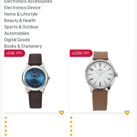
Electronics Accessories
Electronics Device
Home & Lifestyle
Beauty & Health
Sports & Outdoor
Automobiles
Digital Goods
Books & Stationery
৳
৳
540
2200
OFF
OFF