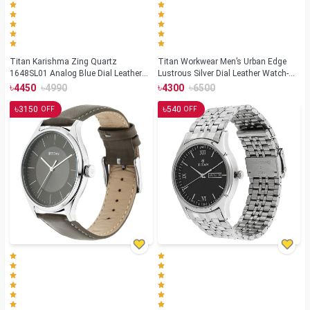
Titan Karishma Zing Quartz
Titan Workwear Men’s Urban Edge
1648SL01 Analog Blue Dial Leather
Lustrous Silver Dial Leather Watch-
Strap Watch for Men
1802SL01
৳
৳
৳
৳
4450
4990
4300
6500
৳
৳
3150
540
OFF
OFF