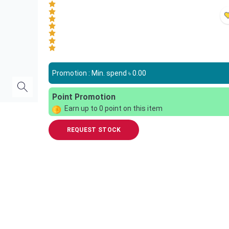
Promotion : Min. spend ৳
0.00
Point Promotion
Earn up to
0
point on this item
REQUEST STOCK