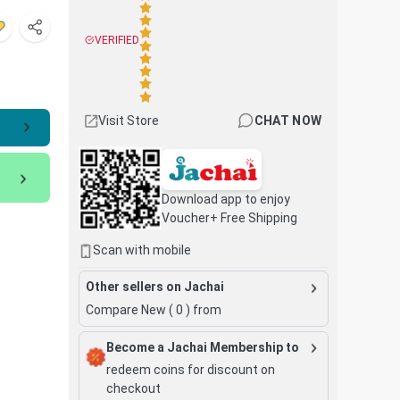
VERIFIED
Visit Store
CHAT NOW
Download app to enjoy
Voucher+ Free Shipping
Scan with mobile
Other sellers on Jachai
Compare New (
0
) from
Become a Jachai Membership to
redeem coins for discount on
checkout