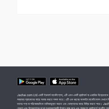
Jachai.com Ltd একটি ইকমার্স মার্কেটপ্লেস, এটি এমন একটি প্ল্যাটফর্ম যা একাধিক বিক্রেতাকে ত
সম্ভাব্য গ্রাহকদের কাছে অফার করতে সক্ষম করে। এটি এক ধরনের অনলাইন মার্কেটপ্লেস যেখানে বিভি
তাদের পণ্য বা পরিষেবাগুলিকে তালিকাভুক্ত করতে এবং ভোক্তাদের কাছে বিক্রি করতে পারে। J
ক্রেতা এবং বিক্রেতাদের মধ্যে মধ্যস্থতাকারী হিসাবে কাজ করে এবং সাধারণত প্ল্যাটফর্মে সংঘটিত প্