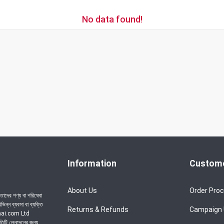
No data found!
Information
Custome
About Us
Order Pro
াদের পণ্য বা পরিষেবা
ন্ন ব্যবসা বা ব্যক্তি
Returns & Refunds
Campaign
achai.com Ltd
রতিটি লেনদেনের জন্য