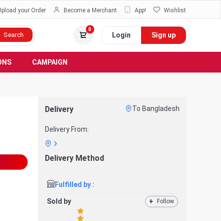
Upload your Order
Become a Merchant
App!
Wishlist
0
Login
Sign up
Search
ONS
CAMPAIGN
Delivery
To Bangladesh
Delivery From:
Delivery Method
Fulfilled by :
Sold by
+
Follow