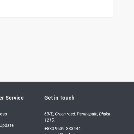
r Service
Get in Touch
cess
69/E, Green road, Panthapath, Dhaka-
1215.
 Update
+880 9639-333444