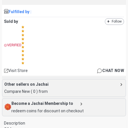
Fulfilled by :
Sold by
+
Follow
VERIFIED
Visit Store
CHAT NOW
Other sellers on Jachai
Compare New (
0
) from
Become a Jachai Membership to
redeem coins for discount on checkout
Description