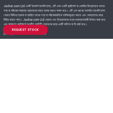
Jachai.com Ltd একটি ইকমার্স মার্কেটপ্লেস, এটি এমন একটি প্ল্যাটফর্ম যা একাধিক বিক্রেতাকে তাদের
পণ্য বা পরিষেবা সম্ভাব্য গ্রাহকদের কাছে অফার করতে সক্ষম করে। এটি এক ধরনের অনলাইন মার্কেটপ্লেস
যেখানে বিভিন্ন ব্যবসা বা ব্যক্তি তাদের পণ্য বা পরিষেবাগুলিকে তালিকাভুক্ত করতে এবং ভোক্তাদের কাছে
বিক্রি করতে পারে। Jachai.com Ltd ক্রেতা এবং বিক্রেতাদের মধ্যে মধ্যস্থতাকারী হিসাবে কাজ করে
এবং সাধারণত প্ল্যাটফর্মে সংঘটিত প্রতিটি লেনদেনের জন্য একটি কমিশন বা ফি চার্জ করে।
REQUEST STOCK
Got Question? Call us 24/7
09639-333444
Information
Customer Service
Order Process
About Us
Campaign Update
Returns & Refunds
News & Events
Terms & Conditions
Support & Helpline
Jachai Career Club
EMI Policy
Privacy Policy
Get in Touch
69/E, Green road, Panthapath, Dhaka-1215.
+880 9639-333444