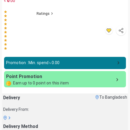
৳
0
.00
Ratings
Promotion : Min. spend ৳
0.00
Point Promotion
Earn up to
0
point on this item
Delivery
To Bangladesh
Delivery From:
Delivery Method