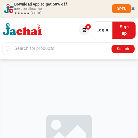
Download App to get 50% off
✖
OPEN
new user allowance
★★★★★
(430k+)
Sign
0
Login
up
Search