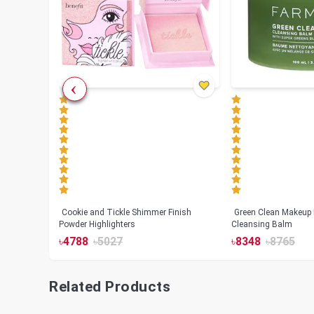
Cookie and Tickle Shimmer Finish
Green Clean Makeup
lush
Powder Highlighters
Cleansing Balm
৳
4788
৳
5027
৳
8348
৳
8765
Related Products