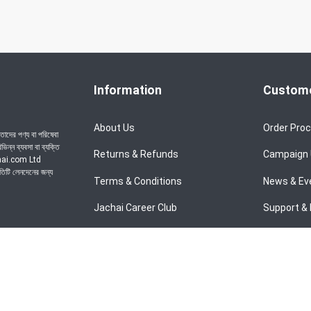
Information
Custome
About Us
Order Pro
াদের পণ্য বা পরিষেবা
ন্ন ব্যবসা বা ব্যক্তি
Returns & Refunds
Campaign
achai.com Ltd
রতিটি লেনদেনের জন্য
Terms & Conditions
News & Ev
Jachai Career Club
Support & 
Privacy Policy
EMI Policy