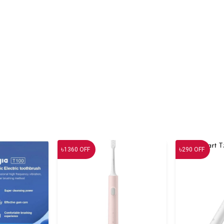
৳
৳
1360
OFF
290
OFF