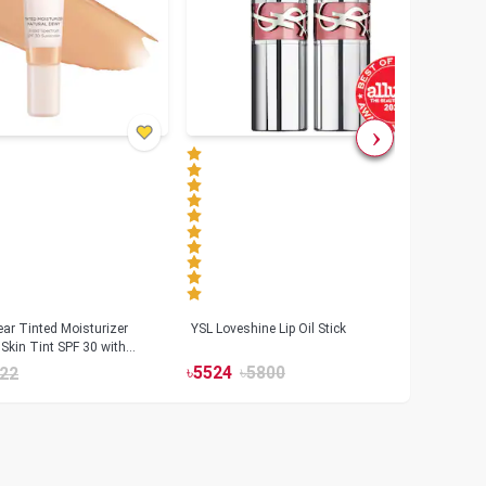
ar Tinted Moisturizer
YSL Loveshine Lip Oil Stick
Sunn
Skin Tint SPF 30 with
SPF 
id
৳
5524
৳
5800
22
৳
39