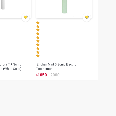
urora T+ Sonic
Enchen Mint 5 Sonic Electric
sh (White Color)
Toothbrush
৳
1050
৳
2000