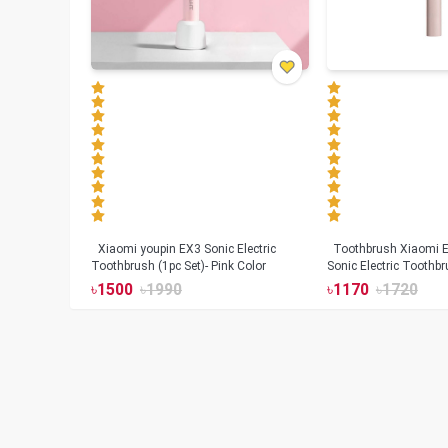
Xiaomi youpin EX3 Sonic Electric
Toothbrush Xiaomi Enchen Aurora T+
Toothbrush (1pc Set)- Pink Color
Sonic Electric Toothbr
৳
1500
৳
1990
৳
1170
৳
1720