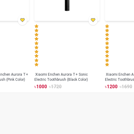
Xiaomi Enchen Aurora T+ Sonic
Xiaomi Enchen A
ush (Pink Color)
Electric Toothbrush (Black Color)
Electric Toothbru
৳
1000
৳
1720
৳
1200
৳
1690