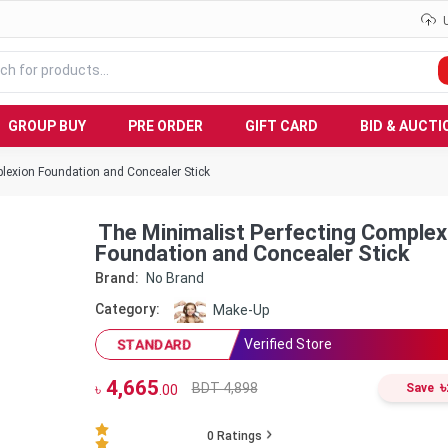
GROUP BUY
PRE ORDER
GIFT CARD
BID & AUCTI
lexion Foundation and Concealer Stick
The Minimalist Perfecting Complex
Foundation and Concealer Stick
Brand:
No Brand
Category:
Make-Up
Verified Store
STANDARD
4,665
৳
BDT 4,898
৳
Save
.00
0
Ratings