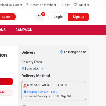
Upload your Order
Become a Merchant
App!
Wishlist
0
Login
Sign up
Search
ONS
CAMPAIGN
Delivery
To Bangladesh
ion
Delivery From:
Bangladesh
Delivery Method
Method:
STANDARD_DELIVERY
Shipping Fee:
-BDT
1250
233
Estimated Delivery:
21 To 05 Sep, Sat