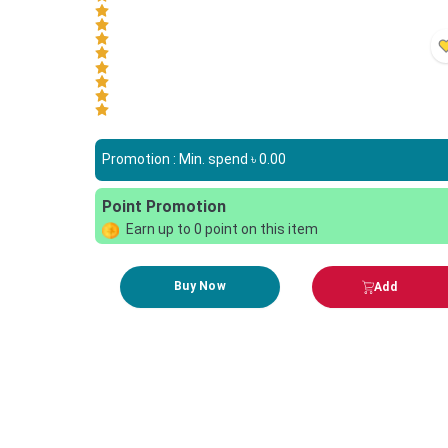
Promotion : Min. spend ৳
0.00
Point Promotion
Earn up to
0
point on this item
Buy Now
Add