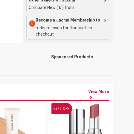
Compare New (
0
) from
Become a Jachai Membership to
redeem coins for discount on
checkout
Sponsored Products
View More
৳
৳
276
OFF
19