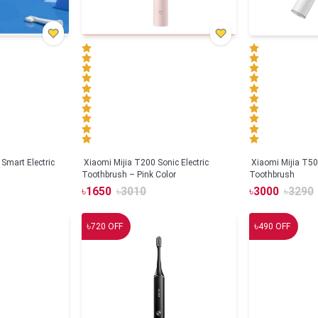
Smart Electric
Xiaomi Mijia T200 Sonic Electric
Xiaomi Mijia T500
Toothbrush – Pink Color
Toothbrush
৳
1650
৳
3010
৳
3000
৳
3290
৳
৳
720
OFF
490
OFF