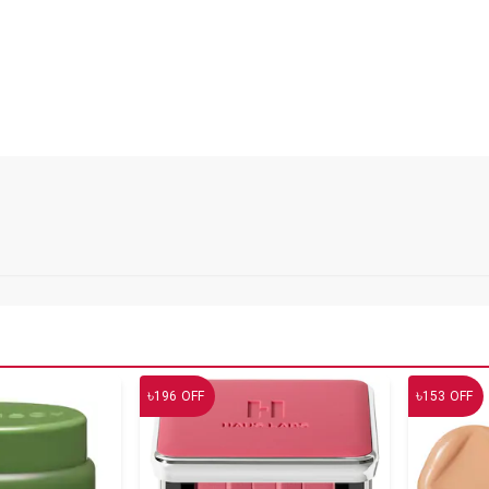
৳
৳
196
OFF
153
OFF