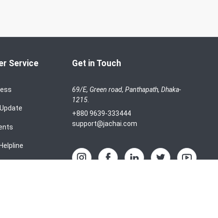
r Service
Get in Touch
cess
69/E, Green road, Panthapath, Dhaka-
1215.
 Update
+880 9639-333444
support@jachai.com
ents
Helpline