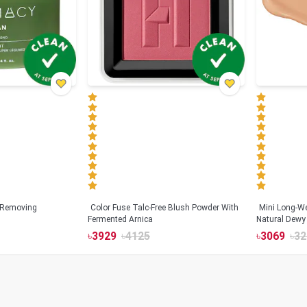
 Removing
Color Fuse Talc-Free Blush Powder With
Mini Long-We
Fermented Arnica
Natural Dewy 
Hyaluronic Ac
৳
3929
৳
4125
৳
3069
৳
32