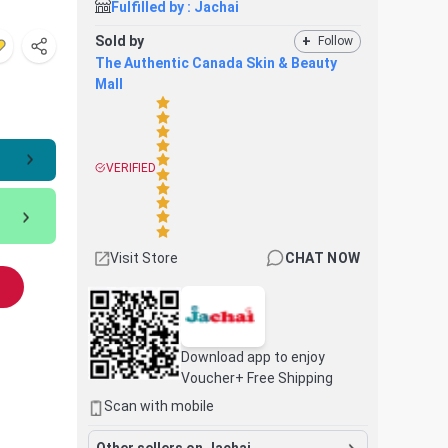
Fulfilled by :
Jachai
Sold by
+
Follow
The Authentic Canada Skin & Beauty
Mall
VERIFIED
Visit Store
CHAT NOW
Download app to enjoy
Voucher+ Free Shipping
Scan with mobile
Other sellers on Jachai