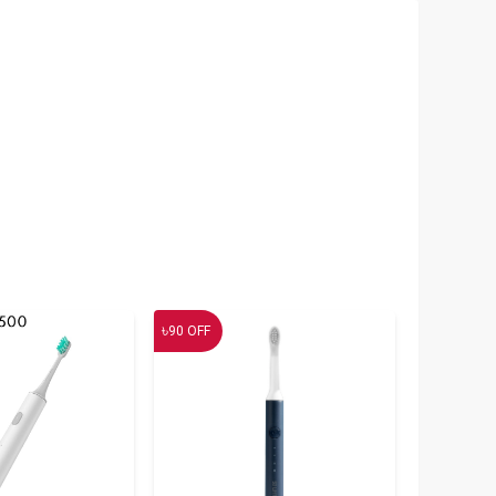
৳
90
OFF