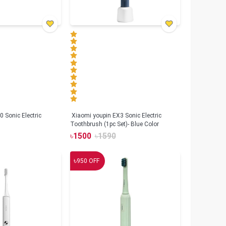
 Sonic Electric
Xiaomi youpin EX3 Sonic Electric
Toothbrush (1pc Set)- Blue Color
৳
1500
৳
1590
৳
950
OFF