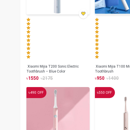
Xiaomi Mijia T200 Sonic Electric
Xiaomi Mijia T100 Mi 
Toothbrush – Blue Color
Toothbrush
৳
1550
৳
2175
৳
950
৳
1400
৳
৳
490
OFF
550
OFF