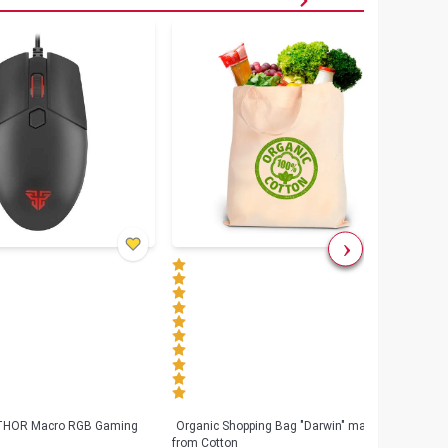
৳
80
 THOR Macro RGB Gaming
Organic Shopping Bag "Darwin" made
Geeo
from Cotton
Watch