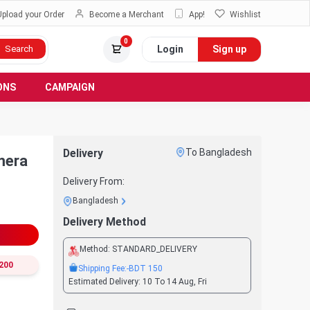
Upload your Order
Become a Merchant
App!
Wishlist
0
Login
Sign up
Search
ONS
CAMPAIGN
Delivery
To Bangladesh
mera
Delivery From:
Bangladesh
Delivery Method
Method:
STANDARD_DELIVERY
200
Shipping Fee:
-BDT
150
Estimated Delivery:
10 To 14 Aug, Fri