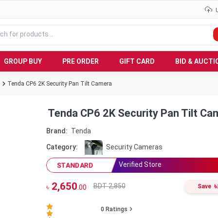
GROUP BUY
PRE ORDER
GIFT CARD
BID & AUCTI
s
Tenda CP6 2K Security Pan Tilt Camera
Tenda CP6 2K Security Pan Tilt Ca
Brand:
Tenda
Category:
Security Cameras
Verified Store
STANDARD
2,650
৳
BDT 2,850
৳
Save
.00
0
Ratings