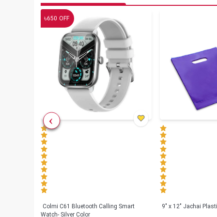
৳
650
OFF
less
Colmi C61 Bluetooth Calling Smart
9" x 12" Jachai Plas
Watch- Silver Color