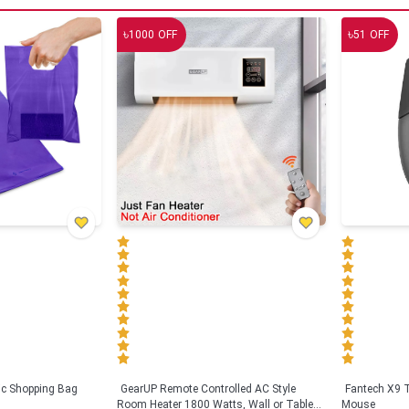
৳
৳
1000
OFF
51
OFF
tic Shopping Bag
GearUP Remote Controlled AC Style
Fantech X9
Room Heater 1800 Watts, Wall or Table
Mouse