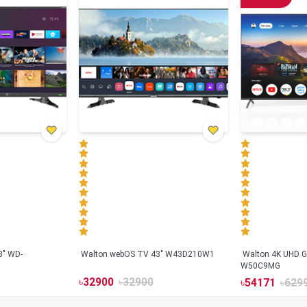
3" WD-
Walton webOS TV 43" W43D210W1
Walton 4K UHD G
W50C9MG
৳
32900
৳
32900
৳
54171
৳
629