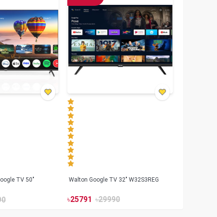
oogle TV 50"
Walton Google TV 32" W32S3REG
৳
25791
৳
29990
90