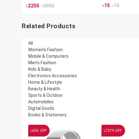
৳
15
৳
15
৳
2250
৳
2900
Related Products
All
Women's Fashion
Mobile & Computers
Men's Fashion
Kids & Baby
Electronics Accessories
Home & Lifestyle
Beauty & Health
Sports & Outdoor
Automobiles
Digital Goods
Books & Stationery
৳
৳
650
OFF
7279
OFF