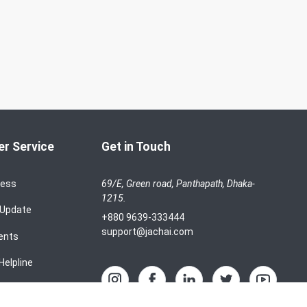
r Service
Get in Touch
cess
69/E, Green road, Panthapath, Dhaka-
1215.
 Update
+880 9639-333444
support@jachai.com
ents
Helpline