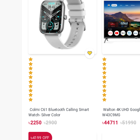
Colmi C61 Bluetooth Calling Smart
Walton 4K UHD Googl
Watch- Silver Color
W43C9MG
৳
2250
৳
2900
৳
44711
৳
51990
৳
4199
OFF