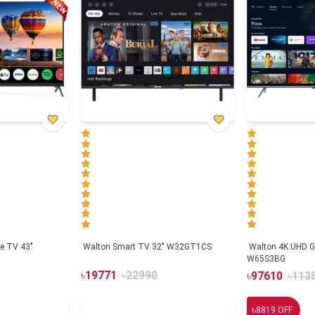
e TV 43"
Walton Smart TV 32" W32GT1CS
Walton 4K UHD G
W65S3BG
৳
19771
৳
22990
৳
97610
৳
113
৳
8819
OFF