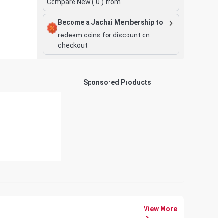
Compare New (
0
) from
Become a Jachai Membership to
redeem coins for discount on
checkout
Sponsored Products
View More