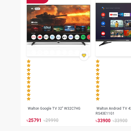
Walton Google TV 32" W32C7HG
Walton Android TV 4
RS43E11G1
৳
25791
৳
29990
৳
33900
৳
33900