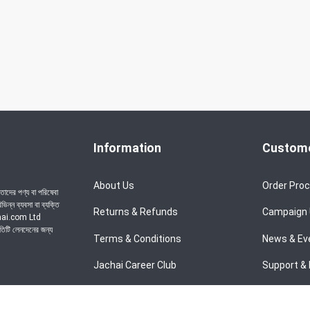
Information
Custome
About Us
Order Pro
াদের পণ্য বা পরিষেবা
ন্ন ব্যবসা বা ব্যক্তি
Returns & Refunds
Campaign
achai.com Ltd
রতিটি লেনদেনের জন্য
Terms & Conditions
News & Ev
Jachai Career Club
Support & 
Privacy Policy
EMI Policy