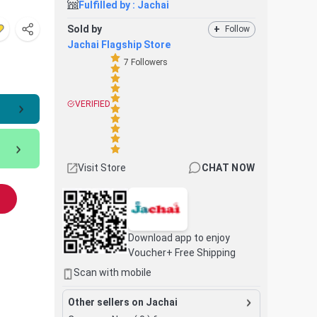
Fulfilled by :
Jachai
Sold by
+
Follow
Jachai Flagship Store
7
Followers
VERIFIED
Visit Store
CHAT NOW
Download app to enjoy
Voucher+ Free Shipping
Scan with mobile
Other sellers on Jachai