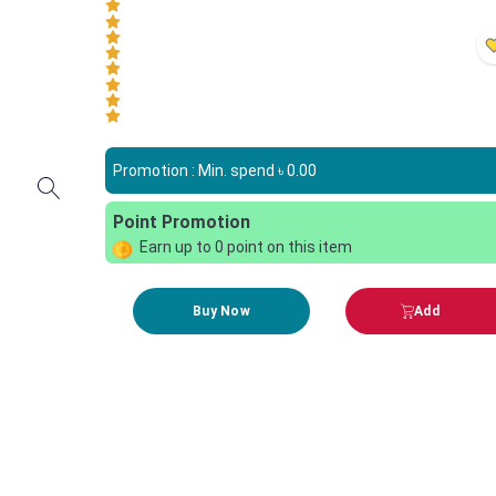
Promotion : Min. spend ৳
0.00
Point Promotion
Earn up to
0
point on this item
Buy Now
Add