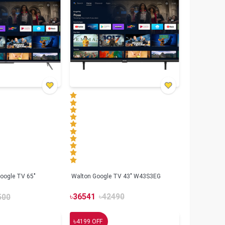
oogle TV 65"
Walton Google TV 43" W43S3EG
৳
36541
৳
42490
500
৳
4199
OFF